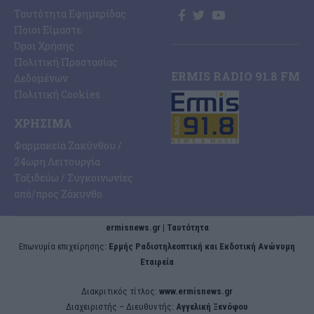
Ταυτότητα Εφημερίδας
Ποιοι Είμαστε
Όροι Χρήσης
Πολιτική Προστασίας
ERMIS RADIO 91.8 FM
Δεδομένων
Πολιτική Cookies
ΧΡΉΣΙΜΑ
Φαρμακεία Ζακύνθου /
24ωρη Λειτουργία
Ταξιδεύω / Συγκοινωνίες
από/προς Ζάκυνθο
ermisnews.gr | Ταυτότητα
Eπωνυμία επιχείρησης:
Ερμής Ραδιοτηλεοπτική και Εκδοτική Ανώνυμη
Εταιρεία
Διακριτικός τίτλος:
www.ermisnews.gr
Διαχειριστής – Διευθυντής:
Αγγελική Ξενόφου