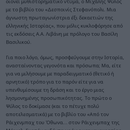
οιονεί μυθιστορηματικό ντύμα, ο Μιχάλης Ψύλος
με το βιβλίο του «Δεσποινίς Στεφανόπολι. Μια
άγνωστη πρωταγωνίστρια έξι δεκαετιών της
ελληνικής Ιστορίας», που μόλις κυκλοφόρησε από
τις εκδόσεις Α.Α. Λιβάνη με πρόλογο του Βασίλη
Βασιλικού.
Για ποιο λόγο, όμως, προσφεύγουμε στην Ιστορία,
ανασταίνοντας γεγονότα και πρόσωπα; Μα, είτε
για να μιλήσουμε με παραδειγματικό (θετικό ή
αρνητικό) τρόπο για το παρόν είτε για να
υπενθυμίσουμε τη δράση και το έργο μιας
λησμονημένης προσωπικότητας. Το πρώτο ο
Ψύλος το δοκίμασε (και το πέτυχε πολύ
αποτελεσματικά) με το βιβλίο του «Από τον
Ράιχενμπαχ του Όθωνα… στον Ράιχενμπαχ της