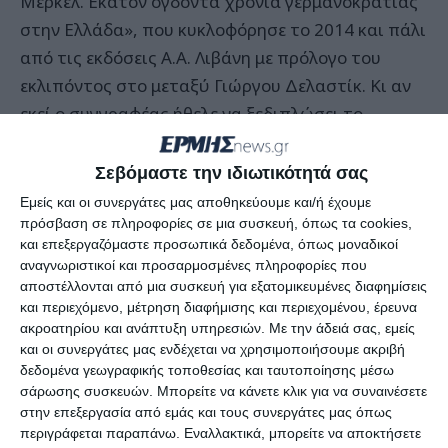
Μέρκελ. Εκατόν ογδόντα χρόνια γερμανοκρατίας
στην Ελλάδα», που κυκλοφόρησε το 2014 και πάλι
από τις εκδόσεις Α.Α. Λιβάνη με πρόλογο του
εκλιπόντος στο μεταξύ Γιώργου Δελαστίκ. Κι αν
εκεί ο συγγραφέας ήθελε να ξεδιπλώσει το
χρονικό της πολλαπλής γερμανικής διείσδυσης
στη χώρα μας, με τον ανά χείρας ογκώδη τόμο
Σεβόμαστε την ιδιωτικότητά σας
επιδιώκει να ανακαλέσει την πολύχρονη
Εμείς και οι συνεργάτες μας αποθηκεύουμε και/ή έχουμε
παρουσία στην ελληνική δημοσιογραφική σκηνή
πρόσβαση σε πληροφορίες σε μια συσκευή, όπως τα cookies,
και επεξεργαζόμαστε προσωπικά δεδομένα, όπως μοναδικοί
της Ιωάννας Στεφανόπολι, η οποία υπήρξε
αναγνωριστικοί και προσαρμοσμένες πληροφορίες που
πολιτική φίλη και έμπιστη συνεργάτρια του
αποστέλλονται από μια συσκευή για εξατομικευμένες διαφημίσεις
Ελευθερίου Βενιζέλου και ένας από τους πρώτους
και περιεχόμενο, μέτρηση διαφήμισης και περιεχομένου, έρευνα
ακροατηρίου και ανάπτυξη υπηρεσιών.
Με την άδειά σας, εμείς
ανθρώπους που διηύθυναν το Αθηναϊκό
και οι συνεργάτες μας ενδέχεται να χρησιμοποιήσουμε ακριβή
Πρακτορείο Ειδήσεων (ΑΠΕ). Επί πολλά χρόνια
δεδομένα γεωγραφικής τοποθεσίας και ταυτοποίησης μέσω
δημοσιογράφος του Αθηναϊκού-Μακεδονικού
σάρωσης συσκευών. Μπορείτε να κάνετε κλικ για να συναινέσετε
στην επεξεργασία από εμάς και τους συνεργάτες μας όπως
Πρακτορείου Ειδήσεων (ΑΠΕ-ΜΠΕ), όπως
περιγράφεται παραπάνω. Εναλλακτικά, μπορείτε να αποκτήσετε