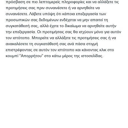
ονομάζεται σήμερα, και διευθυντής του επί
πρόσβαση σε πιο λεπτομερείς πληροφορίες και να αλλάξετε τις
τετραετία, ο Ψύλος είχε, προφανώς, έναν λόγο
προτιμήσεις σας πριν συναινέσετε ή να αρνηθείτε να
συναινέσετε.
Λάβετε υπόψη ότι κάποια επεξεργασία των
παραπάνω να ψάξει τη ιστορία της Στεφανόπολι.
προσωπικών σας δεδομένων ενδέχεται να μην απαιτεί τη
συγκατάθεσή σας, αλλά έχετε το δικαίωμα να αρνηθείτε αυτήν
Γεννημένη το 1875 και κόρη του δημοσιογράφου
την επεξεργασία. Οι προτιμήσεις σας θα ισχύουν μόνο για αυτόν
τον ιστότοπο. Μπορείτε να αλλάξετε τις προτιμήσεις σας ή να
Αντωνίου Στεφανόπολι, η Ιωάννα ήταν η πρώτη
ανακαλέσετε τη συγκατάθεσή σας ανά πάσα στιγμή
ελληνίδα φοιτήτρια στο Πανεπιστήμιο Αθηνών.
επιστρέφοντας σε αυτόν τον ιστότοπο και κάνοντας κλικ στο
Μπήκε στη Φιλοσοφική Σχολή το 1890 σε ηλικία
κουμπί "Απορρήτου" στο κάτω μέρος της ιστοσελίδας.
μόλις δεκαπέντε ετών, συνεχίζοντας τις σπουδές
της στο Παρίσι και επιστρέφοντας στις αρχές
του 20ου αιώνα στην Αθήνα, όπου άρχισε να
δημοσιογραφεί στη «Messager d`Athenes», τη
γαλλόφωνη εφημερίδα του πατέρα της. Το 1913
θα αναλάβει την εφημερίδα μετά τον θάνατο του
πατέρα ενώ ο Βενιζέλος σπεύδει να τη διορίσει
διευθύντρια του Αθηναϊκού Πρακτορείου (άλλη
μια πατρική κληρονομιά), δίνοντάς της την