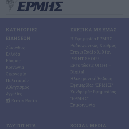
ΚΑΤΗΓΟΡΊΕΣ
ΣΧΕΤΙΚΆ ΜΕ ΕΜΆΣ
ΕΙΔΉΣΕΩΝ
Η Εφημερίδα ΕΡΜΗΣ
Ραδιοφωνικός Σταθμός
Ζάκυνθος
Ermis Radio 91.8 fm
Ελλάδα
PRINT SHOP /
Κόσμος
Εκτυπώσεις Offset –
Κοινωνία
Digital
Οικονομία
Ηλεκτρονική Έκδοση
Πολιτισμός
Εφημερίδας “ΕΡΜΗΣ”
Αθλητισμός
Συνδρομές Εφημερίδας
Αγγελίες
“ΕΡΜΗΣ”
Ermis Radio
Επικοινωνία
ΤΑΥΤΌΤΗΤΑ
SOCIAL MEDIA