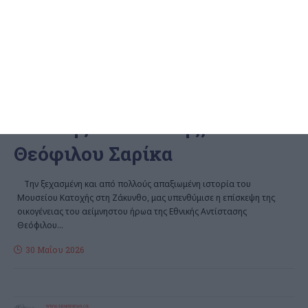
ΕΛΛΆΔΑ
ΖΆΚΥΝΘΟΣ
ΠΟΛΙΤΙΣΜΌΣ
Το ξεχασμένο Μουσείο
Κατοχής και η επίσκεψη των
απογόνων του ήρωα της
Εθνικής Αντίστασης,
Θεόφιλου Σαρίκα
Την ξεχασμένη και από πολλούς απαξιωμένη ιστορία του
Μουσείου Κατοχής στη Ζάκυνθο, μας υπενθύμισε η επίσκεψη της
οικογένειας του αείμνηστου ήρωα της Εθνικής Αντίστασης
Θεόφιλου
…
30 Μαΐου 2026