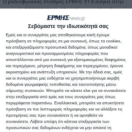
Ο ραδιοφωνικός σταθμός ΕΡΜΗΣ 91.8 ανήκει στην
εταιρεία ΕΠΙΚΟΙΝΩΝΙΑ ΑΕ και λειτουργεί από το
1995 με την υπ’ αρίθμ. 18833/Ε1/3455 απόφαση
αδειοδότησης του Υπουργείου Τύπου και ΜΜΕ.
Σεβόμαστε την ιδιωτικότητά σας
Διαθέτει ιδιόκτητες στουντιακές εγκαταστάσεις
Εμείς και οι συνεργάτες μας αποθηκεύουμε και/ή έχουμε
πρόσβαση σε πληροφορίες σε μια συσκευή, όπως τα cookies,
στην Πόλη και εγκαταστάσεις εκπομπής στο όρο
και επεξεργαζόμαστε προσωπικά δεδομένα, όπως μοναδικοί
ΣΚΟΠΟΣ της Ζακύνθου και εκπέμπει διαδικτυακά με
αναγνωριστικοί και προσαρμοσμένες πληροφορίες που
υψηλής ευκρίνειας σήμα.
αποστέλλονται από μια συσκευή για εξατομικευμένες διαφημίσεις
και περιεχόμενο, μέτρηση διαφήμισης και περιεχομένου, έρευνα
Εκπέμπει 24ωρο πρόγραμμα λειτουργίας που
ακροατηρίου και ανάπτυξη υπηρεσιών.
Με την άδειά σας, εμείς
περιλαμβάνει:
και οι συνεργάτες μας ενδέχεται να χρησιμοποιήσουμε ακριβή
Δελτία Ειδήσεων
δεδομένα γεωγραφικής τοποθεσίας και ταυτοποίησης μέσω
σάρωσης συσκευών. Μπορείτε να κάνετε κλικ για να συναινέσετε
Δελτία Καιρού
στην επεξεργασία από εμάς και τους συνεργάτες μας όπως
Ενημερωτικές εκπομπές
περιγράφεται παραπάνω. Εναλλακτικά, μπορείτε να αποκτήσετε
Αθλητικές εκπομπές
πρόσβαση σε πιο λεπτομερείς πληροφορίες και να αλλάξετε τις
προτιμήσεις σας πριν συναινέσετε ή να αρνηθείτε να
Ψυχαγωγικές εκπομπές.
συναινέσετε.
Λάβετε υπόψη ότι κάποια επεξεργασία των
Διευθυντής του ραδιοφώνου είναι η κα.
Αγγελική
προσωπικών σας δεδομένων ενδέχεται να μην απαιτεί τη