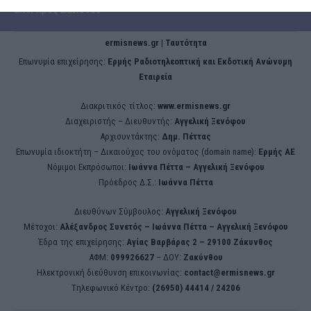
από/προς Ζάκυνθο
ermisnews.gr | Ταυτότητα
Eπωνυμία επιχείρησης:
Ερμής Ραδιοτηλεοπτική και Εκδοτική Ανώνυμη
Εταιρεία
Διακριτικός τίτλος:
www.ermisnews.gr
Διαχειριστής – Διευθυντής:
Αγγελική Ξενόφου
Αρχισυντάκτης:
Δημ. Πέττας
Επωνυμία ιδιοκτήτη – Δικαιούχος του ονόματος (domain name):
Ερμής ΑΕ
Νόμιμοι Εκπρόσωποι:
Iωάννα Πέττα – Αγγελική Ξενόφου
Πρόεδρος Δ.Σ.:
Iωάννα Πέττα
Διευθύνων Σύμβουλος:
Αγγελική Ξενόφου
Μέτοχοι:
Αλέξανδρος Συνετός – Iωάννα Πέττα – Αγγελική Ξενόφου
Έδρα της επιχείρησης:
Aγίας Βαρβάρας 2 – 29100 Ζάκυνθος
ΑΦΜ:
099926627
– ΔΟΥ:
Ζακύνθου
Ηλεκτρονική διεύθυνση επικοινωνίας:
contact@ermisnews.gr
Tηλεφωνικό Κέντρο:
(26950) 44414 / 24206