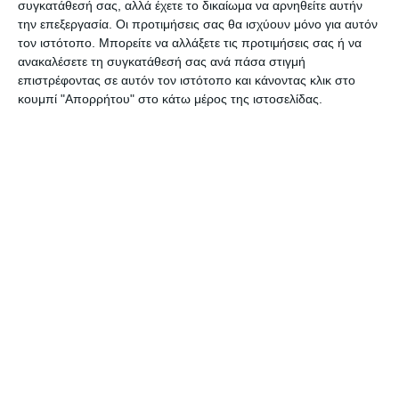
Ξενόφου
.
συγκατάθεσή σας, αλλά έχετε το δικαίωμα να αρνηθείτε αυτήν
την επεξεργασία. Οι προτιμήσεις σας θα ισχύουν μόνο για αυτόν
τον ιστότοπο. Μπορείτε να αλλάξετε τις προτιμήσεις σας ή να
Το καθημερινό πρόγραμμα μας
ανακαλέσετε τη συγκατάθεσή σας ανά πάσα στιγμή
επιστρέφοντας σε αυτόν τον ιστότοπο και κάνοντας κλικ στο
κουμπί "Απορρήτου" στο κάτω μέρος της ιστοσελίδας.
9.00-10.00
ΠΡΩΤΗ ΜΑΤΙΑ
(Φίλιππος Συνετός)
Μια πρώτη ματιά στην τοπική, αθηναϊκή και διεθνή
επικαιρότητας με εύστοχα σχόλια και καλή μουσική
για το καλύτερο δυνατό ξεκίνημα της ημέρας.
10.00-11.00
ΗΜΕΡΟΛΟΓΙΟ
(Παύλος Τσίμας ΣΚΑΪ
100.3)
Σύνδεση με Αθήνα για ότι συμβαίνει σε πανελλαδική
αλλά και σε παγκόσμια κλίμακα.
11.00-13.00
ΕΝ ΕΞΕΛΙΞΕΙ
(Αγγελική Ξενόφου)
Επιστροφή στην τοπική ειδησεογραφία, με επίκαιρα