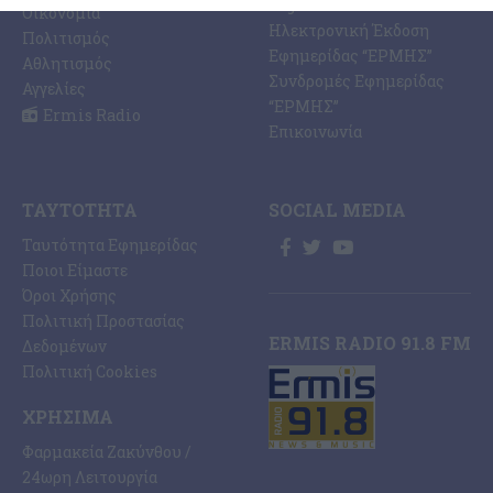
Digital
Οικονομία
Ηλεκτρονική Έκδοση
Πολιτισμός
Εφημερίδας “ΕΡΜΗΣ”
Αθλητισμός
Συνδρομές Εφημερίδας
Αγγελίες
“ΕΡΜΗΣ”
Ermis Radio
Επικοινωνία
ΤΑΥΤΌΤΗΤΑ
SOCIAL MEDIA
Ταυτότητα Εφημερίδας
Ποιοι Είμαστε
Όροι Χρήσης
Πολιτική Προστασίας
ERMIS RADIO 91.8 FM
Δεδομένων
Πολιτική Cookies
ΧΡΉΣΙΜΑ
Φαρμακεία Ζακύνθου /
24ωρη Λειτουργία