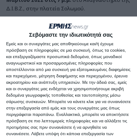
Δ.Ι.Β.Ζ., στην πλατεία Σολωμού.
Συμμετέχουν με αλφαβητική σειρά:
Διονυσία
Ζαρκάδη, Θοδωρής Καμπίτσης, Κώστας
Σεβόμαστε την ιδιωτικότητά σας
Καποδίστριας, Γιάννης Καψάσκης, Νίκος Λούτας,
Εμείς και οι συνεργάτες μας αποθηκεύουμε και/ή έχουμε
Όλγα Παρασκευοπούλου, Έλενα Σταυρίδη.
πρόσβαση σε πληροφορίες σε μια συσκευή, όπως τα cookies,
και επεξεργαζόμαστε προσωπικά δεδομένα, όπως μοναδικοί
αναγνωριστικοί και προσαρμοσμένες πληροφορίες που
Δραματουργική επεξεργασία και εισαγωγικά
αποστέλλονται από μια συσκευή για εξατομικευμένες διαφημίσεις
κείμενα Πηνελόπη Αβούρη.
και περιεχόμενο, μέτρηση διαφήμισης και περιεχομένου, έρευνα
ακροατηρίου και ανάπτυξη υπηρεσιών.
Με την άδειά σας, εμείς
και οι συνεργάτες μας ενδέχεται να χρησιμοποιήσουμε ακριβή
Ενορχήστρωση και πιάνο Νίκος Ιατράς,
δεδομένα γεωγραφικής τοποθεσίας και ταυτοποίησης μέσω
τρομπέτα Άγγελος Σεβαστιάδης.
σάρωσης συσκευών. Μπορείτε να κάνετε κλικ για να συναινέσετε
στην επεξεργασία από εμάς και τους συνεργάτες μας όπως
περιγράφεται παραπάνω. Εναλλακτικά, μπορείτε να αποκτήσετε
Τραγούδι Γιάννης Μαρίνος.
πρόσβαση σε πιο λεπτομερείς πληροφορίες και να αλλάξετε τις
προτιμήσεις σας πριν συναινέσετε ή να αρνηθείτε να
συναινέσετε.
Λάβετε υπόψη ότι κάποια επεξεργασία των