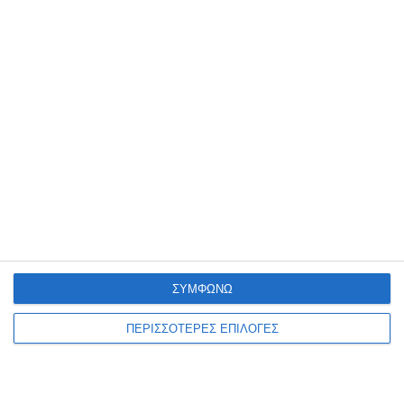
τη Ζάκυνθο
ΤΟΥ ΦΙΛΙΠΠΟΥ ΣΥΝΕΤΟΥ 'Ηταν Παρασκευή 18 Σεπτεμβρίου 2012,
μια δροσερή βραδιά γεμάτη ποίηση, μουσική και χρώματα, στη
μαγευτική γκαλερί ΚΡΥΠΤΗ του αείμνηστου πάντα Διονύση
Παπαδάτου
…
2 Αυγούστου 2026
ΣΥΜΦΩΝΩ
ΠΕΡΙΣΣΟΤΕΡΕΣ ΕΠΙΛΟΓΕΣ
ΕΛΛΆΔΑ
ΖΆΚΥΝΘΟΣ
ΠΟΛΙΤΙΣΜΌΣ