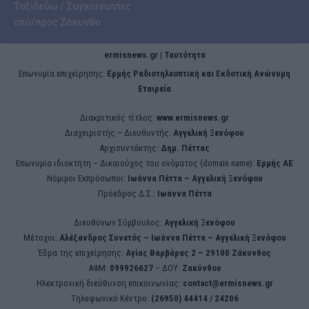
Ταξιδεύω / Συγκοινωνίες
από/προς Ζάκυνθο
ermisnews.gr | Ταυτότητα
Eπωνυμία επιχείρησης:
Ερμής Ραδιοτηλεοπτική και Εκδοτική Ανώνυμη
Εταιρεία
Διακριτικός τίτλος:
www.ermisnews.gr
Διαχειριστής – Διευθυντής:
Αγγελική Ξενόφου
Αρχισυντάκτης:
Δημ. Πέττας
Επωνυμία ιδιοκτήτη – Δικαιούχος του ονόματος (domain name):
Ερμής ΑΕ
Νόμιμοι Εκπρόσωποι:
Iωάννα Πέττα – Αγγελική Ξενόφου
Πρόεδρος Δ.Σ.:
Iωάννα Πέττα
Διευθύνων Σύμβουλος:
Αγγελική Ξενόφου
Μέτοχοι:
Αλέξανδρος Συνετός – Iωάννα Πέττα – Αγγελική Ξενόφου
Έδρα της επιχείρησης:
Aγίας Βαρβάρας 2 – 29100 Ζάκυνθος
ΑΦΜ:
099926627
– ΔΟΥ:
Ζακύνθου
Ηλεκτρονική διεύθυνση επικοινωνίας:
contact@ermisnews.gr
Tηλεφωνικό Κέντρο:
(26950) 44414 / 24206