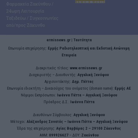
Φαρμακεία Ζακύνθου /
24ωρη Λειτουργία
Ταξιδεύω / Συγκοινωνίες
από/προς Ζάκυνθο
ermisnews.gr | Ταυτότητα
Eπωνυμία επιχείρησης:
Ερμής Ραδιοτηλεοπτική και Εκδοτική Ανώνυμη
Εταιρεία
Διακριτικός τίτλος:
www.ermisnews.gr
Διαχειριστής – Διευθυντής:
Αγγελική Ξενόφου
Αρχισυντάκτης:
Δημ. Πέττας
Επωνυμία ιδιοκτήτη – Δικαιούχος του ονόματος (domain name):
Ερμής ΑΕ
Νόμιμοι Εκπρόσωποι:
Iωάννα Πέττα – Αγγελική Ξενόφου
Πρόεδρος Δ.Σ.:
Iωάννα Πέττα
Διευθύνων Σύμβουλος:
Αγγελική Ξενόφου
Μέτοχοι:
Αλέξανδρος Συνετός – Iωάννα Πέττα – Αγγελική Ξενόφου
Έδρα της επιχείρησης:
Aγίας Βαρβάρας 2 – 29100 Ζάκυνθος
ΑΦΜ:
099926627
– ΔΟΥ:
Ζακύνθου