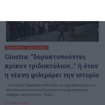
ΖΆΚΥΝΘΟΣ
ΠΟΛΙΤΙΣΜΌΣ
Giostra: “δορυκτυπούντες
κρίκον τριδακτύλιον…” ή όταν
η τέχνη φιλτράρει την ιστορία
Του Στέλιου Τζερμπίνου (1935-2025) Δεν είμαι βέβαιος για το αν,
στην παρούσα περίπτωση, θα μπορούσε να έχει εφαρμογή η
περίφημη εκείνη ρήση του Μαρξ,
…
31 Μαΐου 2026