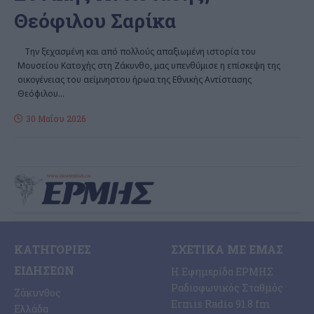
Θεόφιλου Σαρίκα
Την ξεχασμένη και από πολλούς απαξιωμένη ιστορία του
Μουσείου Κατοχής στη Ζάκυνθο, μας υπενθύμισε η επίσκεψη της
οικογένειας του αείμνηστου ήρωα της Εθνικής Αντίστασης
Θεόφιλου
…
30 Μαΐου 2026
ΚΑΤΗΓΟΡΊΕΣ
ΣΧΕΤΙΚΆ ΜΕ ΕΜΆΣ
ΕΙΔΉΣΕΩΝ
Η Εφημερίδα ΕΡΜΗΣ
Ραδιοφωνικός Σταθμός
Ζάκυνθος
Ermis Radio 91.8 fm
Ελλάδα