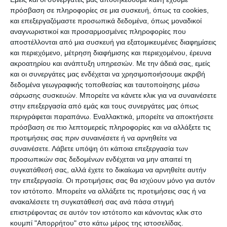
διάταγμα του Ναπολέοντα περί δημοκρατικής
πρόσβαση σε πληροφορίες σε μια συσκευή, όπως τα cookies,
ομοιομορφίας των τάφων και σ΄ αυτό ο Φόσκολο
και επεξεργαζόμαστε προσωπικά δεδομένα, όπως μοναδικοί
ανατρέχει στους μεγάλους νεκρούς της Ελλάδος,
αναγνωριστικοί και προσαρμοσμένες πληροφορίες που
της Ιταλίας και της Φλωρεντίας ειδικότερα. Ήταν
αποστέλλονται από μια συσκευή για εξατομικευμένες διαφημίσεις
και περιεχόμενο, μέτρηση διαφήμισης και περιεχομένου, έρευνα
έργο που επηρέασε το κίνημα του Risorgimento
ακροατηρίου και ανάπτυξη υπηρεσιών.
Με την άδειά σας, εμείς
για την Ιταλική ενοποίηση, και παραμένει
και οι συνεργάτες μας ενδέχεται να χρησιμοποιήσουμε ακριβή
αγαπητό μέχρι σήμερα.
δεδομένα γεωγραφικής τοποθεσίας και ταυτοποίησης μέσω
σάρωσης συσκευών. Μπορείτε να κάνετε κλικ για να συναινέσετε
στην επεξεργασία από εμάς και τους συνεργάτες μας όπως
περιγράφεται παραπάνω. Εναλλακτικά, μπορείτε να αποκτήσετε
πρόσβαση σε πιο λεπτομερείς πληροφορίες και να αλλάξετε τις
προτιμήσεις σας πριν συναινέσετε ή να αρνηθείτε να
συναινέσετε.
Λάβετε υπόψη ότι κάποια επεξεργασία των
προσωπικών σας δεδομένων ενδέχεται να μην απαιτεί τη
συγκατάθεσή σας, αλλά έχετε το δικαίωμα να αρνηθείτε αυτήν
την επεξεργασία. Οι προτιμήσεις σας θα ισχύουν μόνο για αυτόν
τον ιστότοπο. Μπορείτε να αλλάξετε τις προτιμήσεις σας ή να
ανακαλέσετε τη συγκατάθεσή σας ανά πάσα στιγμή
επιστρέφοντας σε αυτόν τον ιστότοπο και κάνοντας κλικ στο
κουμπί "Απορρήτου" στο κάτω μέρος της ιστοσελίδας.