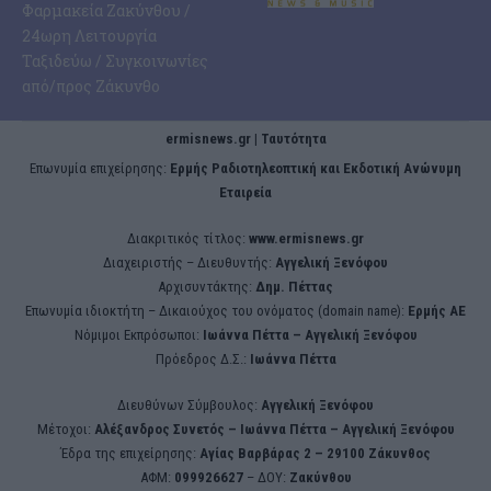
Φαρμακεία Ζακύνθου /
24ωρη Λειτουργία
Ταξιδεύω / Συγκοινωνίες
από/προς Ζάκυνθο
ermisnews.gr | Ταυτότητα
Eπωνυμία επιχείρησης:
Ερμής Ραδιοτηλεοπτική και Εκδοτική Ανώνυμη
Εταιρεία
Διακριτικός τίτλος:
www.ermisnews.gr
Διαχειριστής – Διευθυντής:
Αγγελική Ξενόφου
Αρχισυντάκτης:
Δημ. Πέττας
Επωνυμία ιδιοκτήτη – Δικαιούχος του ονόματος (domain name):
Ερμής ΑΕ
Νόμιμοι Εκπρόσωποι:
Iωάννα Πέττα – Αγγελική Ξενόφου
Πρόεδρος Δ.Σ.:
Iωάννα Πέττα
Διευθύνων Σύμβουλος:
Αγγελική Ξενόφου
Μέτοχοι:
Αλέξανδρος Συνετός – Iωάννα Πέττα – Αγγελική Ξενόφου
Έδρα της επιχείρησης:
Aγίας Βαρβάρας 2 – 29100 Ζάκυνθος
ΑΦΜ:
099926627
– ΔΟΥ:
Ζακύνθου