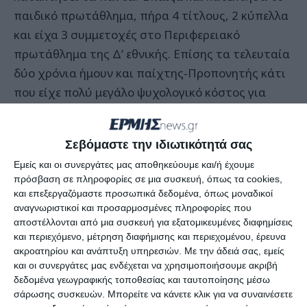
παιδικό πρωτάθλημα, πήρα 4 τίτλους, 2 κύπελλα
και είχα 3 συμμετοχές στο Περιφερειακό
πρωτάθλημα της Δ’ εθνικής. Επίσης τα τελευταία
δύο χρόνια ήμουν και παίχτης-Προπονητής κάτι
που είχε πολύ μεγάλο ψυχολογικό κόστος για
εμένα. Δεν ήμουν ιδιαίτερα συμφιλιωμένος με την
ιδέα του Προπονητή και αυτό μου κόστισε
Σεβόμαστε την ιδιωτικότητά σας
αγωνιστικά, αφού δεν ήμουν αυτός που έπρεπε
Εμείς και οι συνεργάτες μας αποθηκεύουμε και/ή έχουμε
να είμαι. Πιστεύω ότι ο «κύκλος» που έχω κάνει
πρόσβαση σε πληροφορίες σε μια συσκευή, όπως τα cookies,
σε αυτή την ομάδα, ήταν αρκετά μεγάλος, επήλθε
και επεξεργαζόμαστε προσωπικά δεδομένα, όπως μοναδικοί
φθορά και αυτό το καλοκαίρι πήρα την απόφαση
αναγνωριστικοί και προσαρμοσμένες πληροφορίες που
αποστέλλονται από μια συσκευή για εξατομικευμένες διαφημίσεις
να τον κλείσω και να παίξω κάπου αλλού. Ήθελα
και περιεχόμενο, μέτρηση διαφήμισης και περιεχομένου, έρευνα
μια αλλαγή και νομίζω ότι ήταν η κατάλληλη
ακροατηρίου και ανάπτυξη υπηρεσιών.
Με την άδειά σας, εμείς
στιγμή αυτό να γίνει τώρα, με τη μεταγραφή μου
και οι συνεργάτες μας ενδέχεται να χρησιμοποιήσουμε ακριβή
δεδομένα γεωγραφικής τοποθεσίας και ταυτοποίησης μέσω
στον Α.Ο Τσιλιβή.»
σάρωσης συσκευών. Μπορείτε να κάνετε κλικ για να συναινέσετε