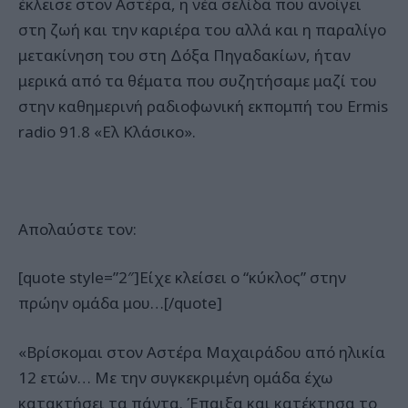
έκλεισε στον Αστέρα, η νέα σελίδα που ανοίγει
στη ζωή και την καριέρα του αλλά και η παραλίγο
μετακίνηση του στη Δόξα Πηγαδακίων, ήταν
μερικά από τα θέματα που συζητήσαμε μαζί του
στην καθημερινή ραδιοφωνική εκπομπή του Ermis
radio 91.8 «Ελ Κλάσικο».
Απολαύστε τον:
[quote style=”2″]Είχε κλείσει ο “κύκλος” στην
πρώην ομάδα μου…[/quote]
«Βρίσκομαι στον Αστέρα Μαχαιράδου από ηλικία
12 ετών… Με την συγκεκριμένη ομάδα έχω
κατακτήσει τα πάντα. Έπαιξα και κατέκτησα το