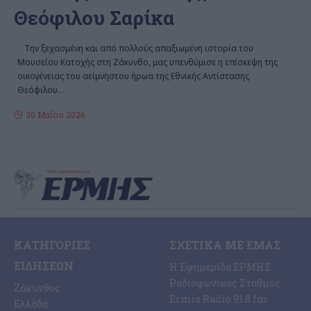
Θεόφιλου Σαρίκα
Την ξεχασμένη και από πολλούς απαξιωμένη ιστορία του
Μουσείου Κατοχής στη Ζάκυνθο, μας υπενθύμισε η επίσκεψη της
οικογένειας του αείμνηστου ήρωα της Εθνικής Αντίστασης
Θεόφιλου
…
30 Μαΐου 2026
ΚΑΤΗΓΟΡΊΕΣ
ΣΧΕΤΙΚΆ ΜΕ ΕΜΆΣ
ΕΙΔΉΣΕΩΝ
Η Εφημερίδα ΕΡΜΗΣ
Ραδιοφωνικός Σταθμός
Ζάκυνθος
Ermis Radio 91.8 fm
Ελλάδα