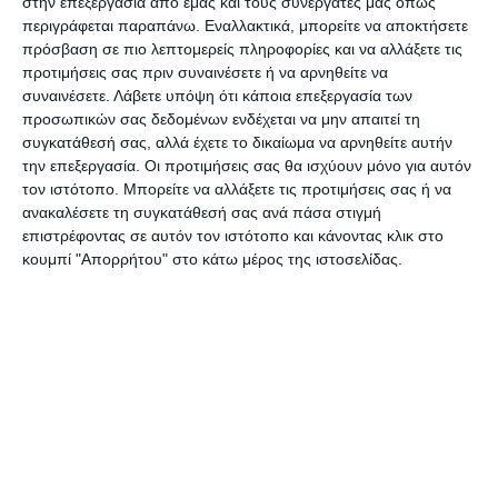
στην επεξεργασία από εμάς και τους συνεργάτες μας όπως
περιγράφεται παραπάνω. Εναλλακτικά, μπορείτε να αποκτήσετε
πρόσβαση σε πιο λεπτομερείς πληροφορίες και να αλλάξετε τις
προτιμήσεις σας πριν συναινέσετε ή να αρνηθείτε να
[quote style=”2″]Αγωνιστική πρόκληση οι μείον έξι
συναινέσετε.
Λάβετε υπόψη ότι κάποια επεξεργασία των
βαθμοί![/quote]
προσωπικών σας δεδομένων ενδέχεται να μην απαιτεί τη
συγκατάθεσή σας, αλλά έχετε το δικαίωμα να αρνηθείτε αυτήν
την επεξεργασία. Οι προτιμήσεις σας θα ισχύουν μόνο για αυτόν
«Η καινούργια προοπτική που ξεκινά για μένα με
τον ιστότοπο. Μπορείτε να αλλάξετε τις προτιμήσεις σας ή να
τη μεταγραφή μου στο Τσιλιβή με ενθουσιάζει.
ανακαλέσετε τη συγκατάθεσή σας ανά πάσα στιγμή
Είναι σημαντικό μια τόσο μεγάλη ομάδα να με
επιστρέφοντας σε αυτόν τον ιστότοπο και κάνοντας κλικ στο
κουμπί "Απορρήτου" στο κάτω μέρος της ιστοσελίδας.
εμπιστεύεται στην προσπάθεια που κάνει για να
αναγεννηθεί και θέλω να ευχαριστήσω μέσα από
την καρδιά μου όλους τους ανθρώπους της
διοίκησης που πόνταραν πάνω μου και με έκαναν
μέλος της ομάδας τους. Ξέρω ότι οι δυσκολίες
είναι μεγάλες… και ότι μπροστά μας έχουμε να
ανεβούμε το «βουνό» των μείον έξι βαθμών, από
την περσινή τιμωρία της ομάδας. Διαφωνώ