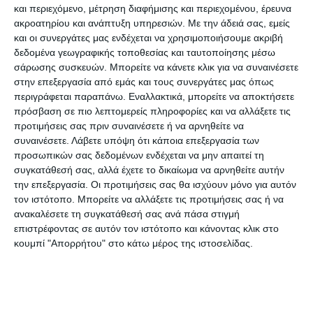
και περιεχόμενο, μέτρηση διαφήμισης και περιεχομένου, έρευνα
αρχή αντί του τραυματία Ψάρρη. Δεξιά έπαιξε ο
ακροατηρίου και ανάπτυξη υπηρεσιών.
Με την άδειά σας, εμείς
Σολομωνίδης αντί του Γραμματικόπουλου (έχασε
και οι συνεργάτες μας ενδέχεται να χρησιμοποιήσουμε ακριβή
πολλές προπονήσεις μέσα στην εβδομάδα) ενώ
δεδομένα γεωγραφικής τοποθεσίας και ταυτοποίησης μέσω
σάρωσης συσκευών. Μπορείτε να κάνετε κλικ για να συναινέσετε
αριστερά διατηρήθηκε ο Μενίκου. Τέλος την θέση
στην επεξεργασία από εμάς και τους συνεργάτες μας όπως
του Γιαλαμή στην «κορυφή» της επίθεσης πήρε ο
περιγράφεται παραπάνω. Εναλλακτικά, μπορείτε να αποκτήσετε
Φώτης Χατζηβαλσάμης που πήρε την ευκαιρία
πρόσβαση σε πιο λεπτομερείς πληροφορίες και να αλλάξετε τις
προτιμήσεις σας πριν συναινέσετε ή να αρνηθείτε να
του και ξεκίνησε από την αρχή.
συναινέσετε.
Λάβετε υπόψη ότι κάποια επεξεργασία των
προσωπικών σας δεδομένων ενδέχεται να μην απαιτεί τη
Μπήκε δυνατά και απείλησε εις διπλούν με
συγκατάθεσή σας, αλλά έχετε το δικαίωμα να αρνηθείτε αυτήν
Κερμενίδη!
την επεξεργασία. Οι προτιμήσεις σας θα ισχύουν μόνο για αυτόν
τον ιστότοπο. Μπορείτε να αλλάξετε τις προτιμήσεις σας ή να
ανακαλέσετε τη συγκατάθεσή σας ανά πάσα στιγμή
Η ομάδα μπήκε πολύ καλά στον αγωνιστικό χώρο,
επιστρέφοντας σε αυτόν τον ιστότοπο και κάνοντας κλικ στο
έχοντας πάθος και πίστη στον εαυτό της, ότι
κουμπί "Απορρήτου" στο κάτω μέρος της ιστοσελίδας.
μπορούσε επιτέλους να πάρει ένα εκτός έδρας
θετικό αποτέλεσμα. Οι παίχτες του Οδυσσέα
έδειξαν κάποιες επικίνδυνες διαθέσεις αλλά εάν