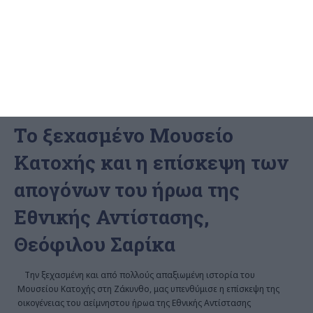
ΕΛΛΆΔΑ
ΖΆΚΥΝΘΟΣ
ΠΟΛΙΤΙΣΜΌΣ
Το ξεχασμένο Μουσείο
Κατοχής και η επίσκεψη των
απογόνων του ήρωα της
Εθνικής Αντίστασης,
Θεόφιλου Σαρίκα
Την ξεχασμένη και από πολλούς απαξιωμένη ιστορία του
Μουσείου Κατοχής στη Ζάκυνθο, μας υπενθύμισε η επίσκεψη της
οικογένειας του αείμνηστου ήρωα της Εθνικής Αντίστασης