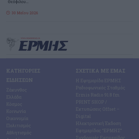
Θεόφιλου
…
30 Μαΐου 2026
ΚΑΤΗΓΟΡΊΕΣ
ΣΧΕΤΙΚΆ ΜΕ ΕΜΆΣ
ΕΙΔΉΣΕΩΝ
Η Εφημερίδα ΕΡΜΗΣ
Ραδιοφωνικός Σταθμός
Ζάκυνθος
Ermis Radio 91.8 fm
Ελλάδα
PRINT SHOP /
Κόσμος
Εκτυπώσεις Offset –
Κοινωνία
Digital
Οικονομία
Ηλεκτρονική Έκδοση
Πολιτισμός
Εφημερίδας “ΕΡΜΗΣ”
Αθλητισμός
Συνδρομές Εφημερίδας