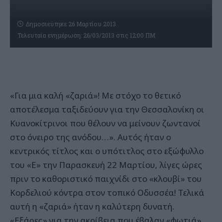
Δημοσιεύτηκε 26 Μαρτίου 2013
Τελευταία ενημέρωση: 26/03/2013 στις 12:00 ΠΜ
«Για μια καλή «ζαριά»! Με στόχο το θετικό
αποτέλεσμα ταξιδεύουν για την Θεσσαλονίκη οι
Κυανοκίτρινοι που θέλουν να μείνουν ζωντανοί
στο όνειρο της ανόδου…». Αυτός ήταν ο
κεντρικός τίτλος και ο υπότιτλος στο εξώφυλλο
του «Ε» την Παρασκευή 22 Μαρτίου, λίγες ώρες
πριν το καθοριστικό παιχνίδι στο «κλουβί» του
Κορδελιού κόντρα στον τοπικό Οδυσσέα! Τελικά
αυτή η «ζαριά» ήταν η καλύτερη δυνατή.
«Εξάρες» για την ακρίβεια που έβαλαν «φωτιά»