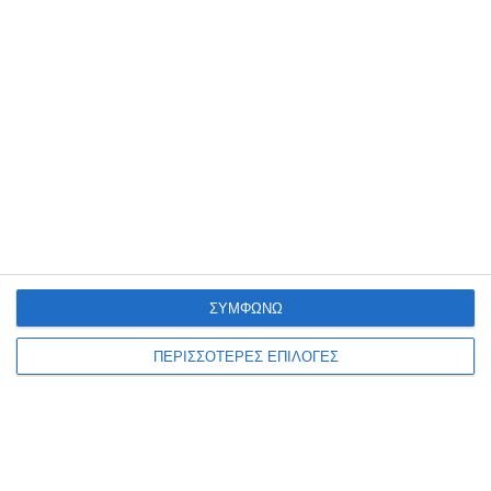
ΑΠΣ ΖΑΚΥΝΘΟΣ (Δημήτρης
Μαγκαφίνης): Παλιούρας, Πετράκος,
Στασινόπουλος, Καρύδης, Τσολακούδης, Γκίκας,
Κερμενίδης (72’ Γαβριηλίδης), Φίλαϊ,
Χατζηβαλσάμης (90+2’ Γραμματικόπουλος),
Μενίκου, Σολομωνίδης (53’ Γιαλαμής)
ΣΥΜΦΩΝΩ
ΠΕΡΙΣΣΟΤΕΡΕΣ ΕΠΙΛΟΓΕΣ
Αφήστε ένα σχόλιο