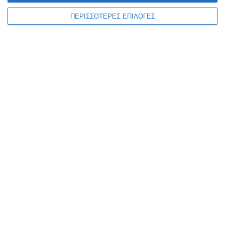
ΠΕΡΙΣΣΟΤΕΡΕΣ ΕΠΙΛΟΓΕΣ
ΕΛΛΆΔΑ
ΖΆΚΥΝΘΟΣ
ΠΟΛΙΤΙΣΜΌΣ
ΑΡΧΙΜ. Δρ ΔΙΟΝ.
ΛΥΚΟΓΙΑΝΝHΣ: 28 χρόνια
έρευνας, 51 άρθρα, 4 βιβλία, 13
συνέδρια και μια διδακτορική
διατριβή