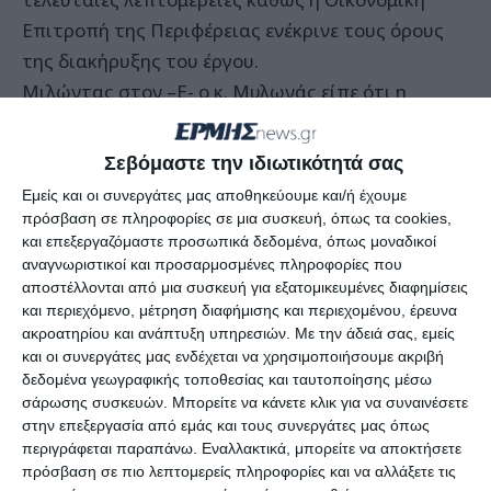
Επιτροπή της Περιφέρειας ενέκρινε τους όρους
της διακήρυξης του έργου.
Μιλώντας στον –Ε- ο κ. Μυλωνάς είπε ότι η
υπόθεση τελειώνει και ξεκινά να χτίζεται το
σπίτι του Φώσκολου. «Το έργο γίνεται με
Σεβόμαστε την ιδιωτικότητά σας
χρήματα της Περιφέρειας και είναι μία
Εμείς και οι συνεργάτες μας αποθηκεύουμε και/ή έχουμε
πραγματικότητα. Η πίστωση είναι δεσμευμένη
πρόσβαση σε πληροφορίες σε μια συσκευή, όπως τα cookies,
και είναι θέμα ημερών μέχρι να πάμε στη
και επεξεργαζόμαστε προσωπικά δεδομένα, όπως μοναδικοί
αναγνωριστικοί και προσαρμοσμένες πληροφορίες που
δημοπρασία. Με επισκέφθηκαν για να με
αποστέλλονται από μια συσκευή για εξατομικευμένες διαφημίσεις
ευχαριστήσουν ο κ. Ζήβας και ο κ. Λαλώτης και
και περιεχόμενο, μέτρηση διαφήμισης και περιεχομένου, έρευνα
συγκινήθηκα ιδιαίτερα» ανέφερε ο κ. Μυλωνάς.
ακροατηρίου και ανάπτυξη υπηρεσιών.
Με την άδειά σας, εμείς
και οι συνεργάτες μας ενδέχεται να χρησιμοποιήσουμε ακριβή
Μία ακόμα πληροφορία που έγινε γνωστή από
δεδομένα γεωγραφικής τοποθεσίας και ταυτοποίησης μέσω
τον Αντιπεριφερειάρχη είναι ότι σε συνεργασία
σάρωσης συσκευών. Μπορείτε να κάνετε κλικ για να συναινέσετε
με το νεοεκλεγμένο στη θέση του, Λευτέρη
στην επεξεργασία από εμάς και τους συνεργάτες μας όπως
περιγράφεται παραπάνω. Εναλλακτικά, μπορείτε να αποκτήσετε
Νιοτόπουλο, συζητήθηκε η ένταξη του έργου
πρόσβαση σε πιο λεπτομερείς πληροφορίες και να αλλάξετε τις
εξοπλισμού του σπιτιού του Φώσκολου.