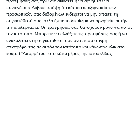
προτιμήσεις σας πριν συναινέσετε ή να αρνηθείτε να
«Υπάρχουν χρήματα και θα εξοπλίσουμε με
συναινέσετε.
Λάβετε υπόψη ότι κάποια επεξεργασία των
προσωπικών σας δεδομένων ενδέχεται να μην απαιτεί τη
έπιπλα και με ότι άλλο απαιτείται το σπίτι του
συγκατάθεσή σας, αλλά έχετε το δικαίωμα να αρνηθείτε αυτήν
ποιητή το οποίο θα είναι μουσείο» κατέληξε ο κ.
την επεξεργασία. Οι προτιμήσεις σας θα ισχύουν μόνο για αυτόν
Μυλωνάς.
τον ιστότοπο. Μπορείτε να αλλάξετε τις προτιμήσεις σας ή να
ανακαλέσετε τη συγκατάθεσή σας ανά πάσα στιγμή
επιστρέφοντας σε αυτόν τον ιστότοπο και κάνοντας κλικ στο
Αγγελικής Ξενόφου
κουμπί "Απορρήτου" στο κάτω μέρος της ιστοσελίδας.
Αφήστε ένα σχόλιο
ΔΙΑΒΆΣΤΕ ΕΠΊΣΗΣ