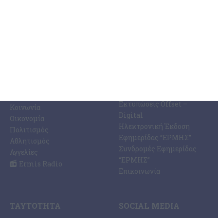
ΚΑΤΗΓΟΡΊΕΣ
ΣΧΕΤΙΚΆ ΜΕ ΕΜΆΣ
ΕΙΔΉΣΕΩΝ
Η Εφημερίδα ΕΡΜΗΣ
Ραδιοφωνικός Σταθμός
Ζάκυνθος
Ermis Radio 91.8 fm
Ελλάδα
PRINT SHOP /
Κόσμος
Εκτυπώσεις Offset –
Κοινωνία
Digital
Οικονομία
Ηλεκτρονική Έκδοση
Πολιτισμός
Εφημερίδας “ΕΡΜΗΣ”
Αθλητισμός
Συνδρομές Εφημερίδας
Αγγελίες
“ΕΡΜΗΣ”
Ermis Radio
Επικοινωνία
ΤΑΥΤΌΤΗΤΑ
SOCIAL MEDIA