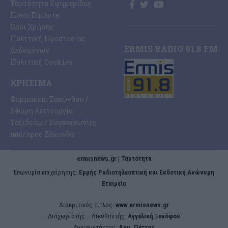
Ταυτότητα Εφημερίδας
Ποιοι Είμαστε
Όροι Χρήσης
Πολιτική Προστασίας
ERMIS RADIO 91.8 FM
Δεδομένων
Πολιτική Cookies
ΧΡΉΣΙΜΑ
Φαρμακεία Ζακύνθου /
24ωρη Λειτουργία
Ταξιδεύω / Συγκοινωνίες
από/προς Ζάκυνθο
ermisnews.gr | Ταυτότητα
Eπωνυμία επιχείρησης:
Ερμής Ραδιοτηλεοπτική και Εκδοτική Ανώνυμη
Εταιρεία
Διακριτικός τίτλος:
www.ermisnews.gr
Διαχειριστής – Διευθυντής:
Αγγελική Ξενόφου
Αρχισυντάκτης:
Δημ. Πέττας