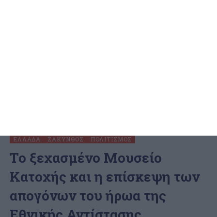
ΕΛΛΆΔΑ
ΖΆΚΥΝΘΟΣ
ΠΟΛΙΤΙΣΜΌΣ
Το ξεχασμένο Μουσείο
Κατοχής και η επίσκεψη των
απογόνων του ήρωα της
Εθνικής Αντίστασης,