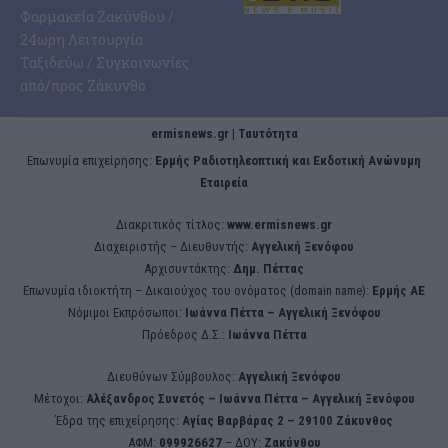
Φαρμακεία Ζακύνθου /
24ωρη Λειτουργία
Ταξιδεύω / Συγκοινωνίες
από/προς Ζάκυνθο
ermisnews.gr | Ταυτότητα
Eπωνυμία επιχείρησης:
Ερμής Ραδιοτηλεοπτική και Εκδοτική Ανώνυμη
Εταιρεία
Διακριτικός τίτλος:
www.ermisnews.gr
Διαχειριστής – Διευθυντής:
Αγγελική Ξενόφου
Αρχισυντάκτης:
Δημ. Πέττας
Επωνυμία ιδιοκτήτη – Δικαιούχος του ονόματος (domain name):
Ερμής ΑΕ
Νόμιμοι Εκπρόσωποι:
Iωάννα Πέττα – Αγγελική Ξενόφου
Πρόεδρος Δ.Σ.:
Iωάννα Πέττα
Διευθύνων Σύμβουλος:
Αγγελική Ξενόφου
Μέτοχοι:
Αλέξανδρος Συνετός – Iωάννα Πέττα – Αγγελική Ξενόφου
Έδρα της επιχείρησης:
Aγίας Βαρβάρας 2 – 29100 Ζάκυνθος
ΑΦΜ:
099926627
– ΔΟΥ:
Ζακύνθου