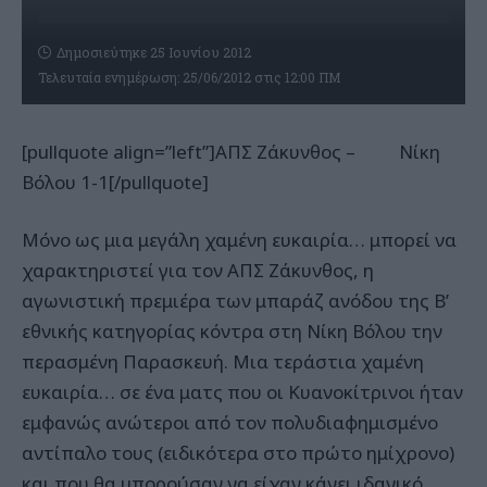
Δημοσιεύτηκε 25 Ιουνίου 2012
Τελευταία ενημέρωση: 25/06/2012 στις 12:00 ΠΜ
[pullquote align=”left”]ΑΠΣ Ζάκυνθος – Νίκη
Βόλου 1-1[/pullquote]
Μόνο ως μια μεγάλη χαμένη ευκαιρία… μπορεί να
χαρακτηριστεί για τον ΑΠΣ Ζάκυνθος, η
αγωνιστική πρεμιέρα των μπαράζ ανόδου της Β’
εθνικής κατηγορίας κόντρα στη Νίκη Βόλου την
περασμένη Παρασκευή. Μια τεράστια χαμένη
ευκαιρία… σε ένα ματς που οι Κυανοκίτρινοι ήταν
εμφανώς ανώτεροι από τον πολυδιαφημισμένο
αντίπαλο τους (ειδικότερα στο πρώτο ημίχρονο)
και που θα μπορούσαν να είχαν κάνει ιδανικό