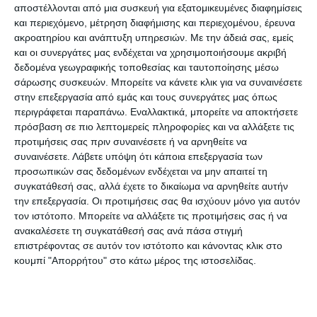
αποστέλλονται από μια συσκευή για εξατομικευμένες διαφημίσεις
του Βούρα, δίνοντας παράλληλα ελπίδα σε όλο
και περιεχόμενο, μέτρηση διαφήμισης και περιεχομένου, έρευνα
τον κόσμο που βρέθηκε στις κερκίδες ότι αυτό το
ακροατηρίου και ανάπτυξη υπηρεσιών.
Με την άδειά σας, εμείς
τρίποντο δεν μπορούσε να χαθεί. Στο δεύτερο
και οι συνεργάτες μας ενδέχεται να χρησιμοποιήσουμε ακριβή
δεδομένα γεωγραφικής τοποθεσίας και ταυτοποίησης μέσω
ημίχρονο θα μπορούσαν να είχαν συμβεί τα
σάρωσης συσκευών. Μπορείτε να κάνετε κλικ για να συναινέσετε
πάντα, αφού χάθηκαν κάποιες εκατέρωθεν
στην επεξεργασία από εμάς και τους συνεργάτες μας όπως
ευκαιρίες, με τις δύο ομάδες να μένουν στο 1-1. Σε
περιγράφεται παραπάνω. Εναλλακτικά, μπορείτε να αποκτήσετε
πρόσβαση σε πιο λεπτομερείς πληροφορίες και να αλλάξετε τις
γενικές γραμμές οι γηπεδούχοι το «είχαν» το
προτιμήσεις σας πριν συναινέσετε ή να αρνηθείτε να
ματς, μπορούσαν να νικήσουν αλλά δεν το
συναινέσετε.
Λάβετε υπόψη ότι κάποια επεξεργασία των
έκαναν. Πλέον το σημερινό παιχνίδι κόντρα στον
προσωπικών σας δεδομένων ενδέχεται να μην απαιτεί τη
συγκατάθεσή σας, αλλά έχετε το δικαίωμα να αρνηθείτε αυτήν
Οικονόμο Τσαριτσάνης αποκτά χαρακτήρα
την επεξεργασία. Οι προτιμήσεις σας θα ισχύουν μόνο για αυτόν
«τελικού», με τη Ζάκυνθο να χρειάζεται τη νίκη
τον ιστότοπο. Μπορείτε να αλλάξετε τις προτιμήσεις σας ή να
για να μπει γερά στο «κόλπο» της πρώτης θέσης.
ανακαλέσετε τη συγκατάθεσή σας ανά πάσα στιγμή
επιστρέφοντας σε αυτόν τον ιστότοπο και κάνοντας κλικ στο
Όσο ζούμε ελπίζουμε, αλλά με την προϋπόθεση
κουμπί "Απορρήτου" στο κάτω μέρος της ιστοσελίδας.
ότι η ομάδα θα πάρει αυτό που της αναλογεί όταν
το αξίζει (όπως την περασμένη Παρασκευή) και
δεν θα πετά στον «κάλαθο» των αχρήστων,