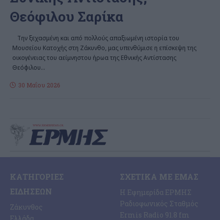
Θεόφιλου Σαρίκα
Την ξεχασμένη και από πολλούς απαξιωμένη ιστορία του
Μουσείου Κατοχής στη Ζάκυνθο, μας υπενθύμισε η επίσκεψη της
οικογένειας του αείμνηστου ήρωα της Εθνικής Αντίστασης
Θεόφιλου
…
30 Μαΐου 2026
ΚΑΤΗΓΟΡΊΕΣ
ΣΧΕΤΙΚΆ ΜΕ ΕΜΆΣ
ΕΙΔΉΣΕΩΝ
Η Εφημερίδα ΕΡΜΗΣ
Ραδιοφωνικός Σταθμός
Ζάκυνθος
Ermis Radio 91.8 fm
Ελλάδα