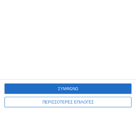
μια δροσερή βραδιά γεμάτη ποίηση, μουσική και χρώματα, στη
μαγευτική γκαλερί ΚΡΥΠΤΗ του αείμνηστου πάντα Διονύση
Παπαδάτου
…
2 Αυγούστου 2026
ΣΥΜΦΩΝΩ
ΠΕΡΙΣΣΟΤΕΡΕΣ ΕΠΙΛΟΓΕΣ
ΕΛΛΆΔΑ
ΖΆΚΥΝΘΟΣ
ΠΟΛΙΤΙΣΜΌΣ
ΑΡΧΙΜ. Δρ ΔΙΟΝ.