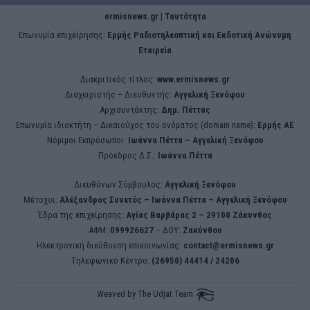
ermisnews.gr | Ταυτότητα
Eπωνυμία επιχείρησης:
Ερμής Ραδιοτηλεοπτική και Εκδοτική Ανώνυμη
Εταιρεία
Διακριτικός τίτλος:
www.ermisnews.gr
Διαχειριστής – Διευθυντής:
Αγγελική Ξενόφου
Αρχισυντάκτης:
Δημ. Πέττας
Επωνυμία ιδιοκτήτη – Δικαιούχος του ονόματος (domain name):
Ερμής ΑΕ
Νόμιμοι Εκπρόσωποι:
Iωάννα Πέττα – Αγγελική Ξενόφου
Πρόεδρος Δ.Σ.:
Iωάννα Πέττα
Διευθύνων Σύμβουλος:
Αγγελική Ξενόφου
Μέτοχοι:
Αλέξανδρος Συνετός – Iωάννα Πέττα – Αγγελική Ξενόφου
Έδρα της επιχείρησης:
Aγίας Βαρβάρας 2 – 29100 Ζάκυνθος
ΑΦΜ:
099926627
– ΔΟΥ:
Ζακύνθου
Ηλεκτρονική διεύθυνση επικοινωνίας:
contact@ermisnews.gr
Tηλεφωνικό Κέντρο:
(26950) 44414 / 24206
Weaved by
The Udjat Team