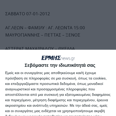
ΣΑΒΒΑΤΟ 07-01-2012
ΑΓ.ΛΕΩΝ – ΦΑΜΙΛΥ : ΑΓ. ΛΕΩΝΤΑ 15:00
ΜΑΥΡΟΓΙΑΝΝΗΣ – ΠΕΤΤΑΣ – ΞΕΝΟΣ
ΑΣΤΕΡΑΣ ΜΑΧΑΙΡΑΔΟΥ – ΘΥΕΛΛΑ
ΑΜΠΕΛΟΚΗΠΩΝ : ΜΑΧΑΙΡΑΔΟ 15:00
ΦΛΑΜΠΟΥΡΑΣ – ΚΟΚΛΑΣ – ΜΠΑΚΑΡΑΣ
Σεβόμαστε την ιδιωτικότητά σας
Εμείς και οι συνεργάτες μας αποθηκεύουμε και/ή έχουμε
ΛΕΒΑΝΤΕΣ – ΕΛΑΤΙΑΚΟΣ : ΑΓΓΕΡΙΚΟΥ 15:00
πρόσβαση σε πληροφορίες σε μια συσκευή, όπως τα cookies,
ΜΑΡΙΝΟΣ – ΜΑΛΛΙΑΣ – ΠΑΠΑΔΑΤΟΣ
και επεξεργαζόμαστε προσωπικά δεδομένα, όπως μοναδικοί
αναγνωριστικοί και προσαρμοσμένες πληροφορίες που
αποστέλλονται από μια συσκευή για εξατομικευμένες διαφημίσεις
ΖΑΚΥΝΘΙΑΚΟΣ – ΚΥΨΕΛΗ : ΑΜΠΕΛΟΚΗΠΩΝ 15:00
και περιεχόμενο, μέτρηση διαφήμισης και περιεχομένου, έρευνα
ΜΠΕΗΣ – ΤΡΟΜΠΟΥΚΗΣ – ΣΤΡΑΒΟΠΟΔΗΣ
ακροατηρίου και ανάπτυξη υπηρεσιών.
Με την άδειά σας, εμείς
και οι συνεργάτες μας ενδέχεται να χρησιμοποιήσουμε ακριβή