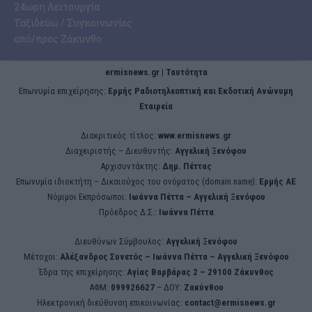
24ωρη Λειτουργία
Ταξιδεύω / Συγκοινωνίες
από/προς Ζάκυνθο
ermisnews.gr | Ταυτότητα
Eπωνυμία επιχείρησης:
Ερμής Ραδιοτηλεοπτική και Εκδοτική Ανώνυμη
Εταιρεία
Διακριτικός τίτλος:
www.ermisnews.gr
Διαχειριστής – Διευθυντής:
Αγγελική Ξενόφου
Αρχισυντάκτης:
Δημ. Πέττας
Επωνυμία ιδιοκτήτη – Δικαιούχος του ονόματος (domain name):
Ερμής ΑΕ
Νόμιμοι Εκπρόσωποι:
Iωάννα Πέττα – Αγγελική Ξενόφου
Πρόεδρος Δ.Σ.:
Iωάννα Πέττα
Διευθύνων Σύμβουλος:
Αγγελική Ξενόφου
Μέτοχοι:
Αλέξανδρος Συνετός – Iωάννα Πέττα – Αγγελική Ξενόφου
Έδρα της επιχείρησης:
Aγίας Βαρβάρας 2 – 29100 Ζάκυνθος
ΑΦΜ:
099926627
– ΔΟΥ:
Ζακύνθου
Ηλεκτρονική διεύθυνση επικοινωνίας:
contact@ermisnews.gr