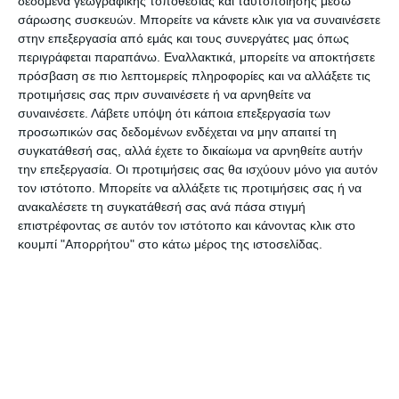
δεδομένα γεωγραφικής τοποθεσίας και ταυτοποίησης μέσω
σάρωσης συσκευών. Μπορείτε να κάνετε κλικ για να συναινέσετε
στην επεξεργασία από εμάς και τους συνεργάτες μας όπως
ΚΥΡΙΑΚΗ 08- 01- 2012
περιγράφεται παραπάνω. Εναλλακτικά, μπορείτε να αποκτήσετε
πρόσβαση σε πιο λεπτομερείς πληροφορίες και να αλλάξετε τις
προτιμήσεις σας πριν συναινέσετε ή να αρνηθείτε να
ΚΟΙΛΙΩΜΕΝΟΣ – ΑΕΤΟΣ ΚΑΛΛΙΠΑΔΟΥ : ΑΓ ΛΕΩΝΤΑ
συναινέσετε.
Λάβετε υπόψη ότι κάποια επεξεργασία των
11:30 ΜΑΛΛΙΑΣ – ΣΤΡΑΒΟΠΟΔΗΣ – ΜΠΑΚΑΡΑΣ
προσωπικών σας δεδομένων ενδέχεται να μην απαιτεί τη
συγκατάθεσή σας, αλλά έχετε το δικαίωμα να αρνηθείτε αυτήν
την επεξεργασία. Οι προτιμήσεις σας θα ισχύουν μόνο για αυτόν
ΔΟΞΑ ΛΙΘΑΚΙΑΣ – ΠΑΝΑΡΤΕΜΙΣΙΑΚΟΣ : ΕΝΩΣΙΑΚΟ
τον ιστότοπο. Μπορείτε να αλλάξετε τις προτιμήσεις σας ή να
11:30 ΚΟΚΛΑΣ – ΠΛΕΣΣΑΣ – ΞΕΝΟΣ
ανακαλέσετε τη συγκατάθεσή σας ανά πάσα στιγμή
επιστρέφοντας σε αυτόν τον ιστότοπο και κάνοντας κλικ στο
κουμπί "Απορρήτου" στο κάτω μέρος της ιστοσελίδας.
ΛΟΥΡΟΣ – ΠΑΝΑΡΚΑΔΙΚΟΣ : ΜΑΧΑΙΡΑΔΟ 11:30
ΠΕΤΤΑΣ – ΒΥΘΟΥΛΚΑΣ – ΠΑΠΑΔΑΤΟΣ
Ο.Φ.Π.Ε.Α.Ζ – ΕΣΠΕΡΟΣ : ΠΗΓΑΔΑΚΙΩΝ 12:00
ΤΡΟΜΠΟΥΚΗΣ – ΜΠΑΣΤΑΣ – ΦΛΑΜΠΟΥΡΑΣ
ΕΘΝΙΚΟΣ ΣΚΟΥΛΙΚΑΔΟΥ – ΑΟ ΚΑΤΑΣΤΑΡΙ :