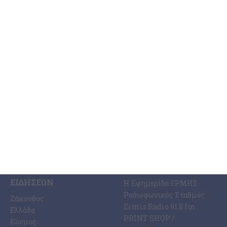
Θεόφιλου Σαρίκα
Την ξεχασμένη και από πολλούς απαξιωμένη ιστορία του
Μουσείου Κατοχής στη Ζάκυνθο, μας υπενθύμισε η επίσκεψη της
οικογένειας του αείμνηστου ήρωα της Εθνικής Αντίστασης
Θεόφιλου
…
30 Μαΐου 2026
ΚΑΤΗΓΟΡΊΕΣ
ΣΧΕΤΙΚΆ ΜΕ ΕΜΆΣ
ΕΙΔΉΣΕΩΝ
Η Εφημερίδα ΕΡΜΗΣ
Ραδιοφωνικός Σταθμός
Ζάκυνθος
Ermis Radio 91.8 fm
Ελλάδα
PRINT SHOP /
Κόσμος