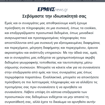
τον Σουάρες με εύστοχη εκτέλεση πέναλτι 2-1 για
να έρθει ο Ελέζι και να ισοφαρίσει για την
Σεβόμαστε την ιδιωτικότητά σας
Ζάκυνθο 2-2.
Εμείς και οι συνεργάτες μας αποθηκεύουμε και/ή έχουμε
πρόσβαση σε πληροφορίες σε μια συσκευή, όπως τα cookies,
και επεξεργαζόμαστε προσωπικά δεδομένα, όπως μοναδικοί
αναγνωριστικοί και προσαρμοσμένες πληροφορίες που
Αφήστε ένα σχόλιο
αποστέλλονται από μια συσκευή για εξατομικευμένες διαφημίσεις
και περιεχόμενο, μέτρηση διαφήμισης και περιεχομένου, έρευνα
ακροατηρίου και ανάπτυξη υπηρεσιών.
Με την άδειά σας, εμείς
και οι συνεργάτες μας ενδέχεται να χρησιμοποιήσουμε ακριβή
δεδομένα γεωγραφικής τοποθεσίας και ταυτοποίησης μέσω
ΔΙΑΒΆΣΤΕ ΕΠΊΣΗΣ
σάρωσης συσκευών. Μπορείτε να κάνετε κλικ για να συναινέσετε
στην επεξεργασία από εμάς και τους συνεργάτες μας όπως
περιγράφεται παραπάνω. Εναλλακτικά, μπορείτε να αποκτήσετε
πρόσβαση σε πιο λεπτομερείς πληροφορίες και να αλλάξετε τις
προτιμήσεις σας πριν συναινέσετε ή να αρνηθείτε να
συναινέσετε.
Λάβετε υπόψη ότι κάποια επεξεργασία των
προσωπικών σας δεδομένων ενδέχεται να μην απαιτεί τη
συγκατάθεσή σας, αλλά έχετε το δικαίωμα να αρνηθείτε αυτήν