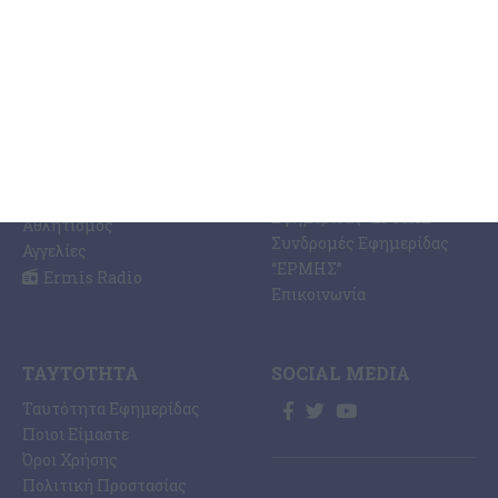
ΚΑΤΗΓΟΡΊΕΣ
ΣΧΕΤΙΚΆ ΜΕ ΕΜΆΣ
ΕΙΔΉΣΕΩΝ
Η Εφημερίδα ΕΡΜΗΣ
Ραδιοφωνικός Σταθμός
Ζάκυνθος
Ermis Radio 91.8 fm
Ελλάδα
PRINT SHOP /
Κόσμος
Εκτυπώσεις Offset –
Κοινωνία
Digital
Οικονομία
Ηλεκτρονική Έκδοση
Πολιτισμός
Εφημερίδας “ΕΡΜΗΣ”
Αθλητισμός
Συνδρομές Εφημερίδας
Αγγελίες
“ΕΡΜΗΣ”
Ermis Radio
Επικοινωνία
ΤΑΥΤΌΤΗΤΑ
SOCIAL MEDIA
Ταυτότητα Εφημερίδας
Ποιοι Είμαστε
Όροι Χρήσης
Πολιτική Προστασίας