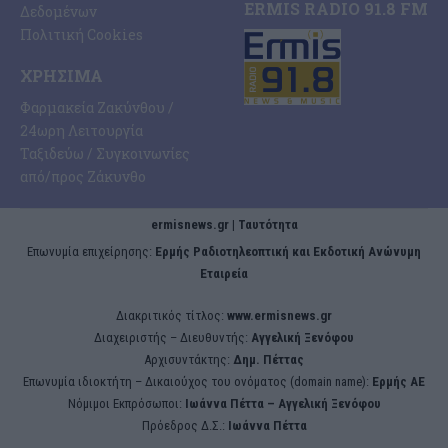
ERMIS RADIO 91.8 FM
Δεδομένων
Πολιτική Cookies
ΧΡΉΣΙΜΑ
Φαρμακεία Ζακύνθου /
24ωρη Λειτουργία
Ταξιδεύω / Συγκοινωνίες
από/προς Ζάκυνθο
ermisnews.gr | Ταυτότητα
Eπωνυμία επιχείρησης:
Ερμής Ραδιοτηλεοπτική και Εκδοτική Ανώνυμη
Εταιρεία
Διακριτικός τίτλος:
www.ermisnews.gr
Διαχειριστής – Διευθυντής:
Αγγελική Ξενόφου
Αρχισυντάκτης:
Δημ. Πέττας
Επωνυμία ιδιοκτήτη – Δικαιούχος του ονόματος (domain name):
Ερμής ΑΕ
Νόμιμοι Εκπρόσωποι:
Iωάννα Πέττα – Αγγελική Ξενόφου
Πρόεδρος Δ.Σ.:
Iωάννα Πέττα