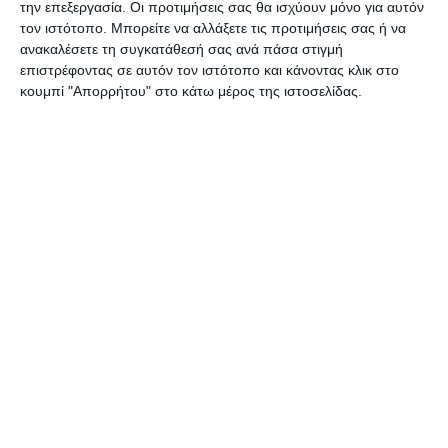
την επεξεργασία. Οι προτιμήσεις σας θα ισχύουν μόνο για αυτόν
τον ιστότοπο. Μπορείτε να αλλάξετε τις προτιμήσεις σας ή να
ανακαλέσετε τη συγκατάθεσή σας ανά πάσα στιγμή
επιστρέφοντας σε αυτόν τον ιστότοπο και κάνοντας κλικ στο
κουμπί "Απορρήτου" στο κάτω μέρος της ιστοσελίδας.
ΕΛΛΆΔΑ
ΖΆΚΥΝΘΟΣ
ΠΟΛΙΤΙΣΜΌΣ
O ζακυνθινός συλλέκτης
Δημήτρης Πυρομάλλης μέσα
από μια συνέντευξη στην
ΚΑΘΗΜΕΡΙΝΗ στις
31.10.2023
Της Μάρω Βασιλειάδου Ολες οι συμπληρωμένες σειρές των
εταιρειών EMI, Angel, Arkadia, Myto, Mercury, Cetra, Melodram,
Naxos, ηχογραφήσεις στούντιο, αλλά και εκδόσεις από ζωντανές
ηχογραφήσεις
…
3 Αυγούστου 2026