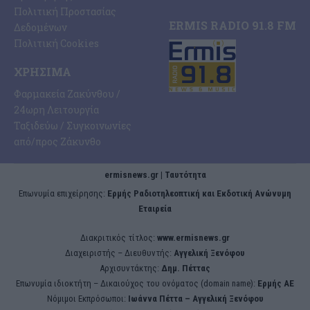
Πολιτική Προστασίας
ERMIS RADIO 91.8 FM
Δεδομένων
Πολιτική Cookies
ΧΡΉΣΙΜΑ
Φαρμακεία Ζακύνθου /
24ωρη Λειτουργία
Ταξιδεύω / Συγκοινωνίες
από/προς Ζάκυνθο
ermisnews.gr | Ταυτότητα
Eπωνυμία επιχείρησης:
Ερμής Ραδιοτηλεοπτική και Εκδοτική Ανώνυμη
Εταιρεία
Διακριτικός τίτλος:
www.ermisnews.gr
Διαχειριστής – Διευθυντής:
Αγγελική Ξενόφου
Αρχισυντάκτης:
Δημ. Πέττας
Επωνυμία ιδιοκτήτη – Δικαιούχος του ονόματος (domain name):
Ερμής ΑΕ
Νόμιμοι Εκπρόσωποι:
Iωάννα Πέττα – Αγγελική Ξενόφου