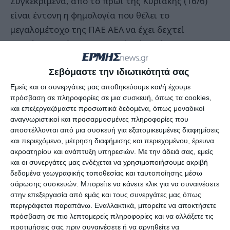
Συγκεκριμένα, από το πρωί της Κυριακής (16/6)
είναι έντονη η φημολογία που θέλει το
μεγαλομέτοχο της ΠΑΕ ΑΕΛ να έχει δεχτεί
«κρούση» από επιχειρηματία, έτσι ώστε να του
παραχωρήσει το πλειοψηφικό πακέτο των
Σεβόμαστε την ιδιωτικότητά σας
μετοχών.
Εμείς και οι συνεργάτες μας αποθηκεύουμε και/ή έχουμε
πρόσβαση σε πληροφορίες σε μια συσκευή, όπως τα cookies,
Ο υποψήφιος επενδυτής είναι από το εξωτερικό,
και επεξεργαζόμαστε προσωπικά δεδομένα, όπως μοναδικοί
φέρεται να έχει ήδη επενδύσει και σε άλλες
αναγνωριστικοί και προσαρμοσμένες πληροφορίες που
εταιρείες που βρίσκονται στην Ελλάδα και τα
αποστέλλονται από μια συσκευή για εξατομικευμένες διαφημίσεις
και περιεχόμενο, μέτρηση διαφήμισης και περιεχομένου, έρευνα
σενάρια κάνουν λόγο για συνάντηση μεταξύ των
ακροατηρίου και ανάπτυξη υπηρεσιών.
Με την άδειά σας, εμείς
δύο ανδρών στο πρόσφατο ταξίδι του Κώστα
και οι συνεργάτες μας ενδέχεται να χρησιμοποιήσουμε ακριβή
Πηλαδάκη. Από πλευράς ΠΑΕ μέχρι στιγμής
δεδομένα γεωγραφικής τοποθεσίας και ταυτοποίησης μέσω
σάρωσης συσκευών. Μπορείτε να κάνετε κλικ για να συναινέσετε
κρατούν… κλειστά στόματα σε ό,τι αφορά το
στην επεξεργασία από εμάς και τους συνεργάτες μας όπως
συγκεκριμένο θέμα και μένει να φανεί εάν ο
περιγράφεται παραπάνω. Εναλλακτικά, μπορείτε να αποκτήσετε
Κώστας Πηλαδάκης θα το επιβεβαιώσει ή θα το
πρόσβαση σε πιο λεπτομερείς πληροφορίες και να αλλάξετε τις
προτιμήσεις σας πριν συναινέσετε ή να αρνηθείτε να
διαψεύσει.