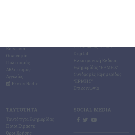
ΚΑΤΗΓΟΡΊΕΣ
ΣΧΕΤΙΚΆ ΜΕ ΕΜΆΣ
ΕΙΔΉΣΕΩΝ
Η Εφημερίδα ΕΡΜΗΣ
Ραδιοφωνικός Σταθμός
Ζάκυνθος
Ermis Radio 91.8 fm
Ελλάδα
PRINT SHOP /
Κόσμος
Εκτυπώσεις Offset –
Κοινωνία
Digital
Οικονομία
Ηλεκτρονική Έκδοση
Πολιτισμός
Εφημερίδας “ΕΡΜΗΣ”
Αθλητισμός
Συνδρομές Εφημερίδας
Αγγελίες
“ΕΡΜΗΣ”
Ermis Radio
Επικοινωνία
ΤΑΥΤΌΤΗΤΑ
SOCIAL MEDIA
Ταυτότητα Εφημερίδας
Ποιοι Είμαστε
Όροι Χρήσης