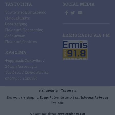
ΤΑΥΤΌΤΗΤΑ
SOCIAL MEDIA
Ταυτότητα Εφημερίδας
Ποιοι Είμαστε
Όροι Χρήσης
Πολιτική Προστασίας
ERMIS RADIO 91.8 FM
Δεδομένων
Πολιτική Cookies
ΧΡΉΣΙΜΑ
Φαρμακεία Ζακύνθου /
24ωρη Λειτουργία
Ταξιδεύω / Συγκοινωνίες
από/προς Ζάκυνθο
ermisnews.gr | Ταυτότητα
Eπωνυμία επιχείρησης:
Ερμής Ραδιοτηλεοπτική και Εκδοτική Ανώνυμη
Εταιρεία
Διακριτικός τίτλος:
www.ermisnews.gr