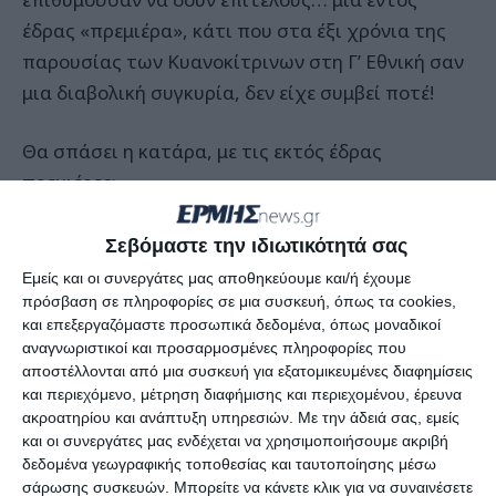
έδρας «πρεμιέρα», κάτι που στα έξι χρόνια της
παρουσίας των Κυανοκίτρινων στη Γ’ Εθνική σαν
μια διαβολική συγκυρία, δεν είχε συμβεί ποτέ!
Θα σπάσει η κατάρα, με τις εκτός έδρας
πρεμιέρες;
Θυμίζουμε ότι επί Καπανδρίτη, η ομάδα είχε
Σεβόμαστε την ιδιωτικότητά σας
παίξει τον πρώτο της ιστορικό αγώνα στη Γ’
Εμείς και οι συνεργάτες μας αποθηκεύουμε και/ή έχουμε
Εθνική στη Ριζούπολη και κόντρα στον Απόλλωνα
πρόσβαση σε πληροφορίες σε μια συσκευή, όπως τα cookies,
και επεξεργαζόμαστε προσωπικά δεδομένα, όπως μοναδικοί
Αθηνών, χάνοντας 0-2. Δύο χρόνια μετά, ο ΑΠΣ
αναγνωριστικοί και προσαρμοσμένες πληροφορίες που
ταξίδεψε στην Δράμα όπου ηττήθηκε από την
αποστέλλονται από μια συσκευή για εξατομικευμένες διαφημίσεις
ιστορική Δόξα επίσης με 0-2. Μια από τα ίδια
και περιεχόμενο, μέτρηση διαφήμισης και περιεχομένου, έρευνα
ακροατηρίου και ανάπτυξη υπηρεσιών.
Με την άδειά σας, εμείς
συνέβη και την επόμενη χρονιά στην Κόρινθο,
και οι συνεργάτες μας ενδέχεται να χρησιμοποιήσουμε ακριβή
όπου το συγκρότημα του Ισθμού είχε επικρατήσει
δεδομένα γεωγραφικής τοποθεσίας και ταυτοποίησης μέσω
εύκολα με 0-3. Την δύσκολη περίοδο 2010-11 ήρθε
σάρωσης συσκευών. Μπορείτε να κάνετε κλικ για να συναινέσετε