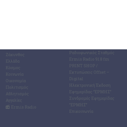
ΚΑΤΗΓΟΡΊΕΣ
ΣΧΕΤΙΚΆ ΜΕ ΕΜΆΣ
ΕΙΔΉΣΕΩΝ
Η Εφημερίδα ΕΡΜΗΣ
Ραδιοφωνικός Σταθμός
Ζάκυνθος
Ermis Radio 91.8 fm
Ελλάδα
PRINT SHOP /
Κόσμος
Εκτυπώσεις Offset –
Κοινωνία
Digital
Οικονομία
Ηλεκτρονική Έκδοση
Πολιτισμός
Εφημερίδας “ΕΡΜΗΣ”
Αθλητισμός
Συνδρομές Εφημερίδας
Αγγελίες
“ΕΡΜΗΣ”
Ermis Radio
Επικοινωνία