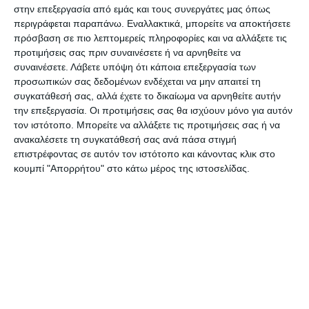
στην επεξεργασία από εμάς και τους συνεργάτες μας όπως
μια ακόμη ήττα στη Λέσβο από την Καλλονή (1-2),
περιγράφεται παραπάνω. Εναλλακτικά, μπορείτε να αποκτήσετε
για να σπάσει το «ρόδι» την επόμενη σαιζόν στο
πρόσβαση σε πιο λεπτομερείς πληροφορίες και να αλλάξετε τις
Ρουφ με την σπουδαία νίκη με 2-1, που ήταν και η
προτιμήσεις σας πριν συναινέσετε ή να αρνηθείτε να
συναινέσετε.
Λάβετε υπόψη ότι κάποια επεξεργασία των
μοναδική σε πρεμιέρα. Πέρυσι το βαρύ 1-5 από
προσωπικών σας δεδομένων ενδέχεται να μην απαιτεί τη
τον Αιγινιακό, ήταν και η πιο βαριά ήττα της
συγκατάθεσή σας, αλλά έχετε το δικαίωμα να αρνηθείτε αυτήν
ομάδας επί Στέλιου Γούναρη. Άραγε φέτος και
την επεξεργασία. Οι προτιμήσεις σας θα ισχύουν μόνο για αυτόν
τον ιστότοπο. Μπορείτε να αλλάξετε τις προτιμήσεις σας ή να
στην πρώτη παρουσία των νεοφώτιστων στα
ανακαλέσετε τη συγκατάθεσή σας ανά πάσα στιγμή
επαγγελματικά «σαλόνια», που θα κάτσει η
επιστρέφοντας σε αυτόν τον ιστότοπο και κάνοντας κλικ στο
«μπίλια»; Η ανακοίνωση της ΕΠΑΕ για την
κουμπί "Απορρήτου" στο κάτω μέρος της ιστοσελίδας.
σημερινή κλήρωση αναφέρει: «Η κλήρωση του
Πρωταθλήματος FOOTBALL LEAGUE ΟΠΑΠ
αγωνιστικής περιόδου 2013-2014, θα
πραγματοποιηθεί Πέμπτη 05-09-2013 και ώρα
12:00 στα γραφεία της Ένωσης.»……