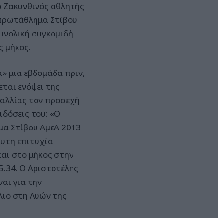
ο Ζακυνθινός αθλητής
 πρωτάθλημα Στίβου
υνολική συγκομιδή
ς μήκος.
» μια εβδομάδα πριν,
εται ενόψει της
αλλίας τον προσεχή
ιδόσεις του: «Ο
α Στίβου ΑμεΑ 2013
λυτη επιτυχία
αι στο μήκος στην
 5.34. Ο Αριστοτέλης
ναι για την
λιο στη Λυών της