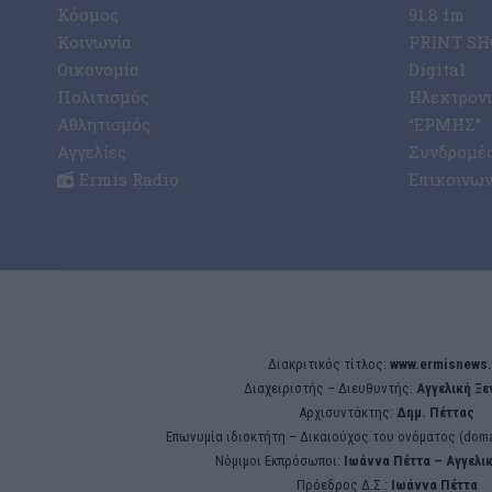
Κόσμος
91.8 fm
Κοινωνία
PRINT SHO
Οικονομία
Digital
Πολιτισμός
Ηλεκτρον
Αθλητισμός
“ΕΡΜΗΣ”
Αγγελίες
Συνδρομέ
Ermis Radio
Επικοινων
Διακριτικός τίτλος:
www.ermisnews.
Διαχειριστής – Διευθυντής:
Αγγελική Ξ
Αρχισυντάκτης:
Δημ. Πέττας
Επωνυμία ιδιοκτήτη – Δικαιούχος του ονόματος (doma
Νόμιμοι Εκπρόσωποι:
Iωάννα Πέττα – Αγγελι
Πρόεδρος Δ.Σ.:
Iωάννα Πέττα