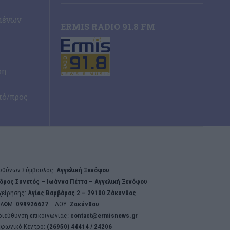
μένων
ERMIS RADIO 91.8 FM
ρη
πό/προς
υθύνων Σύμβουλος:
Αγγελική Ξενόφου
δρος Συνετός – Iωάννα Πέττα – Αγγελική Ξενόφου
χείρησης:
Aγίας Βαρβάρας 2 – 29100 Ζάκυνθος
ΑΦΜ:
099926627
– ΔΟΥ:
Ζακύνθου
διεύθυνση επικοινωνίας:
contact@ermisnews.gr
εφωνικό Κέντρο:
(26950) 44414 / 24206