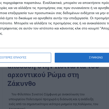
ς περιγράφεται παραπάνω. Εναλλακτικά, μπορείτε να αποκτήσετε πρό
ίες και να αλλάξετε τις προτιμήσεις σας πριν συναινέσετε ή να αρνηθεί
ποια επεξεργασία των προσωπικών σας δεδομένων ενδέχεται να μην απ
λά έχετε το δικαίωμα να αρνηθείτε αυτήν την επεξεργασία. Οι προτιμήσ
ιστότοπο. Μπορείτε να αλλάξετε τις προτιμήσεις σας ή να ανακαλέσετε
στρέφοντας σε αυτόν τον ιστότοπο και κάνοντας κλικ στο κουμπί "Απ
ς.
ΕΛΛΆΔΑ
ΖΆΚΥΝΘΟΣ
ΠΟΛΙΤΙΣΜΌΣ
Έκκληση 1300
προσωπικοτήτων για την
ΣΣΟΤΕΡΕΣ ΕΠΙΛΟΓΕΣ
ΣΥΜΦΩΝΩ
απόδοση στην Κοινωνία του
αρχοντικού Ρώμα στη
Ζάκυνθο
Του Φίλιππου Συνετού Σύμφωνα με ανακοίνωση του
υπουργείου Πολιτισμού προχωρά η διάσωση και η ανάδειξη
ενός από τα σημαντικότερα νεότερα μνημεία της Καλύμνου, του
Αρχοντικού
…