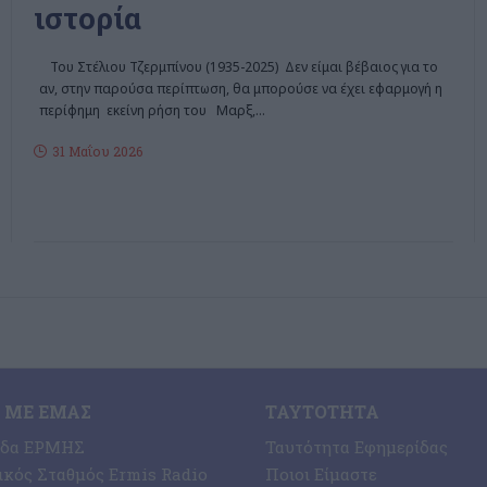
ιστορία
Του Στέλιου Τζερμπίνου (1935-2025) Δεν είμαι βέβαιος για το
αν, στην παρούσα περίπτωση, θα μπορούσε να έχει εφαρμογή η
περίφημη εκείνη ρήση του Μαρξ,
…
31 Μαΐου 2026
 ΜΕ ΕΜΆΣ
ΤΑΥΤΌΤΗΤΑ
ίδα ΕΡΜΗΣ
Ταυτότητα Εφημερίδας
κός Σταθμός Ermis Radio
Ποιοι Είμαστε