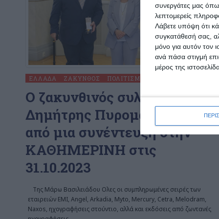
συνεργάτες μας όπω
λεπτομερείς πληροφορ
Λάβετε υπόψη ότι κά
συγκατάθεσή σας, αλ
μόνο για αυτόν τον 
ανά πάσα στιγμή επι
μέρος της ιστοσελίδα
ΕΛΛΆΔΑ
ΖΆΚΥΝΘΟΣ
ΠΟΛΙΤΙΣΜΌΣ
O ζακυνθινός συλλέκτης
Δημήτρης Πυρομάλλης μέσα
ΠΕΡΙ
από μια συνέντευξη στην
ΚΑΘΗΜΕΡΙΝΗ στις
31.10.2023
Της Μάρω Βασιλειάδου Ολες οι συμπληρωμένες σειρές των
εταιρειών EMI, Angel, Arkadia, Myto, Mercury, Cetra, Melodram,
Naxos, ηχογραφήσεις στούντιο, αλλά και εκδόσεις από ζωντανές
ηχογραφήσεις
…