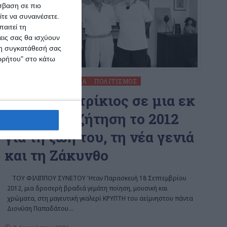
σβαση σε πιο
τε να συναινέσετε.
αιτεί τη
εις σας θα ισχύουν
 τη συγκατάθεσή σας
ορρήτου" στο κάτω
ΖΆΚΥΝΘΟΣ
ΚΟΙΝΩΝΊΑ
ΠΟΛΙΤΙΣΜΌΣ
Ο Τίτος Πατρίκιος σε μια εκ
βαθέων συζήτηση το 2012
για τη ζωή του, τη νέα γενιά
και τη Ζάκυνθο
ΤΟΥ ΦΙΛΙΠΠΟΥ ΣΥΝΕΤΟΥ 'Ηταν Παρασκευή 18 Σεπτεμβρίου
2012, μια δροσερή βραδιά γεμάτη ποίηση, μουσική και
χρώματα, στη μαγευτική γκαλερί ΚΡΥΠΤΗ του αείμνηστου πάντα
Διονύση Παπαδάτου
…