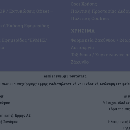
Όροι Χρήσης
P / Εκτυπώσεις Offset –
Πολιτική Προστασίας Δεδο
Πολιτική Cookies
ική Έκδοση Εφημερίδας
ΧΡΉΣΙΜΑ
ς Εφημερίδας “ΕΡΜΗΣ”
Φαρμακεία Ζακύνθου / 24ω
ία
Λειτουργία
Ταξιδεύω / Συγκοινωνίες α
Ζάκυνθο
ermisnews.gr | Ταυτότητα
Eπωνυμία επιχείρησης:
Ερμής Ραδιοτηλεοπτική και Εκδοτική Ανώνυμη Εταιρεία
gr
Διε
ενόφου
Μέτοχοι:
Αλέξαν
Έδρα της επι
in name):
Ερμής ΑΕ
κή Ξενόφου
Ηλεκτρονική 
Tηλ