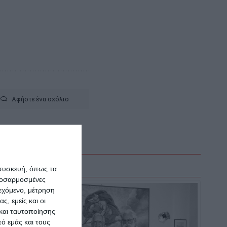
Αφήστε ένα σχόλιο
 συσκευή, όπως τα
προσαρμοσμένες
ιεχόμενο, μέτρηση
ς, εμείς και οι
και ταυτοποίησης
ό εμάς και τους