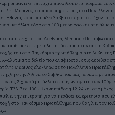
κόμη σημαντική επιτυχία πρόσθεσε στο παλμαρέ του, 
οτέλης Μαρίνος, ο οποίος πήρε μέρος στο Πανελλήνιο
της Αθήνας το περασμένο Σαββατοκύριακο… έχοντας σ
ρυσά μετάλλια τόσο στα 100 μέτρα όσο και στο άλμα ει
υτά σε συνέχεια του Διεθνούς Meeting «Παπαφλέσσεια
που αποδεικνύει την καλή κατάσταση στην οποία βρίσκ
τοχής του στο Παγκόσμιο πρωτάθλημα στη Λυών της Γ
. Αναλυτικά το δελτίο που αναφέρεται στις ακριβείς επ
οτέλης Μαρίνος ολοκλήρωσε το Πανελλήνιο Πρωτάθλημ
ιεξήχθη στην Αθήνα το Σαβ/κο που μας πέρασε, με από
τώντας 2 χρυσά μετάλλια στα αγωνίσματα των 100μ. κ
ρία Τ38. Στα 100μ. έκανε επίδοση 12.24 και στο μήκος
ιμένει την επιτροπή για να περάσει τα κριτήρια που εί
τοχή στο Παγκόσμιο Πρωτάθλημα που θα γίνει τον Ιού
ς.»