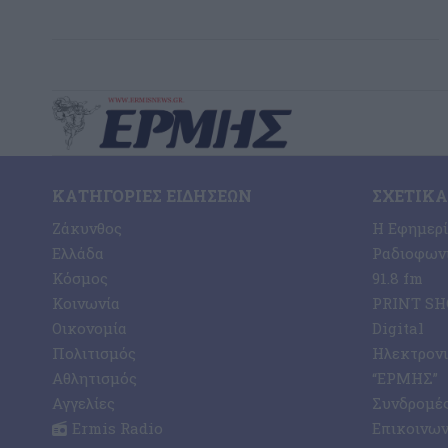
ΚΑΤΗΓΟΡΊΕΣ ΕΙΔΉΣΕΩΝ
ΣΧΕΤΙΚΆ
Ζάκυνθος
Η Εφημερ
Ελλάδα
Ραδιοφωνι
Κόσμος
91.8 fm
Κοινωνία
PRINT SHO
Οικονομία
Digital
Πολιτισμός
Ηλεκτρον
Αθλητισμός
“ΕΡΜΗΣ”
Αγγελίες
Συνδρομέ
Ermis Radio
Επικοινων