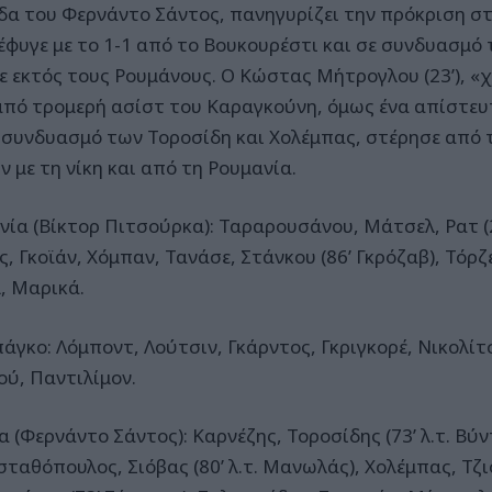
δα του Φερνάντο Σάντος, πανηγυρίζει την πρόκριση στ
έφυγε με το 1-1 από το Βουκουρέστι και σε συνδυασμό 
ε εκτός τους Ρουμάνους. Ο Κώστας Μήτρογλου (23’), «χ
από τρομερή ασίστ του Καραγκούνη, όμως ένα απίστευτ
συνδυασμό των Τοροσίδη και Χολέμπας, στέρησε από τ
 με τη νίκη και από τη Ρουμανία.
νία (Βίκτορ Πιτσούρκα): Ταραρουσάνου, Μάτσελ, Ρατ (2
ς, Γκοϊάν, Χόμπαν, Τανάσε, Στάνκου (86’ Γκρόζαβ), Τόρζε
, Μαρικά.
πάγκο: Λόμποντ, Λούτσιν, Γκάρντος, Γκριγκορέ, Νικολίτ
ού, Παντιλίμον.
 (Φερνάντο Σάντος): Καρνέζης, Τοροσίδης (73’ λ.τ. Βύν
ταθόπουλος, Σιόβας (80’ λ.τ. Μανωλάς), Χολέμπας, Τζι