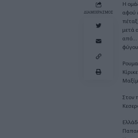
Η ομά
αφού 
ΔΙΑΜΟΙΡΑΣΜΟΣ
πέταξ
μετά 
από… 
φύγουν
Ρουμα
Κίρικε
Μαξίμ
Στον 
Κεσερ
Ελλάδα
Παπασ