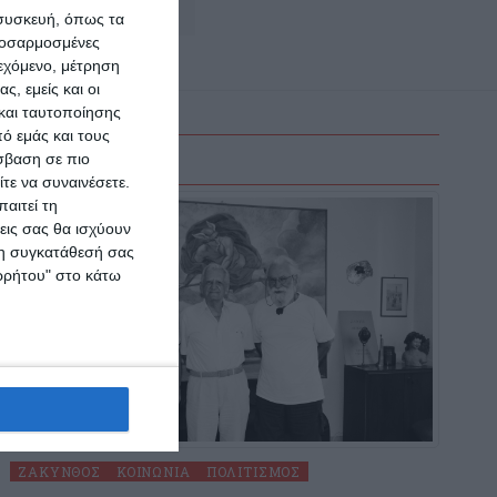
Αφήστε ένα σχόλιο
 συσκευή, όπως τα
προσαρμοσμένες
ιεχόμενο, μέτρηση
ς, εμείς και οι
και ταυτοποίησης
ό εμάς και τους
σβαση σε πιο
τε να συναινέσετε.
αιτεί τη
εις σας θα ισχύουν
 τη συγκατάθεσή σας
ορρήτου" στο κάτω
ΖΆΚΥΝΘΟΣ
ΚΟΙΝΩΝΊΑ
ΠΟΛΙΤΙΣΜΌΣ