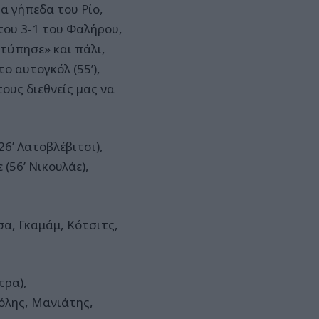
α γήπεδα του Ρίο,
του 3-1 του Φαλήρου,
τύπησε» και πάλι,
ο αυτογκόλ (55’),
ους διεθνείς μας να
6’ Λατοβλέβιτσι),
 (56’ Νικουλάε),
σα, Γκαμάμ, Κότσιτς,
τρα),
όλης, Μανιάτης,