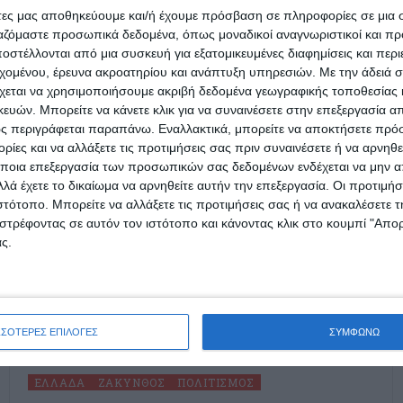
άτες μας αποθηκεύουμε και/ή έχουμε πρόσβαση σε πληροφορίες σε μια
ργαζόμαστε προσωπικά δεδομένα, όπως μοναδικοί αναγνωριστικοί και 
στέλλονται από μια συσκευή για εξατομικευμένες διαφημίσεις και περ
εχομένου, έρευνα ακροατηρίου και ανάπτυξη υπηρεσιών.
Με την άδειά σα
χεται να χρησιμοποιήσουμε ακριβή δεδομένα γεωγραφικής τοποθεσίας 
ών. Μπορείτε να κάνετε κλικ για να συναινέσετε στην επεξεργασία απ
ς περιγράφεται παραπάνω. Εναλλακτικά, μπορείτε να αποκτήσετε πρό
ίες και να αλλάξετε τις προτιμήσεις σας πριν συναινέσετε ή να αρνηθεί
ποια επεξεργασία των προσωπικών σας δεδομένων ενδέχεται να μην απ
λά έχετε το δικαίωμα να αρνηθείτε αυτήν την επεξεργασία. Οι προτιμήσ
ιστότοπο. Μπορείτε να αλλάξετε τις προτιμήσεις σας ή να ανακαλέσετε
στρέφοντας σε αυτόν τον ιστότοπο και κάνοντας κλικ στο κουμπί "Απ
ς.
ΣΣΟΤΕΡΕΣ ΕΠΙΛΟΓΕΣ
ΣΥΜΦΩΝΩ
ΕΛΛΆΔΑ
ΖΆΚΥΝΘΟΣ
ΠΟΛΙΤΙΣΜΌΣ