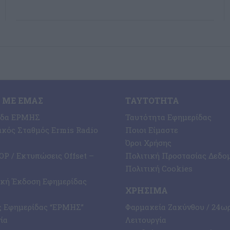
 ΜΕ ΕΜΆΣ
ΤΑΥΤΌΤΗΤΑ
ίδα ΕΡΜΗΣ
Ταυτότητα Εφημερίδας
κός Σταθμός Ermis Radio
Ποιοι Είμαστε
Όροι Χρήσης
P / Εκτυπώσεις Offset –
Πολιτική Προστασίας Δεδο
Πολιτική Cookies
ική Έκδοση Εφημερίδας
ΧΡΉΣΙΜΑ
ς Εφημερίδας “ΕΡΜΗΣ”
Φαρμακεία Ζακύνθου / 24ω
ία
Λειτουργία