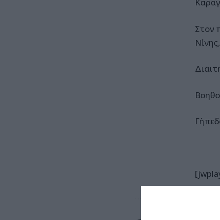
Καραγ
Στον 
Νίνης
Διαιτ
Βοηθο
Γήπεδ
[jwpla