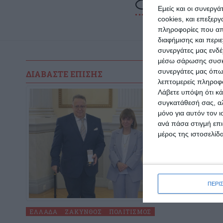
Εμείς και οι συνεργ
cookies, και επεξε
πληροφορίες που απο
διαφήμισης και περι
συνεργάτες μας ενδέ
μέσω σάρωσης συσκευ
συνεργάτες μας όπω
ΔΙΑΒΆΣΤΕ ΕΠΊΣΗΣ
λεπτομερείς πληροφορ
Λάβετε υπόψη ότι κά
συγκατάθεσή σας, αλ
μόνο για αυτόν τον 
ανά πάσα στιγμή επι
μέρος της ιστοσελίδα
ΠΕΡΙ
ΕΛΛΆΔΑ
ΖΆΚΥΝΘΟΣ
ΠΟΛΙΤΙΣΜΌΣ