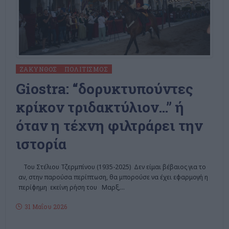
ΖΆΚΥΝΘΟΣ
ΠΟΛΙΤΙΣΜΌΣ
Giostra: “δορυκτυπούντες
κρίκον τριδακτύλιον…” ή
όταν η τέχνη φιλτράρει την
ιστορία
Του Στέλιου Τζερμπίνου (1935-2025) Δεν είμαι βέβαιος για το
αν, στην παρούσα περίπτωση, θα μπορούσε να έχει εφαρμογή η
περίφημη εκείνη ρήση του Μαρξ,
…
31 Μαΐου 2026