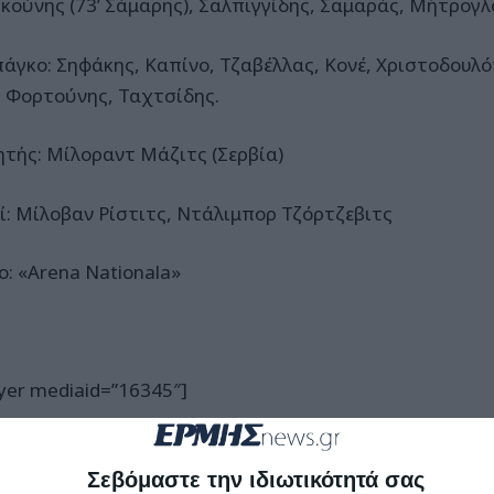
κούνης (73’ Σάμαρης), Σαλπιγγίδης, Σαμαράς, Μήτρογλ
πάγκο: Σηφάκης, Καπίνο, Τζαβέλλας, Κονέ, Χριστοδουλό
, Φορτούνης, Ταχτσίδης.
ητής: Μίλοραντ Μάζιτς (Σερβία)
ί: Μίλοβαν Ρίστιτς, Ντάλιμπορ Τζόρτζεβιτς
ο: «Arena Nationala»
yer mediaid=”16345″]
Σεβόμαστε την ιδιωτικότητά σας