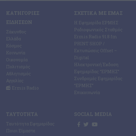
ΚΑΤΗΓΟΡΊΕΣ
ΣΧΕΤΙΚΆ ΜΕ ΕΜΆΣ
ΕΙΔΉΣΕΩΝ
Η Εφημερίδα ΕΡΜΗΣ
Ραδιοφωνικός Σταθμός
Ζάκυνθος
Ermis Radio 91.8 fm
Ελλάδα
PRINT SHOP /
Κόσμος
Εκτυπώσεις Offset –
Κοινωνία
Digital
Οικονομία
Ηλεκτρονική Έκδοση
Πολιτισμός
Εφημερίδας “ΕΡΜΗΣ”
Αθλητισμός
Συνδρομές Εφημερίδας
Αγγελίες
“ΕΡΜΗΣ”
Ermis Radio
Επικοινωνία
ΤΑΥΤΌΤΗΤΑ
SOCIAL MEDIA
Ταυτότητα Εφημερίδας
Ποιοι Είμαστε