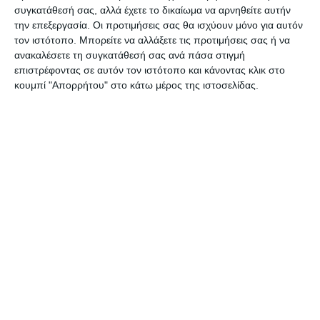
Βλασόπουλος, Κάσσος, Περπερίδης,
συγκατάθεσή σας, αλλά έχετε το δικαίωμα να αρνηθείτε αυτήν
Διαμαντόπουλος.
την επεξεργασία. Οι προτιμήσεις σας θα ισχύουν μόνο για αυτόν
τον ιστότοπο. Μπορείτε να αλλάξετε τις προτιμήσεις σας ή να
ανακαλέσετε τη συγκατάθεσή σας ανά πάσα στιγμή
επιστρέφοντας σε αυτόν τον ιστότοπο και κάνοντας κλικ στο
κουμπί "Απορρήτου" στο κάτω μέρος της ιστοσελίδας.
Νίκη Βόλου (Παναγιώτης
Τζαναβάρας): Αποστολίδης, Μπακάλης,
Ρεπετσάς, Σοϊλέδης, Τζιώρας, Ζουλιώτης, Γέσιτς,
Ακασού (46′ Σεϋμάντ), Γιώτας, Ισαάκ Χόβε (85′
Μανουσάκης), Ανιέτε (81′ Γκότοβος).
Τύρναβος – Βατανιακός 3-0