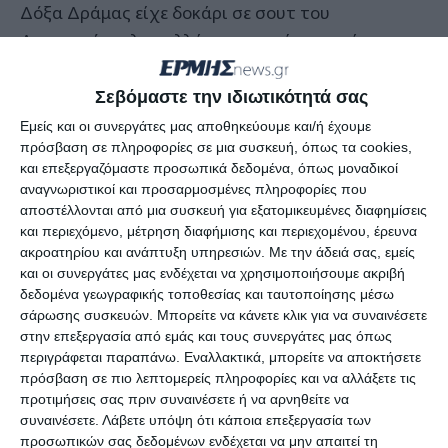
Δόξα Δράμας είχε δοκάρι σε σουτ του
Διαμαντόπουλου αλλά στην συνέχεια κράτησαν
εύκολα το προβάδισμα, χωρίς να κινδυνεύσουν.
Το δεύτερο τέρμα των φιλοξενούμενων, ήρθε στο
Σεβόμαστε την ιδιωτικότητά σας
50′ με δημιουργό ξανά τον Ισαάκ, ο οποίος με
Εμείς και οι συνεργάτες μας αποθηκεύουμε και/ή έχουμε
πρόσβαση σε πληροφορίες σε μια συσκευή, όπως τα cookies,
εντυπωσιακή προσπάθεια, έδωσε έτοιμο γκολ
και επεξεργαζόμαστε προσωπικά δεδομένα, όπως μοναδικοί
στον Ανιέτε που έγραψε το 2-0.
αναγνωριστικοί και προσαρμοσμένες πληροφορίες που
αποστέλλονται από μια συσκευή για εξατομικευμένες διαφημίσεις
και περιεχόμενο, μέτρηση διαφήμισης και περιεχομένου, έρευνα
ακροατηρίου και ανάπτυξη υπηρεσιών.
Με την άδειά σας, εμείς
και οι συνεργάτες μας ενδέχεται να χρησιμοποιήσουμε ακριβή
Συνθέσεις
δεδομένα γεωγραφικής τοποθεσίας και ταυτοποίησης μέσω
σάρωσης συσκευών. Μπορείτε να κάνετε κλικ για να συναινέσετε
στην επεξεργασία από εμάς και τους συνεργάτες μας όπως
Δόξα Δράμας (Κώστας Βασιλακάκης): Δαύκος,
περιγράφεται παραπάνω. Εναλλακτικά, μπορείτε να αποκτήσετε
Στεργιανός, Θεοδωρέλης (64′ Μουδούρογλου),
πρόσβαση σε πιο λεπτομερείς πληροφορίες και να αλλάξετε τις
Μιλένκοβιτς, Μπουτζίκος, Ρούτσης (46′
προτιμήσεις σας πριν συναινέσετε ή να αρνηθείτε να
συναινέσετε.
Λάβετε υπόψη ότι κάποια επεξεργασία των
Αμανατίδης), Λιαπάκης (76′ Μπέκας),
προσωπικών σας δεδομένων ενδέχεται να μην απαιτεί τη