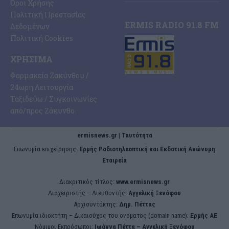
Όροι Χρήσης
Πολιτική Προστασίας
ERMIS RADIO 91.8 FM
Δεδομένων
Πολιτική Cookies
ΧΡΉΣΙΜΑ
Φαρμακεία Ζακύνθου /
24ωρη Λειτουργία
Ταξιδεύω / Συγκοινωνίες
από/προς Ζάκυνθο
ermisnews.gr | Ταυτότητα
Eπωνυμία επιχείρησης:
Ερμής Ραδιοτηλεοπτική και Εκδοτική Ανώνυμη
Εταιρεία
Διακριτικός τίτλος:
www.ermisnews.gr
Διαχειριστής – Διευθυντής:
Αγγελική Ξενόφου
Αρχισυντάκτης:
Δημ. Πέττας
Επωνυμία ιδιοκτήτη – Δικαιούχος του ονόματος (domain name):
Ερμής ΑΕ
Νόμιμοι Εκπρόσωποι:
Iωάννα Πέττα – Αγγελική Ξενόφου