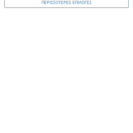
ηχογραφήσεις
…
ΠΕΡΙΣΣΟΤΕΡΕΣ ΕΠΙΛΟΓΕΣ
3 Αυγούστου 2026
ΕΛΛΆΔΑ
ΖΆΚΥΝΘΟΣ
ΠΟΛΙΤΙΣΜΌΣ
Έκκληση 1300
προσωπικοτήτων για την
απόδοση στην Κοινωνία του