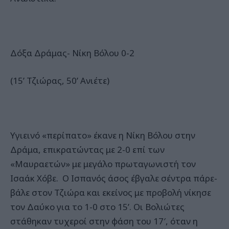
Δόξα Δράμας- Νίκη Βόλου 0-2
(15’ Τζιώρας, 50’ Ανιέτε)
Υγιεινό «περίπατο» έκανε η Νίκη Βόλου στην
Δράμα, επικρατώντας με 2-0 επί των
«Μαυραετών» με μεγάλο πρωταγωνιστή τον
Ισαάκ Χόβε. Ο Ισπανός άσος έβγαλε σέντρα πάρε-
βάλε στον Τζιώρα και εκείνος με προβολή νίκησε
τον Δαύκο για το 1-0 στο 15’. Οι Βολιώτες
στάθηκαν τυχεροί στην φάση του 17′, όταν η