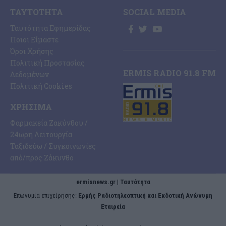
ΤΑΥΤΌΤΗΤΑ
SOCIAL MEDIA
Ταυτότητα Εφημερίδας
Ποιοι Είμαστε
Όροι Χρήσης
Πολιτική Προστασίας
ERMIS RADIO 91.8 FM
Δεδομένων
Πολιτική Cookies
ΧΡΉΣΙΜΑ
Φαρμακεία Ζακύνθου /
24ωρη Λειτουργία
Ταξιδεύω / Συγκοινωνίες
από/προς Ζάκυνθο
ermisnews.gr | Ταυτότητα
Eπωνυμία επιχείρησης:
Ερμής Ραδιοτηλεοπτική και Εκδοτική Ανώνυμη
Εταιρεία