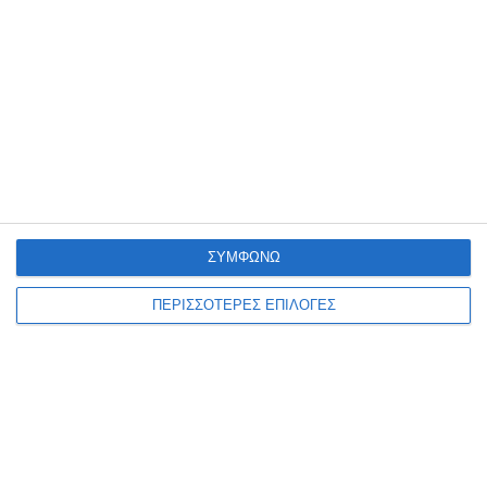
Της Μάρω Βασιλειάδου Ολες οι συμπληρωμένες σειρές των
εταιρειών EMI, Angel, Arkadia, Myto, Mercury, Cetra, Melodram,
Naxos, ηχογραφήσεις στούντιο, αλλά και εκδόσεις από ζωντανές
ηχογραφήσεις
…
3 Αυγούστου 2026
ΣΥΜΦΩΝΩ
ΠΕΡΙΣΣΟΤΕΡΕΣ ΕΠΙΛΟΓΕΣ
ΕΛΛΆΔΑ
ΖΆΚΥΝΘΟΣ
ΠΟΛΙΤΙΣΜΌΣ