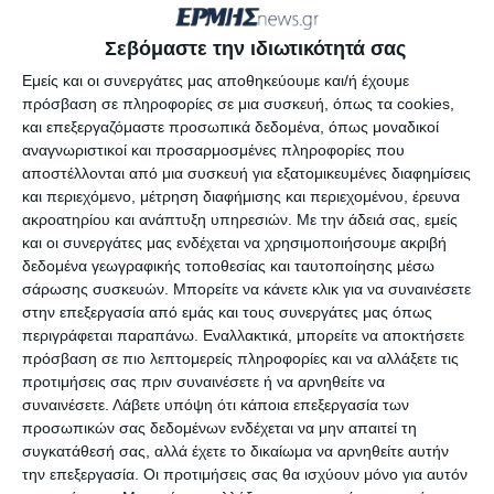
Αυτό που απομένει πλέον, είναι η οριστική
Σεβόμαστε την ιδιωτικότητά σας
επικύρωση της βαθμολογίας και η τελική μορφή
Εμείς και οι συνεργάτες μας αποθηκεύουμε και/ή έχουμε
του καινούργιου πρωταθλήματος. Σε περίπτωση
πρόσβαση σε πληροφορίες σε μια συσκευή, όπως τα cookies,
δηλαδή που διατηρηθούν οι δύο όμιλοι των 14
και επεξεργαζόμαστε προσωπικά δεδομένα, όπως μοναδικοί
ομάδων, που προβλέπει το αρχικό σχέδιο και
αναγνωριστικοί και προσαρμοσμένες πληροφορίες που
αποστέλλονται από μια συσκευή για εξατομικευμένες διαφημίσεις
δεδομένων των προβλημάτων που υπάρχουν με
και περιεχόμενο, μέτρηση διαφήμισης και περιεχομένου, έρευνα
την ΑΕΚ (που έπεσε οικειοθελώς στη Γ’ εθνική) τον
ακροατηρίου και ανάπτυξη υπηρεσιών.
Με την άδειά σας, εμείς
Α.Ο Κέρκυρας (που συγχωνεύεται με την
και οι συνεργάτες μας ενδέχεται να χρησιμοποιήσουμε ακριβή
δεδομένα γεωγραφικής τοποθεσίας και ταυτοποίησης μέσω
Κασσιόπη) αλλά και την Α.Ε Λάρισας (που δείχνει
σάρωσης συσκευών. Μπορείτε να κάνετε κλικ για να συναινέσετε
ότι βρίσκεται σε δεινή οικονομικά θέση), η βαριά
στην επεξεργασία από εμάς και τους συνεργάτες μας όπως
«πόρτα» της ανόδου είναι πολύ πιθανό να ανοίξει
περιγράφεται παραπάνω. Εναλλακτικά, μπορείτε να αποκτήσετε
πρόσβαση σε πιο λεπτομερείς πληροφορίες και να αλλάξετε τις
για τη Ζακυνθινή ομάδα. Μέσα στις επόμενες
προτιμήσεις σας πριν συναινέσετε ή να αρνηθείτε να
ημέρες, θα γίνουν γνωστές οι προθέσεις της
συναινέσετε.
Λάβετε υπόψη ότι κάποια επεξεργασία των
Μικρής Λίγκας, αλλά μια σημαντική «μάχη» στο
προσωπικών σας δεδομένων ενδέχεται να μην απαιτεί τη
συγκατάθεσή σας, αλλά έχετε το δικαίωμα να αρνηθείτε αυτήν
όλο εγχείρημα έχει ήδη κερδηθεί!
την επεξεργασία. Οι προτιμήσεις σας θα ισχύουν μόνο για αυτόν