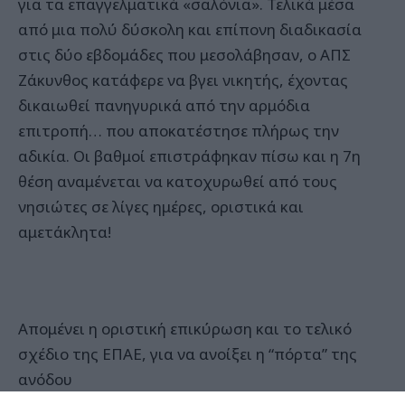
για τα επαγγελματικά «σαλόνια». Τελικά μέσα
από μια πολύ δύσκολη και επίπονη διαδικασία
στις δύο εβδομάδες που μεσολάβησαν, ο ΑΠΣ
Ζάκυνθος κατάφερε να βγει νικητής, έχοντας
δικαιωθεί πανηγυρικά από την αρμόδια
επιτροπή… που αποκατέστησε πλήρως την
αδικία. Οι βαθμοί επιστράφηκαν πίσω και η 7η
θέση αναμένεται να κατοχυρωθεί από τους
νησιώτες σε λίγες ημέρες, οριστικά και
αμετάκλητα!
Απομένει η οριστική επικύρωση και το τελικό
σχέδιο της ΕΠΑΕ, για να ανοίξει η “πόρτα” της
ανόδου