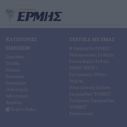
ΚΑΤΗΓΟΡΊΕΣ
ΣΧΕΤΙΚΆ ΜΕ ΕΜΆΣ
ΕΙΔΉΣΕΩΝ
Η Εφημερίδα ΕΡΜΗΣ
Ραδιοφωνικός Σταθμός
Ζάκυνθος
Ermis Radio 91.8 fm
Ελλάδα
PRINT SHOP /
Κόσμος
Εκτυπώσεις Offset –
Κοινωνία
Digital
Οικονομία
Ηλεκτρονική Έκδοση
Πολιτισμός
Εφημερίδας “ΕΡΜΗΣ”
Αθλητισμός
Συνδρομές Εφημερίδας
Αγγελίες
“ΕΡΜΗΣ”
Ermis Radio
Επικοινωνία