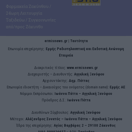
Φαρμακεία Ζακύνθου /
24ωρη Λειτουργία
Ταξιδεύω / Συγκοινωνίες
από/προς Ζάκυνθο
ermisnews.gr | Ταυτότητα
Eπωνυμία επιχείρησης:
Ερμής Ραδιοτηλεοπτική και Εκδοτική Ανώνυμη
Εταιρεία
Διακριτικός τίτλος:
www.ermisnews.gr
Διαχειριστής – Διευθυντής:
Αγγελική Ξενόφου
Αρχισυντάκτης:
Δημ. Πέττας
Επωνυμία ιδιοκτήτη – Δικαιούχος του ονόματος (domain name):
Ερμής ΑΕ
Νόμιμοι Εκπρόσωποι:
Iωάννα Πέττα – Αγγελική Ξενόφου
Πρόεδρος Δ.Σ.:
Iωάννα Πέττα
Διευθύνων Σύμβουλος:
Αγγελική Ξενόφου
Μέτοχοι:
Αλέξανδρος Συνετός – Iωάννα Πέττα – Αγγελική Ξενόφου
Έδρα της επιχείρησης:
Aγίας Βαρβάρας 2 – 29100 Ζάκυνθος
ΑΦΜ:
099926627
– ΔΟΥ:
Ζακύνθου