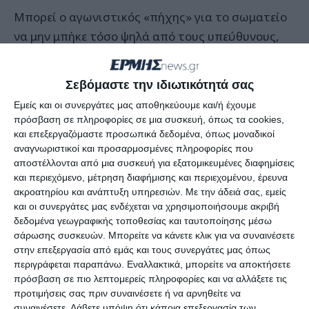
Μπορεί ο αγωνιστικός «πήχης» για το σωματείο
να μην μπήκε τόσο ψηλά από τους υπεύθυνους,
όμως η παρουσία των νεαρών αθλητών του
Διονύση Μαρίνου ξεπέρασε κάθε προσδοκία και η
Σεβόμαστε την ιδιωτικότητά σας
αποστολή γύρισε χθες το απόγευμα στο νησί μας,
Εμείς και οι συνεργάτες μας αποθηκεύουμε και/ή έχουμε
όντας «φορτωμένη» με μετάλλια και διακρίσεις.
πρόσβαση σε πληροφορίες σε μια συσκευή, όπως τα cookies,
Ακόμη το σωματείο κατέκτησε πολλά αργυρά
και επεξεργαζόμαστε προσωπικά δεδομένα, όπως μοναδικοί
αναγνωριστικοί και προσαρμοσμένες πληροφορίες που
αλλά και χάλκινα μετάλλια, έχοντας πάρει 17
αποστέλλονται από μια συσκευή για εξατομικευμένες διαφημίσεις
δεύτερες και 4 τρίτες θέσεις. Μέσα στις επόμενες
και περιεχόμενο, μέτρηση διαφήμισης και περιεχομένου, έρευνα
ημέρες θα υπάρξει αναλυτικό δελτίο τύπου με τις
ακροατηρίου και ανάπτυξη υπηρεσιών.
Με την άδειά σας, εμείς
και οι συνεργάτες μας ενδέχεται να χρησιμοποιήσουμε ακριβή
επιτυχίες όλων των αθλητών του Συλλόγου, στην
δεδομένα γεωγραφικής τοποθεσίας και ταυτοποίησης μέσω
σημαντική αυτή διοργάνωση.
σάρωσης συσκευών. Μπορείτε να κάνετε κλικ για να συναινέσετε
στην επεξεργασία από εμάς και τους συνεργάτες μας όπως
περιγράφεται παραπάνω. Εναλλακτικά, μπορείτε να αποκτήσετε
πρόσβαση σε πιο λεπτομερείς πληροφορίες και να αλλάξετε τις
προτιμήσεις σας πριν συναινέσετε ή να αρνηθείτε να
συναινέσετε.
Λάβετε υπόψη ότι κάποια επεξεργασία των