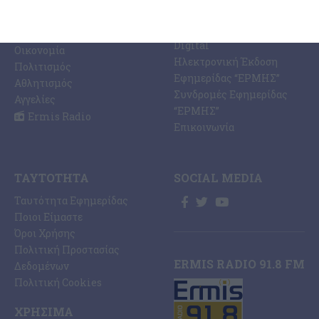
Ελλάδα
PRINT SHOP /
Κόσμος
Εκτυπώσεις Offset –
Κοινωνία
Digital
Οικονομία
Ηλεκτρονική Έκδοση
Πολιτισμός
Εφημερίδας “ΕΡΜΗΣ”
Αθλητισμός
Συνδρομές Εφημερίδας
Αγγελίες
“ΕΡΜΗΣ”
Ermis Radio
Επικοινωνία
ΤΑΥΤΌΤΗΤΑ
SOCIAL MEDIA
Ταυτότητα Εφημερίδας
Ποιοι Είμαστε
Όροι Χρήσης
Πολιτική Προστασίας
ERMIS RADIO 91.8 FM
Δεδομένων
Πολιτική Cookies
ΧΡΉΣΙΜΑ