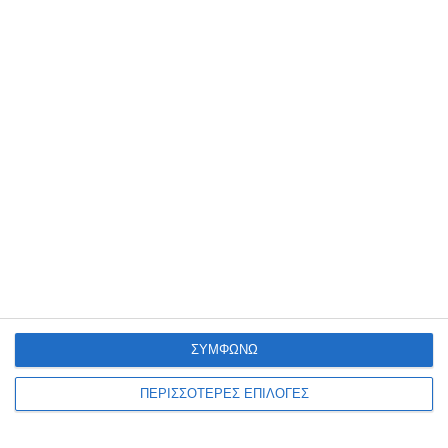
τη ζωή του, τη νέα γενιά και
τη Ζάκυνθο
ΤΟΥ ΦΙΛΙΠΠΟΥ ΣΥΝΕΤΟΥ 'Ηταν Παρασκευή 18 Σεπτεμβρίου 2012,
μια δροσερή βραδιά γεμάτη ποίηση, μουσική και χρώματα, στη
μαγευτική γκαλερί ΚΡΥΠΤΗ του αείμνηστου πάντα Διονύση
Παπαδάτου
…
2 Αυγούστου 2026
ΣΥΜΦΩΝΩ
ΠΕΡΙΣΣΟΤΕΡΕΣ ΕΠΙΛΟΓΕΣ