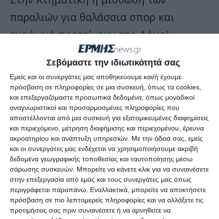
παραλιών για θαλάσσια σπορ και
αναψυχή προτείνουν στο Δήμο!
Το ξεκίνημα και οι εξελίξεις της
Σεβόμαστε την ιδιωτικότητά σας
Εμείς και οι συνεργάτες μας αποθηκεύουμε και/ή έχουμε
επόμενης ημέρας στον τουρισμό!
πρόσβαση σε πληροφορίες σε μια συσκευή, όπως τα cookies,
και επεξεργαζόμαστε προσωπικά δεδομένα, όπως μοναδικοί
αναγνωριστικοί και προσαρμοσμένες πληροφορίες που
Άναψαν τα αίματα στα δικαστήρια για
αποστέλλονται από μια συσκευή για εξατομικευμένες διαφημίσεις
την διένεξη της τ. διοίκησης του
και περιεχόμενο, μέτρηση διαφήμισης και περιεχομένου, έρευνα
ακροατηρίου και ανάπτυξη υπηρεσιών.
Με την άδειά σας, εμείς
νοσοκομείου με την ΠΟΕΔΗΝ
και οι συνεργάτες μας ενδέχεται να χρησιμοποιήσουμε ακριβή
δεδομένα γεωγραφικής τοποθεσίας και ταυτοποίησης μέσω
σάρωσης συσκευών. Μπορείτε να κάνετε κλικ για να συναινέσετε
Διαμαρτύρονται οι Γονείς των ΑΜΕΑ
στην επεξεργασία από εμάς και τους συνεργάτες μας όπως
περιγράφεται παραπάνω. Εναλλακτικά, μπορείτε να αποκτήσετε
στον ΟΔΑΖ για τη κλειστή υπηρεσία. Τι
πρόσβαση σε πιο λεπτομερείς πληροφορίες και να αλλάξετε τις
απαντά η Διοίκηση!
προτιμήσεις σας πριν συναινέσετε ή να αρνηθείτε να