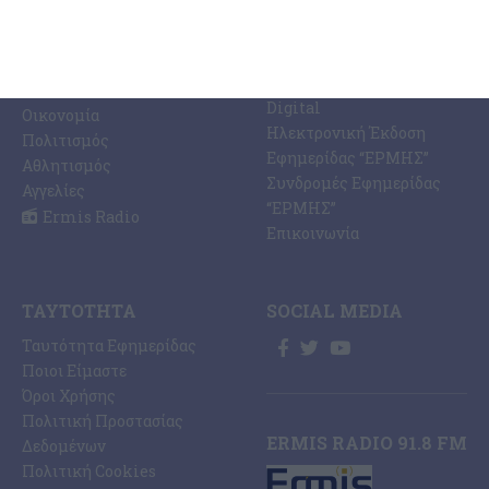
Ραδιοφωνικός Σταθμός
Ζάκυνθος
Ermis Radio 91.8 fm
Ελλάδα
PRINT SHOP /
Κόσμος
Εκτυπώσεις Offset –
Κοινωνία
Digital
Οικονομία
Ηλεκτρονική Έκδοση
Πολιτισμός
Εφημερίδας “ΕΡΜΗΣ”
Αθλητισμός
Συνδρομές Εφημερίδας
Αγγελίες
“ΕΡΜΗΣ”
Ermis Radio
Επικοινωνία
ΤΑΥΤΌΤΗΤΑ
SOCIAL MEDIA
Ταυτότητα Εφημερίδας
Ποιοι Είμαστε
Όροι Χρήσης
Πολιτική Προστασίας
ERMIS RADIO 91.8 FM
Δεδομένων
Πολιτική Cookies