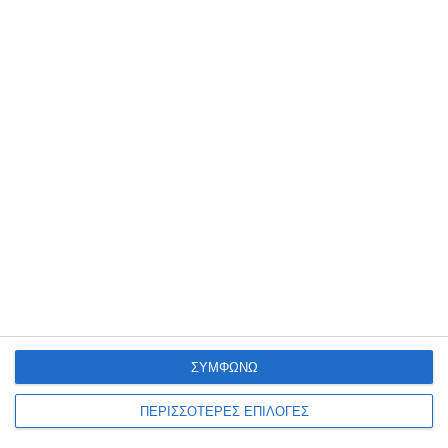
ΖΆΚΥΝΘΟΣ
Αστυνομία: τρία μόνο τα
περιστατικά βιασμού
γυναικών στη Ζάκυνθο από
την αρχή του καλοκαιριού
Το γύρο της Ελλάδας κάνουν οι χθεσινές καταγγελίες για μεγάλο
αριθμό βιασμών αλλοδαπών γυναικών με δεκάδες μέσα ενημέρωσης
να αναπαράγουν τις καταγγελίες της ΠΟΕΔΗΝ περί
…
7 Αυγούστου 2026
ΣΥΜΦΩΝΩ
ΠΕΡΙΣΣΟΤΕΡΕΣ ΕΠΙΛΟΓΕΣ