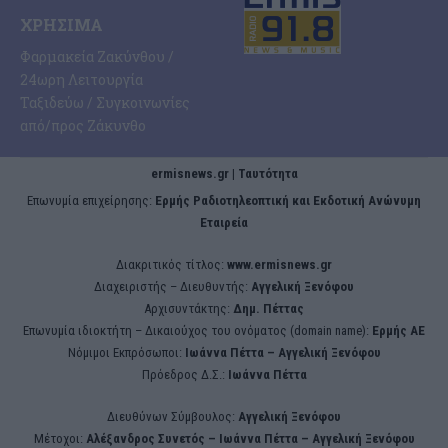
ΧΡΉΣΙΜΑ
Φαρμακεία Ζακύνθου /
24ωρη Λειτουργία
Ταξιδεύω / Συγκοινωνίες
από/προς Ζάκυνθο
ermisnews.gr | Ταυτότητα
Eπωνυμία επιχείρησης:
Ερμής Ραδιοτηλεοπτική και Εκδοτική Ανώνυμη
Εταιρεία
Διακριτικός τίτλος:
www.ermisnews.gr
Διαχειριστής – Διευθυντής:
Αγγελική Ξενόφου
Αρχισυντάκτης:
Δημ. Πέττας
Επωνυμία ιδιοκτήτη – Δικαιούχος του ονόματος (domain name):
Ερμής ΑΕ
Νόμιμοι Εκπρόσωποι:
Iωάννα Πέττα – Αγγελική Ξενόφου
Πρόεδρος Δ.Σ.:
Iωάννα Πέττα
Διευθύνων Σύμβουλος:
Αγγελική Ξενόφου
Μέτοχοι:
Αλέξανδρος Συνετός – Iωάννα Πέττα – Αγγελική Ξενόφου