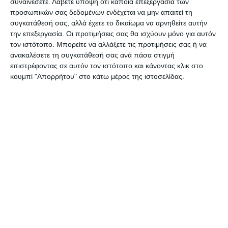
συναινέσετε.
Λάβετε υπόψη ότι κάποια επεξεργασία των
προσωπικών σας δεδομένων ενδέχεται να μην απαιτεί τη
Υπό παρακολούθηση και συνεχή
συγκατάθεσή σας, αλλά έχετε το δικαίωμα να αρνηθείτε αυτήν
την επεξεργασία. Οι προτιμήσεις σας θα ισχύουν μόνο για αυτόν
ενημέρωση για τον δάκο οι αγρότες
τον ιστότοπο. Μπορείτε να αλλάξετε τις προτιμήσεις σας ή να
ανακαλέσετε τη συγκατάθεσή σας ανά πάσα στιγμή
επιστρέφοντας σε αυτόν τον ιστότοπο και κάνοντας κλικ στο
Και πολλά άλλα θέματα στον ΕΡΜΗ της
κουμπί "Απορρήτου" στο κάτω μέρος της ιστοσελίδας.
Τετάρτης. Τη μεγάλη και αντικειμενική
εφημερίδα της Ζακύνθου
Αφήστε ένα σχόλιο
ΔΙΑΒΆΣΤΕ ΕΠΊΣΗΣ