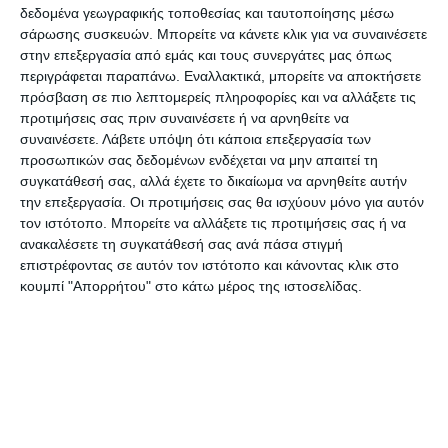
δεδομένα γεωγραφικής τοποθεσίας και ταυτοποίησης μέσω
σάρωσης συσκευών. Μπορείτε να κάνετε κλικ για να συναινέσετε
Ο αριθμός προέλευσης των επισκεπτών είναι
στην επεξεργασία από εμάς και τους συνεργάτες μας όπως
μεγάλος, αλλά υπάρχει μεγάλο οικονομικό
περιγράφεται παραπάνω. Εναλλακτικά, μπορείτε να αποκτήσετε
πρόβλημα. Επίσης υπάρχει και σοβαρό θέμα με
πρόσβαση σε πιο λεπτομερείς πληροφορίες και να αλλάξετε τις
προτιμήσεις σας πριν συναινέσετε ή να αρνηθείτε να
την πρόσβαση των τουριστών στην Πόλη».
συναινέσετε.
Λάβετε υπόψη ότι κάποια επεξεργασία των
προσωπικών σας δεδομένων ενδέχεται να μην απαιτεί τη
Εισιτήρια κ’ δρομολόγια
συγκατάθεσή σας, αλλά έχετε το δικαίωμα να αρνηθείτε αυτήν
την επεξεργασία. Οι προτιμήσεις σας θα ισχύουν μόνο για αυτόν
τον ιστότοπο. Μπορείτε να αλλάξετε τις προτιμήσεις σας ή να
Ο κ. Κ. Σωτηρόπουλος μίλησε στον –Ε- σχετικά με
ανακαλέσετε τη συγκατάθεσή σας ανά πάσα στιγμή
τα δρομολόγια και τις αυξήσεις στα εισιτήρια:
επιστρέφοντας σε αυτόν τον ιστότοπο και κάνοντας κλικ στο
κουμπί "Απορρήτου" στο κάτω μέρος της ιστοσελίδας.
«Καθημερινά πραγματοποιούνται δυο
δρομολόγια από τον Άγιο Νικόλαο Βολιμών. Πιο
συγκεκριμένα, το πρώτο δρομολόγιο είναι στις
09:45 το πρωί και το άλλο στις 19:45 το
απόγευμα. Επίσης από την Πεσσάδα έχουμε