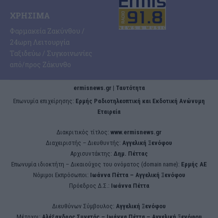
ΧΡΉΣΙΜΑ
Φαρμακεία Ζακύνθου /
24ωρη Λειτουργία
Ταξιδεύω / Συγκοινωνίες
από/προς Ζάκυνθο
ermisnews.gr | Ταυτότητα
Eπωνυμία επιχείρησης:
Ερμής Ραδιοτηλεοπτική και Εκδοτική Ανώνυμη
Εταιρεία
Διακριτικός τίτλος:
www.ermisnews.gr
Διαχειριστής – Διευθυντής:
Αγγελική Ξενόφου
Αρχισυντάκτης:
Δημ. Πέττας
Επωνυμία ιδιοκτήτη – Δικαιούχος του ονόματος (domain name):
Ερμής ΑΕ
Νόμιμοι Εκπρόσωποι:
Iωάννα Πέττα – Αγγελική Ξενόφου
Πρόεδρος Δ.Σ.:
Iωάννα Πέττα
Διευθύνων Σύμβουλος:
Αγγελική Ξενόφου
Μέτοχοι:
Αλέξανδρος Συνετός – Iωάννα Πέττα – Αγγελική Ξενόφου