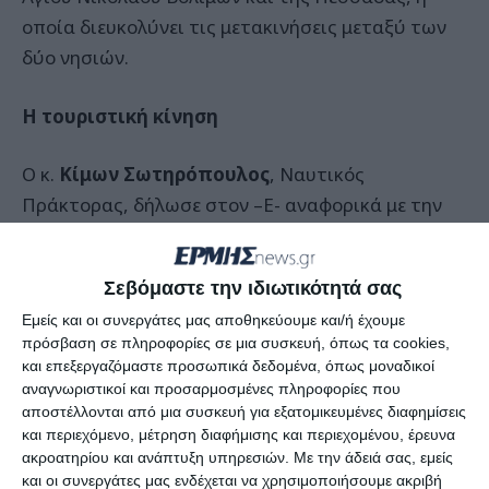
οποία διευκολύνει τις μετακινήσεις μεταξύ των
δύο νησιών.
Η τουριστική κίνηση
Ο κ.
Κίμων Σωτηρόπουλος
, Ναυτικός
Πράκτορας, δήλωσε στον –Ε- αναφορικά με την
τουριστική κίνηση του Ιουνίου:
Σεβόμαστε την ιδιωτικότητά σας
«Εμείς έχουμε ξεκίνησε το καθημερινό μας
Εμείς και οι συνεργάτες μας αποθηκεύουμε και/ή έχουμε
δρομολόγιο από Ζάκυνθο προς Κεφαλονιά. Επίσης
πρόσβαση σε πληροφορίες σε μια συσκευή, όπως τα cookies,
είναι λίγο περιορισμένες και οι οικογενειακές
και επεξεργαζόμαστε προσωπικά δεδομένα, όπως μοναδικοί
μετακινήσεις ανάμεσα στα νησιά. Επιπλέον, οι
αναγνωριστικοί και προσαρμοσμένες πληροφορίες που
αποστέλλονται από μια συσκευή για εξατομικευμένες διαφημίσεις
ομαδικές εκδρομές δεν είναι στα επίπεδα που
και περιεχόμενο, μέτρηση διαφήμισης και περιεχομένου, έρευνα
περιμέναμε αλλά είμαστε ευχαριστημένοι μέχρι
ακροατηρίου και ανάπτυξη υπηρεσιών.
Με την άδειά σας, εμείς
στιγμής.
και οι συνεργάτες μας ενδέχεται να χρησιμοποιήσουμε ακριβή