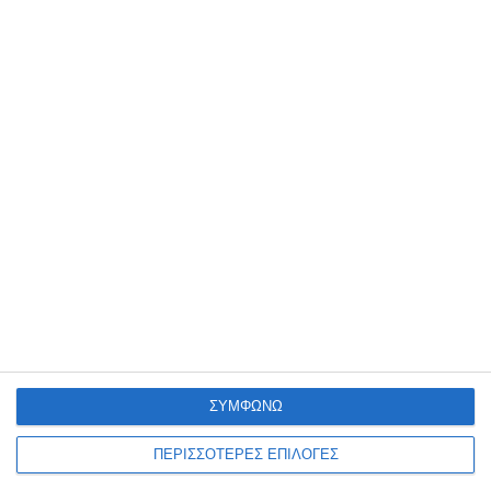
ΕΛΛΆΔΑ
ΖΆΚΥΝΘΟΣ
ΟΙΚΟΝΟΜΊΑ
Οι καταπατήσεις σε αιγιαλούς
και πλατείες στο στόχαστρο
των υπηρεσιών στη Ζάκυνθο.
Τα προβλήματα της καταπάτησης δημοσίων χώρων έχουν αρχίσει
και μπαίνουν στο στόχαστρο των αρμοδίων υπηρεσιών μετά από
καταγγελίες πολιτών που γίνονται πλέον ακόμα και ανώνυμη
…
ΣΥΜΦΩΝΩ
9 Αυγούστου 2026
ΠΕΡΙΣΣΟΤΕΡΕΣ ΕΠΙΛΟΓΕΣ