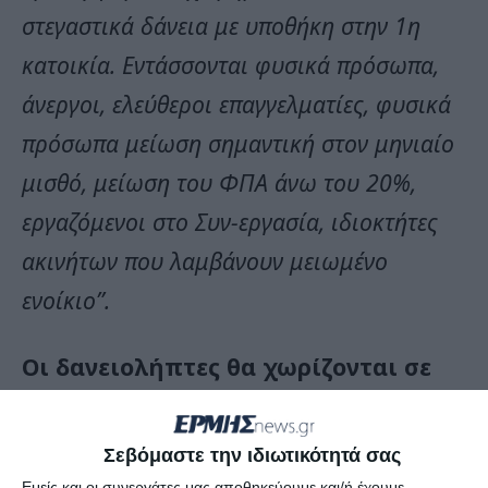
στεγαστικά δάνεια με υποθήκη στην 1η
κατοικία. Εντάσσονται φυσικά πρόσωπα,
άνεργοι, ελεύθεροι επαγγελματίες, φυσικά
πρόσωπα μείωση σημαντική στον μηνιαίο
μισθό, μείωση του ΦΠΑ άνω του 20%,
εργαζόμενοι στο Συν-εργασία, ιδιοκτήτες
ακινήτων που λαμβάνουν μειωμένο
ενοίκιο”.
Οι δανειολήπτες θα χωρίζονται σε
τρεις κατηγορίες:
Σεβόμαστε την ιδιωτικότητά σας
α) δανειολήπτες με δάνεια που
Εμείς και οι συνεργάτες μας αποθηκεύουμε και/ή έχουμε