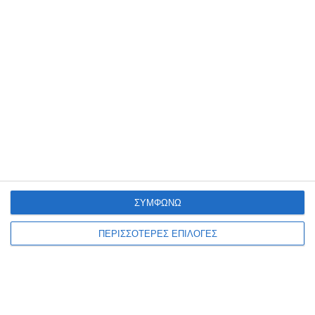
οι καταθέσεις να μην ξεπερνούν τις
15.000 ευρώ
η συνολική ακίνητη περιουσία να
μην ξεπερνά τις 280.000 ευρώ.
Για τα δάνεια της κατηγορίας αυτής, το
ανώτατο μηνιαίο όριο επιδότησης
ΣΥΜΦΩΝΩ
μπορεί να φτάσει τα 300 ευρώ.
ΠΕΡΙΣΣΟΤΕΡΕΣ ΕΠΙΛΟΓΕΣ
59 μέτρα ενίσχυσης της οικονομίας
Ο υπουργός, απαντώντας στην