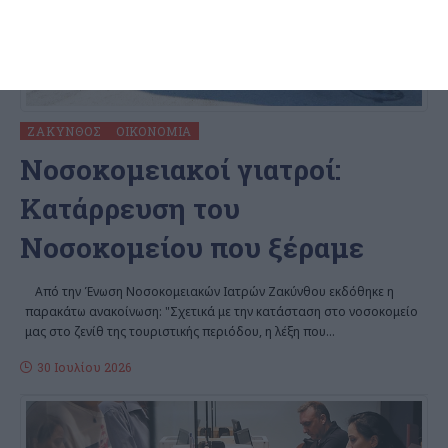
ΖΆΚΥΝΘΟΣ
ΟΙΚΟΝΟΜΊΑ
Nοσοκομειακοί γιατροί:
Kατάρρευση του
Nοσοκομείου που ξέραμε
Aπό την Ένωση Νοσοκομειακών Ιατρών Ζακύνθου εκδόθηκε η
παρακάτω ανακοίνωση: "Σχετικά με την κατάσταση στο νοσοκομείο
μας στο ζενίθ της τουριστικής περιόδου, η λέξη που
…
30 Ιουλίου 2026