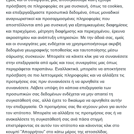
εξυπηρετούνται κανονικά (ως τέτοια
πρόσβαση σε πληροφορίες σε μια συσκευή, όπως τα cookies,
και επεξεργαζόμαστε προσωπικά δεδομένα, όπως μοναδικοί
θεωρούνται τα δάνεια που δεν έχουν
αναγνωριστικοί και προσαρμοσμένες πληροφορίες που
αποστέλλονται από μια συσκευή για εξατομικευμένες διαφημίσεις
καθυστέρηση 90 ημερών και άνω),
και περιεχόμενο, μέτρηση διαφήμισης και περιεχομένου, έρευνα
ακροατηρίου και ανάπτυξη υπηρεσιών.
Με την άδειά σας, εμείς
και οι συνεργάτες μας ενδέχεται να χρησιμοποιήσουμε ακριβή
β) δανειολήπτες με δάνεια σε
δεδομένα γεωγραφικής τοποθεσίας και ταυτοποίησης μέσω
καθυστέρηση μεγαλύτερη των 90
σάρωσης συσκευών. Μπορείτε να κάνετε κλικ για να συναινέσετε
στην επεξεργασία από εμάς και τους συνεργάτες μας όπως
ημερών, τα οποία θεωρούνται μη
περιγράφεται παραπάνω. Εναλλακτικά, μπορείτε να αποκτήσετε
πρόσβαση σε πιο λεπτομερείς πληροφορίες και να αλλάξετε τις
εξυπηρετούμενα και
προτιμήσεις σας πριν συναινέσετε ή να αρνηθείτε να
συναινέσετε.
Λάβετε υπόψη ότι κάποια επεξεργασία των
προσωπικών σας δεδομένων ενδέχεται να μην απαιτεί τη
γ) δάνεια που έχουν καταγγελθεί.
συγκατάθεσή σας, αλλά έχετε το δικαίωμα να αρνηθείτε αυτήν
την επεξεργασία. Οι προτιμήσεις σας θα ισχύουν μόνο για αυτόν
τον ιστότοπο. Μπορείτε να αλλάξετε τις προτιμήσεις σας ή να
Για καθεμία κατηγορία θα υπάρχουν
ανακαλέσετε τη συγκατάθεσή σας ανά πάσα στιγμή
διαφορετικά κριτήρια ως προς την
επιστρέφοντας σε αυτόν τον ιστότοπο και κάνοντας κλικ στο
κουμπί "Απορρήτου" στο κάτω μέρος της ιστοσελίδας.