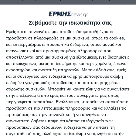
τους κατά τα μεσάνυχτα.
Αργά το μεσημέρι του Σαββάτου 30-5
Σεβόμαστε την ιδιωτικότητά σας
πραγματοποιήθηκε στο Δημαρχείο σύσκεψη με τη
Εμείς και οι συνεργάτες μας αποθηκεύουμε και/ή έχουμε
πρόσβαση σε πληροφορίες σε μια συσκευή, όπως τα cookies,
συμμετοχή αρμοδίων παραγόντων, για να τεθεί
και επεξεργαζόμαστε προσωπικά δεδομένα, όπως μοναδικοί
πιο επιτακτικά το πρόβλημα στο τραπέζι της
αναγνωριστικοί και προσαρμοσμένες πληροφορίες που
συζήτησης. Στη συνάντηση παραβρέθηκαν ο
αποστέλλονται από μια συσκευή για εξατομικευμένες διαφημίσεις
και περιεχόμενο, μέτρηση διαφήμισης και περιεχομένου, έρευνα
Δήμαρχος Γ. Στασινόπουλος, η Αντιδήμαρχος
ακροατηρίου και ανάπτυξη υπηρεσιών.
Με την άδειά σας, εμείς
τουρισμού Α. Αυγουστίνου, η Πρόεδρος του
και οι συνεργάτες μας ενδέχεται να χρησιμοποιήσουμε ακριβή
Επιμελητηρίου Ν. Μαλαφούρη, ο Πρόεδρος του
δεδομένα γεωγραφικής τοποθεσίας και ταυτοποίησης μέσω
σάρωσης συσκευών. Μπορείτε να κάνετε κλικ για να συναινέσετε
Συλλόγου Ξενοδόχων Ζακυνθίων και μέλος της
στην επεξεργασία από εμάς και τους συνεργάτες μας όπως
διοίκησης του Επιμελητηρίου Γ. Μάργαρης, η
περιγράφεται παραπάνω. Εναλλακτικά, μπορείτε να αποκτήσετε
Πρόεδρος του Συλλόγου Ξενοδόχων Λαγανά Χ.
πρόσβαση σε πιο λεπτομερείς πληροφορίες και να αλλάξετε τις
προτιμήσεις σας πριν συναινέσετε ή να αρνηθείτε να
Τετράδη, ο Πρόεδρος του Συλλόγου Ξενοδόχων
συναινέσετε.
Λάβετε υπόψη ότι κάποια επεξεργασία των
Πλάνου Ν. Γκλαβάς, ο Αστυνομικός Διευθυντής Η.
προσωπικών σας δεδομένων ενδέχεται να μην απαιτεί τη
Σταθόπουλος και αξιωματικός της Αστυνομίας
συγκατάθεσή σας, αλλά έχετε το δικαίωμα να αρνηθείτε αυτήν