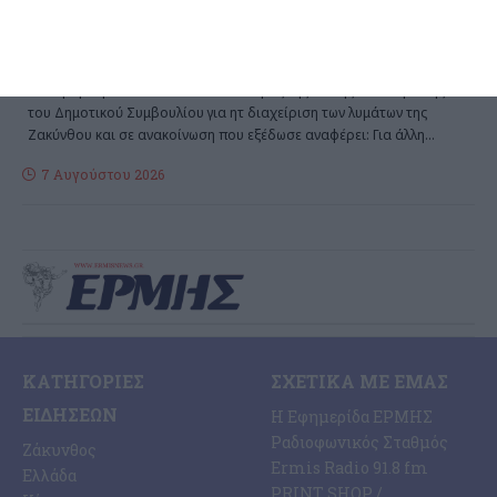
λύματα
Διαμαρτυρία κατέθεσε ο συνδυασμός της Λαϊκής Συσπείρωσης
του Δημοτικού Συμβουλίου για ητ διαχείριση των λυμάτων της
Ζακύνθου και σε ανακοίνωση που εξέδωσε αναφέρει: Για άλλη
…
7 Αυγούστου 2026
ΚΑΤΗΓΟΡΊΕΣ
ΣΧΕΤΙΚΆ ΜΕ ΕΜΆΣ
ΕΙΔΉΣΕΩΝ
Η Εφημερίδα ΕΡΜΗΣ
Ραδιοφωνικός Σταθμός
Ζάκυνθος
Ermis Radio 91.8 fm
Ελλάδα
PRINT SHOP /