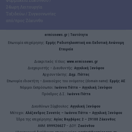
Φαρμακεία Ζακύνθου /
24ωρη Λειτουργία
Ταξιδεύω / Συγκοινωνίες
από/προς Ζάκυνθο
ermisnews.gr | Ταυτότητα
Eπωνυμία επιχείρησης:
Ερμής Ραδιοτηλεοπτική και Εκδοτική Ανώνυμη
Εταιρεία
Διακριτικός τίτλος:
www.ermisnews.gr
Διαχειριστής – Διευθυντής:
Αγγελική Ξενόφου
Αρχισυντάκτης:
Δημ. Πέττας
Επωνυμία ιδιοκτήτη – Δικαιούχος του ονόματος (domain name):
Ερμής ΑΕ
Νόμιμοι Εκπρόσωποι:
Iωάννα Πέττα – Αγγελική Ξενόφου
Πρόεδρος Δ.Σ.:
Iωάννα Πέττα
Διευθύνων Σύμβουλος:
Αγγελική Ξενόφου
Μέτοχοι:
Αλέξανδρος Συνετός – Iωάννα Πέττα – Αγγελική Ξενόφου
Έδρα της επιχείρησης:
Aγίας Βαρβάρας 2 – 29100 Ζάκυνθος
ΑΦΜ:
099926627
– ΔΟΥ:
Ζακύνθου