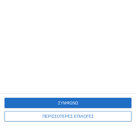
Αφήστε ένα σχόλιο
ΔΙΑΒΆΣΤΕ ΕΠΊΣΗΣ
ΣΥΜΦΩΝΩ
ΠΕΡΙΣΣΟΤΕΡΕΣ ΕΠΙΛΟΓΕΣ
ΖΆΚΥΝΘΟΣ