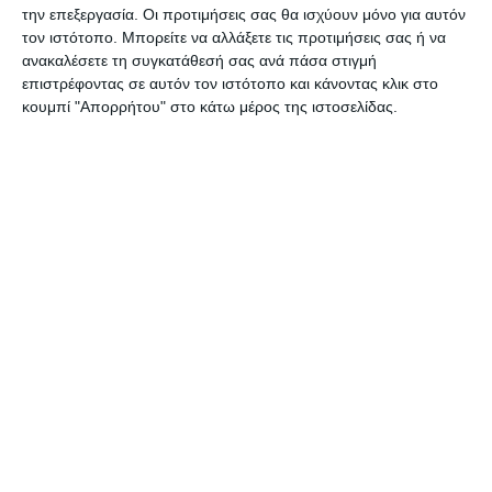
την επεξεργασία. Οι προτιμήσεις σας θα ισχύουν μόνο για αυτόν
από την Περιφέρεια. Όλοι έδωσαν στοιχεία και
τον ιστότοπο. Μπορείτε να αλλάξετε τις προτιμήσεις σας ή να
πληροφορίες για την κατάσταση που έχει
ανακαλέσετε τη συγκατάθεσή σας ανά πάσα στιγμή
δημιουργηθεί, μετέφεραν τα παράπονα που
επιστρέφοντας σε αυτόν τον ιστότοπο και κάνοντας κλικ στο
κουμπί "Απορρήτου" στο κάτω μέρος της ιστοσελίδας.
γίνονται και ζήτησαν να ληφθούν μέτρα αφού
ενημερωθεί και το υπουργείο Τουρισμού.
Σαν μια λύση ανάγκης για το επόμενο διάστημα
ζητήθηκε να αυξηθεί ο αριθμός των Αστυνομικών
που εργάζονται στο αεροδρόμιο και να υπάρχουν
4 άτομα σε κάθε βάρδια, να μπουν σκίαστρα για
να μην είναι οι τουρίστες κάτω από τον καυτό
ήλιο, να διατίθενται νερά σε όλους και να
αυξηθούν τα stand για να εξυπηρετούνται
περισσότερα άτομα.
Ήδη τα παράπονα από τις εταιρείες έχουν