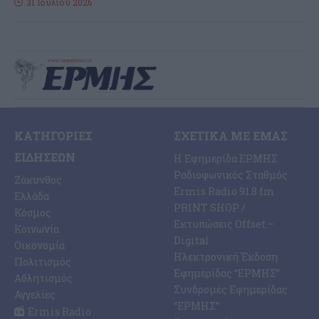
31 Ιουλίου 2026
ΚΑΤΗΓΟΡΊΕΣ
ΣΧΕΤΙΚΆ ΜΕ ΕΜΆΣ
ΕΙΔΉΣΕΩΝ
Η Εφημερίδα ΕΡΜΗΣ
Ραδιοφωνικός Σταθμός
Ζάκυνθος
Ermis Radio 91.8 fm
Ελλάδα
PRINT SHOP /
Κόσμος
Εκτυπώσεις Offset –
Κοινωνία
Digital
Οικονομία
Ηλεκτρονική Έκδοση
Πολιτισμός
Εφημερίδας “ΕΡΜΗΣ”
Αθλητισμός
Συνδρομές Εφημερίδας
Αγγελίες
“ΕΡΜΗΣ”
Ermis Radio