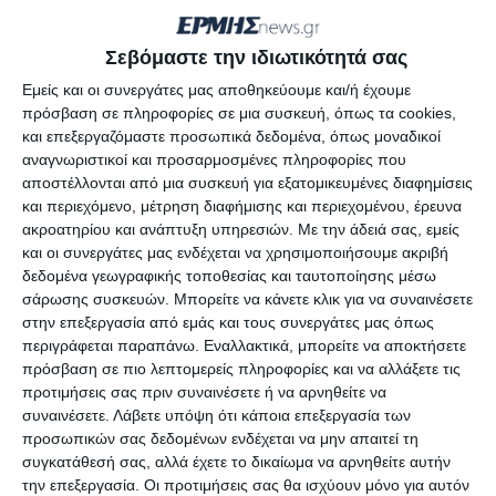
της ακραίας φτώχειας και του κοινωνικού
αποκλεισμού.
Σεβόμαστε την ιδιωτικότητά σας
Εμείς και οι συνεργάτες μας αποθηκεύουμε και/ή έχουμε
πρόσβαση σε πληροφορίες σε μια συσκευή, όπως τα cookies,
και επεξεργαζόμαστε προσωπικά δεδομένα, όπως μοναδικοί
αναγνωριστικοί και προσαρμοσμένες πληροφορίες που
αποστέλλονται από μια συσκευή για εξατομικευμένες διαφημίσεις
και περιεχόμενο, μέτρηση διαφήμισης και περιεχομένου, έρευνα
ακροατηρίου και ανάπτυξη υπηρεσιών.
Με την άδειά σας, εμείς
και οι συνεργάτες μας ενδέχεται να χρησιμοποιήσουμε ακριβή
δεδομένα γεωγραφικής τοποθεσίας και ταυτοποίησης μέσω
σάρωσης συσκευών. Μπορείτε να κάνετε κλικ για να συναινέσετε
στην επεξεργασία από εμάς και τους συνεργάτες μας όπως
περιγράφεται παραπάνω. Εναλλακτικά, μπορείτε να αποκτήσετε
πρόσβαση σε πιο λεπτομερείς πληροφορίες και να αλλάξετε τις
προτιμήσεις σας πριν συναινέσετε ή να αρνηθείτε να
συναινέσετε.
Λάβετε υπόψη ότι κάποια επεξεργασία των
Σε ότι αφορά το Κοινωνικό Παντοπωλείο,
προσωπικών σας δεδομένων ενδέχεται να μην απαιτεί τη
συγκατάθεσή σας, αλλά έχετε το δικαίωμα να αρνηθείτε αυτήν
λειτουργεί από τις 7 το πρωί μέχρι τις 15.00 το
την επεξεργασία. Οι προτιμήσεις σας θα ισχύουν μόνο για αυτόν