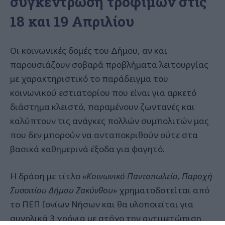
συγκέντρωση τροφίμων στις
18 και 19 Απριλίου
Οι κοινωνικές δομές του Δήμου, αν και
παρουσιάζουν σοβαρά προβλήματα λειτουργίας
με χαρακτηριστικό το παράδειγμα του
κοινωνικού εστιατορίου που είναι για αρκετό
διάστημα κλειστό, παραμένουν ζωντανές και
καλύπτουν τις ανάγκες πολλών συμπολιτών μας
που δεν μπορούν να ανταποκριθούν ούτε στα
βασικά καθημερινά έξοδα για φαγητό.
Η δράση με τίτλο
«Κοινωνικό Παντοπωλείο, Παροχή
Συσσιτίου Δήμου Ζακύνθου»
χρηματοδοτείται από
το ΠΕΠ Ιονίων Νήσων και θα υλοποιείται για
συνολικά 3 χρόνια με στόχο την αντιμετώπιση