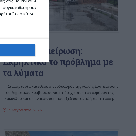
εις σας θα ισχύουν
 τη συγκατάθεσή σας
ορρήτου" στο κάτω
ΖΆΚΥΝΘΟΣ
Λαϊκή Συσπείρωση:
Εκρηκτικό το πρόβλημα με
τα λύματα
Διαμαρτυρία κατέθεσε ο συνδυασμός της Λαϊκής Συσπείρωσης
του Δημοτικού Συμβουλίου για ητ διαχείριση των λυμάτων της
Ζακύνθου και σε ανακοίνωση που εξέδωσε αναφέρει: Για άλλη
…
7 Αυγούστου 2026