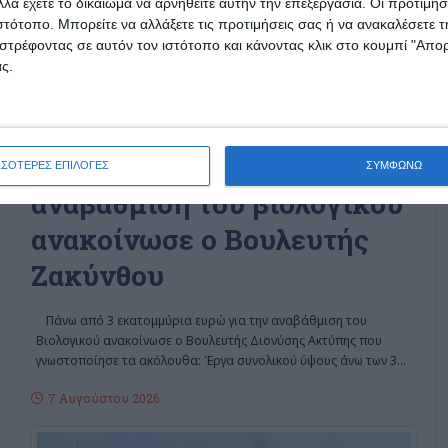
λά έχετε το δικαίωμα να αρνηθείτε αυτήν την επεξεργασία. Οι προτιμήσ
ιστότοπο. Μπορείτε να αλλάξετε τις προτιμήσεις σας ή να ανακαλέσετε
στρέφοντας σε αυτόν τον ιστότοπο και κάνοντας κλικ στο κουμπί "Απ
ς.
ΖΆΚΥΝΘΟΣ
Πιστώσεις για την
ΣΣΟΤΕΡΕΣ ΕΠΙΛΟΓΕΣ
ΣΥΜΦΩΝΩ
αναβάθμιση του βιολογικού
ανακοίνωσε ο Βουλευτής
Ζακύνθου
Πάνω από 3 εκατομμύρια ευρώ για την αναβάθμιση του
Βιολογικού ανακοίνωσε ο Βουλευτής Διονύσης Ακτύπης που
γνωστοποίησε τα ακόλουθα: Έργα συνολικού ύψους άνω των 3
…
7 Αυγούστου 2026