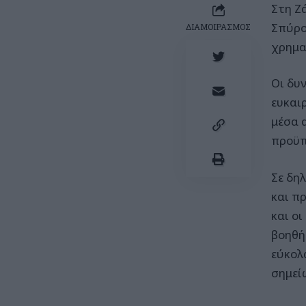
Στη Ζ
Σπύρο
ΔΙΑΜΟΙΡΑΣΜΟΣ
χρημα
Οι δυ
ευκαι
μέσα 
προϋπ
Σε δη
και π
και ο
βοηθή
εύκολ
σημεί