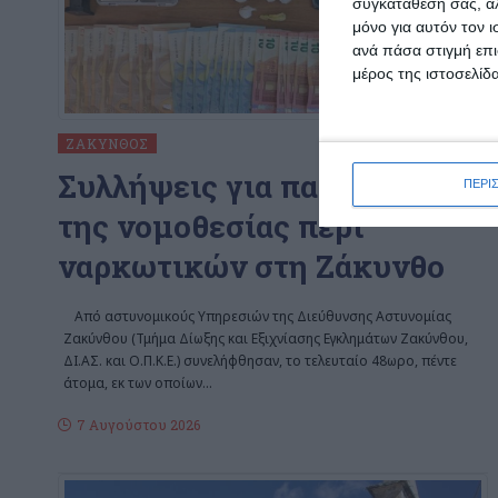
συγκατάθεσή σας, αλ
μόνο για αυτόν τον 
ανά πάσα στιγμή επι
μέρος της ιστοσελίδα
ΖΆΚΥΝΘΟΣ
Συλλήψεις για παραβάσεις
ΠΕΡΙ
της νομοθεσίας περί
ναρκωτικών στη Ζάκυνθο
Από αστυνομικούς Υπηρεσιών της Διεύθυνσης Αστυνομίας
Ζακύνθου (Τμήμα Δίωξης και Εξιχνίασης Εγκλημάτων Ζακύνθου,
ΔΙ.ΑΣ. και Ο.Π.Κ.Ε.) συνελήφθησαν, το τελευταίο 48ωρο, πέντε
άτομα, εκ των οποίων
…
7 Αυγούστου 2026