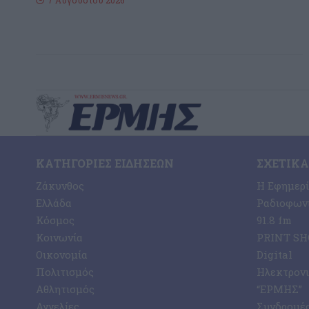
7 Αυγούστου 2026
ΚΑΤΗΓΟΡΊΕΣ ΕΙΔΉΣΕΩΝ
ΣΧΕΤΙΚΆ
Ζάκυνθος
Η Εφημερ
Ελλάδα
Ραδιοφωνι
Κόσμος
91.8 fm
Κοινωνία
PRINT SHO
Οικονομία
Digital
Πολιτισμός
Ηλεκτρον
Αθλητισμός
“ΕΡΜΗΣ”
Αγγελίες
Συνδρομέ