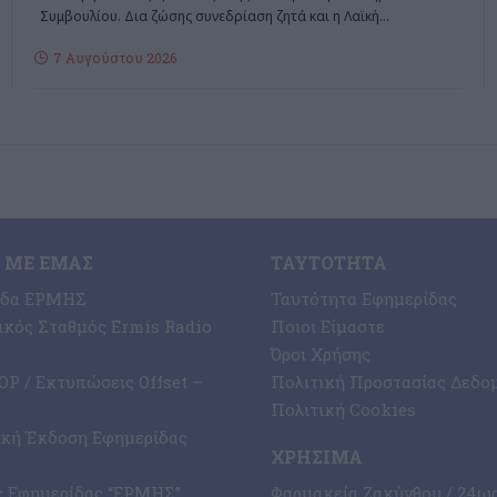
Συμβουλίου. Δια ζώσης συνεδρίαση ζητά και η Λαϊκή
…
7 Αυγούστου 2026
 ΜΕ ΕΜΆΣ
ΤΑΥΤΌΤΗΤΑ
ίδα ΕΡΜΗΣ
Ταυτότητα Εφημερίδας
κός Σταθμός Ermis Radio
Ποιοι Είμαστε
Όροι Χρήσης
P / Εκτυπώσεις Offset –
Πολιτική Προστασίας Δεδο
Πολιτική Cookies
ική Έκδοση Εφημερίδας
ΧΡΉΣΙΜΑ
ς Εφημερίδας “ΕΡΜΗΣ”
Φαρμακεία Ζακύνθου / 24ω