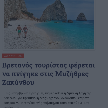
ΖΆΚΥΝΘΟΣ
Bρετανός τουρίστας φέρεται
να πνίγηκε στις Μυζήθρες
Ζακύνθου
Τις μεσημβρινές ώρες χθες, ενημερώθηκε η Λιμενική Αρχή της
Ζακύνθου για την ύπαρξη ενός 57χρονου αλλοδαπού επιβάτη
(υπήκοο Μ. Βρετανίας) ενός επιβατηγού-τουριστικού (Ε/Γ-Τ/Ρ)
σκάφους, ο
…