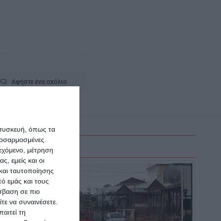
Αφήστε ένα σχόλιο
 συσκευή, όπως τα
προσαρμοσμένες
ιεχόμενο, μέτρηση
ς, εμείς και οι
και ταυτοποίησης
ό εμάς και τους
σβαση σε πιο
τε να συναινέσετε.
αιτεί τη