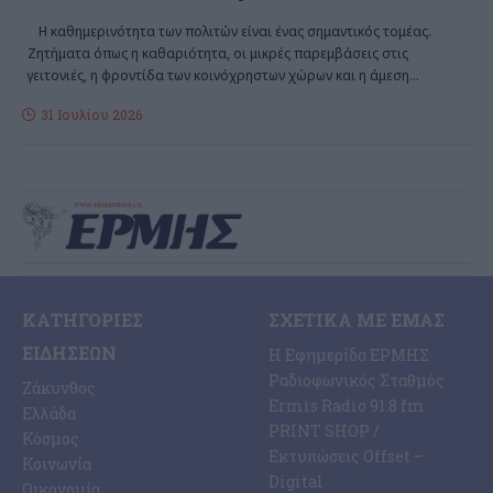
Η καθημερινότητα των πολιτών είναι ένας σημαντικός τομέας.
Ζητήματα όπως η καθαριότητα, οι μικρές παρεμβάσεις στις
γειτονιές, η φροντίδα των κοινόχρηστων χώρων και η άμεση
…
31 Ιουλίου 2026
ΚΑΤΗΓΟΡΊΕΣ
ΣΧΕΤΙΚΆ ΜΕ ΕΜΆΣ
ΕΙΔΉΣΕΩΝ
Η Εφημερίδα ΕΡΜΗΣ
Ραδιοφωνικός Σταθμός
Ζάκυνθος
Ermis Radio 91.8 fm
Ελλάδα
PRINT SHOP /
Κόσμος
Εκτυπώσεις Offset –
Κοινωνία
Digital
Οικονομία