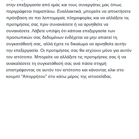
Η ΑΝΑΚΟΙΝΩΣΗ ΤΟΥ ΠΡΩΗΝ
στην επεξεργασία από εμάς και τους συνεργάτες μας όπως
περιγράφεται παραπάνω. Εναλλακτικά, μπορείτε να αποκτήσετε
ΠΕΡΙΦΕΡΕΙΑΡΧΗ
πρόσβαση σε πιο λεπτομερείς πληροφορίες και να αλλάξετε τις
προτιμήσεις σας πριν συναινέσετε ή να αρνηθείτε να
συναινέσετε.
Λάβετε υπόψη ότι κάποια επεξεργασία των
Στην ανακοίνωση που εξέδωσε η
προσωπικών σας δεδομένων ενδέχεται να μην απαιτεί τη
συγκατάθεσή σας, αλλά έχετε το δικαίωμα να αρνηθείτε αυτήν
παράταξη, μεταξύ άλλων
την επεξεργασία. Οι προτιμήσεις σας θα ισχύουν μόνο για αυτόν
αναφέρεται:
τον ιστότοπο. Μπορείτε να αλλάξετε τις προτιμήσεις σας ή να
ανακαλέσετε τη συγκατάθεσή σας ανά πάσα στιγμή
επιστρέφοντας σε αυτόν τον ιστότοπο και κάνοντας κλικ στο
“Η περιφερειακή αρχή Κράτσα επιχειρεί
κουμπί "Απορρήτου" στο κάτω μέρος της ιστοσελίδας.
σύμπραξη με μια ΜΚΟ προκειμένου να
προωθήσει, όπως ισχυρίζεται, την
αδειοδότηση, κατασκευή και λειτουργία
των 5 υδατοδρομίων (Αργοστολίου,
Ιθάκης, Λευκάδας, Μεγανησίου, Ζακύνθου),