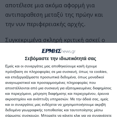
αποτέλεσε μια ακόμα αφορμή για
αντιπαραθεση μεταξύ της πρώην και
την νυν περιφερειακής αρχής.
Συγκεκριμένα σκληρή κριτική ασκεί ο
επικεφαλής της παράταξης «
ΑΝΑΣΑ
»
Θ.
Γαλιατσάτος
στην Περιφερειάρχη
Σεβόμαστε την ιδιωτικότητά σας
Εμείς και οι συνεργάτες μας αποθηκεύουμε και/ή έχουμε
Ρόδη Κράτσα
, υποστηρίζοντας ότι
πρόσβαση σε πληροφορίες σε μια συσκευή, όπως τα cookies,
επιχειρεί σύμπραξη με ΜΚΟ για την
και επεξεργαζόμαστε προσωπικά δεδομένα, όπως μοναδικοί
αναγνωριστικοί και προσαρμοσμένες πληροφορίες που
αδειοδότηση, κατασκευή και λειτουργία
αποστέλλονται από μια συσκευή για εξατομικευμένες διαφημίσεις
και περιεχόμενο, μέτρηση διαφήμισης και περιεχομένου, έρευνα
των υδατοδρομίων έναντι του ποσού
ακροατηρίου και ανάπτυξη υπηρεσιών.
Με την άδειά σας, εμείς
των 3.056.290 ευρώ.
και οι συνεργάτες μας ενδέχεται να χρησιμοποιήσουμε ακριβή
δεδομένα γεωγραφικής τοποθεσίας και ταυτοποίησης μέσω
σάρωσης συσκευών. Μπορείτε να κάνετε κλικ για να συναινέσετε