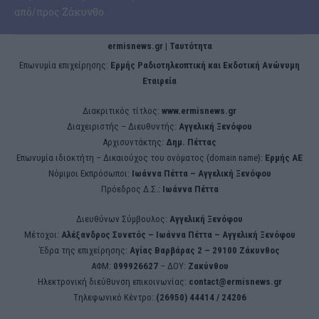
από/προς Ζάκυνθο
ermisnews.gr | Ταυτότητα
Eπωνυμία επιχείρησης:
Ερμής Ραδιοτηλεοπτική και Εκδοτική Ανώνυμη
Εταιρεία
Διακριτικός τίτλος:
www.ermisnews.gr
Διαχειριστής – Διευθυντής:
Αγγελική Ξενόφου
Αρχισυντάκτης:
Δημ. Πέττας
Επωνυμία ιδιοκτήτη – Δικαιούχος του ονόματος (domain name):
Ερμής ΑΕ
Νόμιμοι Εκπρόσωποι:
Iωάννα Πέττα – Αγγελική Ξενόφου
Πρόεδρος Δ.Σ.:
Iωάννα Πέττα
Διευθύνων Σύμβουλος:
Αγγελική Ξενόφου
Μέτοχοι:
Αλέξανδρος Συνετός – Iωάννα Πέττα – Αγγελική Ξενόφου
Έδρα της επιχείρησης:
Aγίας Βαρβάρας 2 – 29100 Ζάκυνθος
ΑΦΜ:
099926627
– ΔΟΥ:
Ζακύνθου
Ηλεκτρονική διεύθυνση επικοινωνίας:
contact@ermisnews.gr
Tηλεφωνικό Κέντρο:
(26950) 44414 / 24206