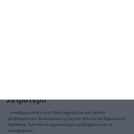
ΖΆΚΥΝΘΟΣ
ΚΟΙΝΩΝΊΑ
Ντ. Μαλαπέτσας: Το
κυκλοφοριακό στη Ζάκυνθο
πάει από το κακό στο
χειρότερο
Η καθημερινότητα στην Πόλη επηρεάζεται από αρκετά
προβλήματα που δυσκολεύουν τη ζωή των πολιτών και δημιουργούν
παράπονα. Ένα από τα σημαντικότερα προβλήματα είναι το
κυκλοφοριακό.
…