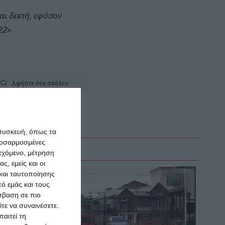
αι δεκτή, εφόσον
22».
Αφήστε ένα σχόλιο
 συσκευή, όπως τα
προσαρμοσμένες
ιεχόμενο, μέτρηση
ς, εμείς και οι
και ταυτοποίησης
ό εμάς και τους
σβαση σε πιο
τε να συναινέσετε.
αιτεί τη