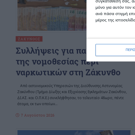
συγκατάθεσή σας, αλ
μόνο για αυτόν τον 
ανά πάσα στιγμή επι
μέρος της ιστοσελίδα
ΖΆΚΥΝΘΟΣ
Συλλήψεις για παραβάσεις
ΠΕΡΙ
της νομοθεσίας περί
ναρκωτικών στη Ζάκυνθο
Από αστυνομικούς Υπηρεσιών της Διεύθυνσης Αστυνομίας
Ζακύνθου (Τμήμα Δίωξης και Εξιχνίασης Εγκλημάτων Ζακύνθου,
ΔΙ.ΑΣ. και Ο.Π.Κ.Ε.) συνελήφθησαν, το τελευταίο 48ωρο, πέντε
άτομα, εκ των οποίων
…
7 Αυγούστου 2026