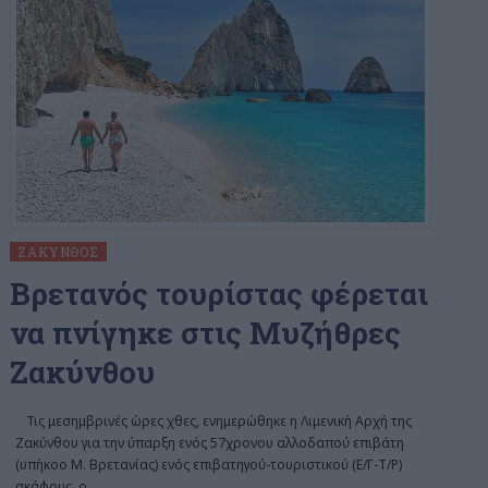
ΖΆΚΥΝΘΟΣ
Bρετανός τουρίστας φέρεται
να πνίγηκε στις Μυζήθρες
Ζακύνθου
Τις μεσημβρινές ώρες χθες, ενημερώθηκε η Λιμενική Αρχή της
Ζακύνθου για την ύπαρξη ενός 57χρονου αλλοδαπού επιβάτη
(υπήκοο Μ. Βρετανίας) ενός επιβατηγού-τουριστικού (Ε/Γ-Τ/Ρ)
σκάφους, ο
…