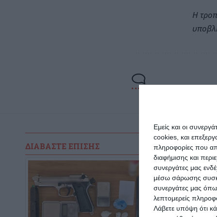
Η τροπ
υποβλη
Εμείς και οι συνεργ
cookies, και επεξε
ΔΙΑΒΆΣΤΕ ΕΠΊΣΗΣ
πληροφορίες που απο
διαφήμισης και περι
συνεργάτες μας ενδέ
μέσω σάρωσης συσκευ
συνεργάτες μας όπω
λεπτομερείς πληροφορ
Λάβετε υπόψη ότι κά