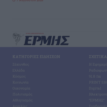
7 Αυγούστου 2026
ΚΑΤΗΓΟΡΊΕΣ ΕΙΔΉΣΕΩΝ
ΣΧΕΤΙΚΆ
Ζάκυνθος
Η Εφημερ
Ελλάδα
Ραδιοφωνι
Κόσμος
91.8 fm
Κοινωνία
PRINT SHO
Οικονομία
Digital
Πολιτισμός
Ηλεκτρον
Αθλητισμός
“ΕΡΜΗΣ”
Αγγελίες
Συνδρομέ