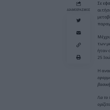
Σε εφ
αιτήσ
ΔΙΑΜΟΙΡΑΣΜΟΣ
μεταβ
παραγ
Μέχρι
των μ
ήταν 
25 Ιου
Η ανα
εφαρμο
βασική
Για το
ορίζετ