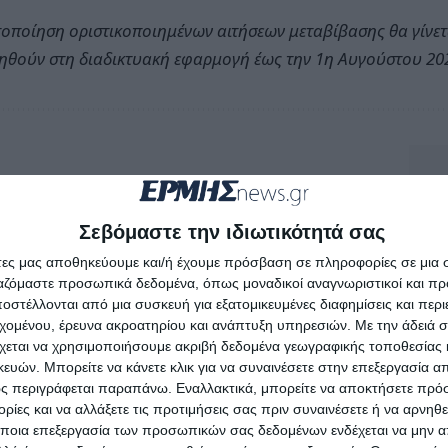
οποίηση οριστικοποιημένων αιτήσεων μεταβίβασης θα γίνετ
θούν στη διαδικτυακή εφαρμογή έως την 1η Αυγούστου 20
Σεβόμαστε την ιδιωτικότητά σας
άτες μας αποθηκεύουμε και/ή έχουμε πρόσβαση σε πληροφορίες σε μια
ργαζόμαστε προσωπικά δεδομένα, όπως μοναδικοί αναγνωριστικοί και 
στέλλονται από μια συσκευή για εξατομικευμένες διαφημίσεις και περ
εχομένου, έρευνα ακροατηρίου και ανάπτυξη υπηρεσιών.
Με την άδειά σα
χεται να χρησιμοποιήσουμε ακριβή δεδομένα γεωγραφικής τοποθεσίας 
ών. Μπορείτε να κάνετε κλικ για να συναινέσετε στην επεξεργασία απ
ς περιγράφεται παραπάνω. Εναλλακτικά, μπορείτε να αποκτήσετε πρό
ίες και να αλλάξετε τις προτιμήσεις σας πριν συναινέσετε ή να αρνηθεί
ποια επεξεργασία των προσωπικών σας δεδομένων ενδέχεται να μην απ