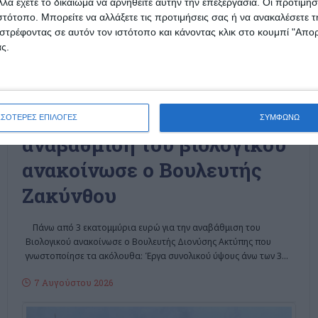
λά έχετε το δικαίωμα να αρνηθείτε αυτήν την επεξεργασία. Οι προτιμήσ
ιστότοπο. Μπορείτε να αλλάξετε τις προτιμήσεις σας ή να ανακαλέσετε
στρέφοντας σε αυτόν τον ιστότοπο και κάνοντας κλικ στο κουμπί "Απ
ς.
ΖΆΚΥΝΘΟΣ
Πιστώσεις για την
ΣΣΟΤΕΡΕΣ ΕΠΙΛΟΓΕΣ
ΣΥΜΦΩΝΩ
αναβάθμιση του βιολογικού
ανακοίνωσε ο Βουλευτής
Ζακύνθου
Πάνω από 3 εκατομμύρια ευρώ για την αναβάθμιση του
Βιολογικού ανακοίνωσε ο Βουλευτής Διονύσης Ακτύπης που
γνωστοποίησε τα ακόλουθα: Έργα συνολικού ύψους άνω των 3
…
7 Αυγούστου 2026