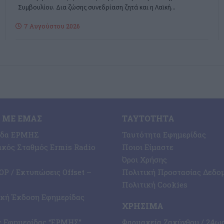
Συμβουλίου. Δια ζώσης συνεδρίαση ζητά και η Λαϊκή
…
7 Αυγούστου 2026
 ΜΕ ΕΜΆΣ
ΤΑΥΤΌΤΗΤΑ
ίδα ΕΡΜΗΣ
Ταυτότητα Εφημερίδας
κός Σταθμός Ermis Radio
Ποιοι Είμαστε
Όροι Χρήσης
P / Εκτυπώσεις Offset –
Πολιτική Προστασίας Δεδο
Πολιτική Cookies
ική Έκδοση Εφημερίδας
ΧΡΉΣΙΜΑ
ς Εφημερίδας “ΕΡΜΗΣ”
Φαρμακεία Ζακύνθου / 24ω