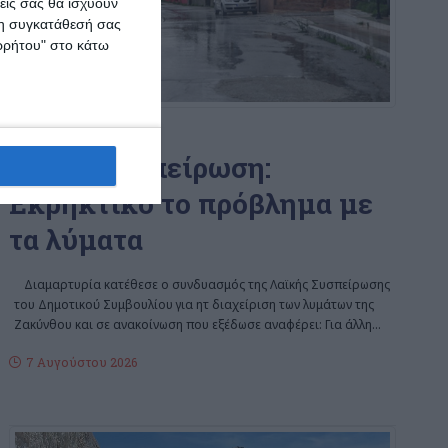
εις σας θα ισχύουν
 τη συγκατάθεσή σας
ορρήτου" στο κάτω
ΖΆΚΥΝΘΟΣ
Λαϊκή Συσπείρωση:
Εκρηκτικό το πρόβλημα με
τα λύματα
Διαμαρτυρία κατέθεσε ο συνδυασμός της Λαϊκής Συσπείρωσης
του Δημοτικού Συμβουλίου για ητ διαχείριση των λυμάτων της
Ζακύνθου και σε ανακοίνωση που εξέδωσε αναφέρει: Για άλλη
…
7 Αυγούστου 2026