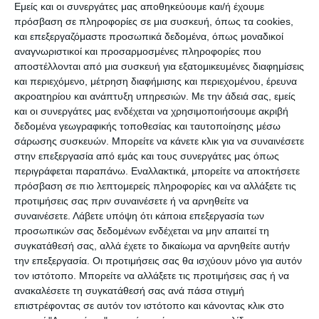
που έχουν ως ιδιαίτερο προνόμιο να αποδίδουν
Εμείς και οι συνεργάτες μας αποθηκεύουμε και/ή έχουμε
τους διαλόγους με έμμετρους στίχους!
πρόσβαση σε πληροφορίες σε μια συσκευή, όπως τα cookies,
και επεξεργαζόμαστε προσωπικά δεδομένα, όπως μοναδικοί
αναγνωριστικοί και προσαρμοσμένες πληροφορίες που
Η ιστορία των Ομιλιών αρχίζει από την
αποστέλλονται από μια συσκευή για εξατομικευμένες διαφημίσεις
Ενετοκρατία και κατά πολλούς αποτελεί μια
και περιεχόμενο, μέτρηση διαφήμισης και περιεχομένου, έρευνα
ακροατηρίου και ανάπτυξη υπηρεσιών.
Με την άδειά σας, εμείς
μείξη του κρητικού και του βενετσιάνικου
και οι συνεργάτες μας ενδέχεται να χρησιμοποιήσουμε ακριβή
θεάτρου, της εποχής. Στη Ζάκυνθο, μετά την
δεδομένα γεωγραφικής τοποθεσίας και ταυτοποίησης μέσω
κατάληψη της Κρήτης από τους Οθωμανούς το
σάρωσης συσκευών. Μπορείτε να κάνετε κλικ για να συναινέσετε
στην επεξεργασία από εμάς και τους συνεργάτες μας όπως
1646, μετανάστευσαν χιλιάδες Κρήτες για την
περιγράφεται παραπάνω. Εναλλακτικά, μπορείτε να αποκτήσετε
αποφυγή αντιποίνων. Μαζί τους έφεραν ένα
πρόσβαση σε πιο λεπτομερείς πληροφορίες και να αλλάξετε τις
μεγάλο πλούτο παραδόσεων της εποχής εκείνης.
προτιμήσεις σας πριν συναινέσετε ή να αρνηθείτε να
συναινέσετε.
Λάβετε υπόψη ότι κάποια επεξεργασία των
προσωπικών σας δεδομένων ενδέχεται να μην απαιτεί τη
Οι πρώτες ιστορικά ομιλίες που παίζονται μέχρι
συγκατάθεσή σας, αλλά έχετε το δικαίωμα να αρνηθείτε αυτήν
σήμερα είναι ο «Ερωτόκριτος», η «Θυσία του
την επεξεργασία. Οι προτιμήσεις σας θα ισχύουν μόνο για αυτόν
Αβραάμ», η «Ερωφίλη» και άλλες.
τον ιστότοπο. Μπορείτε να αλλάξετε τις προτιμήσεις σας ή να
ανακαλέσετε τη συγκατάθεσή σας ανά πάσα στιγμή
επιστρέφοντας σε αυτόν τον ιστότοπο και κάνοντας κλικ στο
Ομιλίες με ερωτικό περιεχόμενο που γράφτηκαν