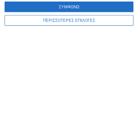
9 Αυγούστου 2026
ΣΥΜΦΩΝΩ
ΠΕΡΙΣΣΟΤΕΡΕΣ ΕΠΙΛΟΓΕΣ
ΖΆΚΥΝΘΟΣ
Σύλληψη αλλοδαπού για
παραεμπόριο
Συνελήφθη, από αστυνομικούς του Αστυνομικού Τμήματος