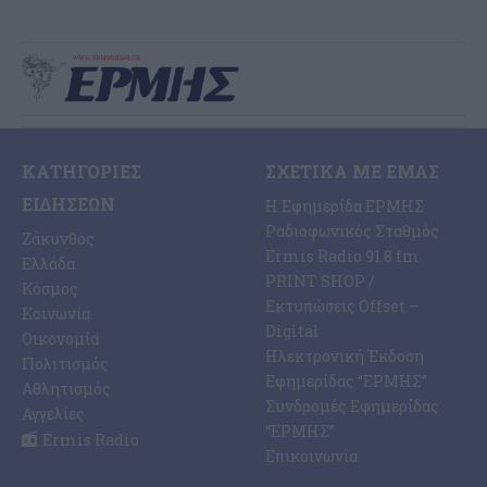
ΚΑΤΗΓΟΡΊΕΣ
ΣΧΕΤΙΚΆ ΜΕ ΕΜΆΣ
ΕΙΔΉΣΕΩΝ
Η Εφημερίδα ΕΡΜΗΣ
Ραδιοφωνικός Σταθμός
Ζάκυνθος
Ermis Radio 91.8 fm
Ελλάδα
PRINT SHOP /
Κόσμος
Εκτυπώσεις Offset –
Κοινωνία
Digital
Οικονομία
Ηλεκτρονική Έκδοση
Πολιτισμός
Εφημερίδας “ΕΡΜΗΣ”
Αθλητισμός
Συνδρομές Εφημερίδας
Αγγελίες
“ΕΡΜΗΣ”
Ermis Radio
Επικοινωνία