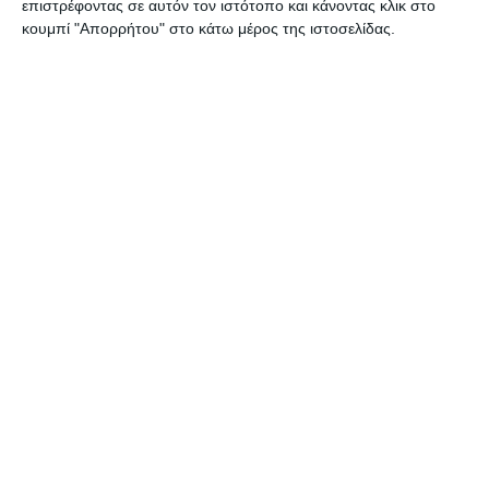
επιστρέφοντας σε αυτόν τον ιστότοπο και κάνοντας κλικ στο
κουμπί "Απορρήτου" στο κάτω μέρος της ιστοσελίδας.
ΖΆΚΥΝΘΟΣ
Σύλληψη αλλοδαπού για
παραεμπόριο
Συνελήφθη, από αστυνομικούς του Αστυνομικού Τμήματος
Ζακύνθου, 40χρονος αλλοδαπός, για άσκηση υπαίθριου εμπορίου,
στερούμενος σχετικής άδειας από την αρμόδια Αρχή. Η σύλληψη
του αλλοδαπού έγινε
…
8 Αυγούστου 2026