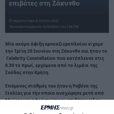
επιβάτες στη Ζάκυνθο
Δημοσιεύτηκε 21 Ιουνίου 2023
Τελευταία ενημέρωση: 21/06/2023 στις 1:44 ΠΜ
Μία ακόμα άφιξη κρουαζιεροπλοίου είχαμε
την Τρίτη 20 Ιουνίου στη Ζάκυνθο και ήταν το
Celebrity
Constellation
που κατέπλευσε στις
8.30 το πρωί, ερχόμενο από το λιμάνι της
Σούδας στην Κρήτη.
Επόμενος σταθμός του ήταν η Ραβένα της
Ιταλίας για την οποία αναχώρησε μετά από
10 ώρες και αφού πρώτα οι επιβάτες είδαν
από κοντά τη Ζάκυνθο.