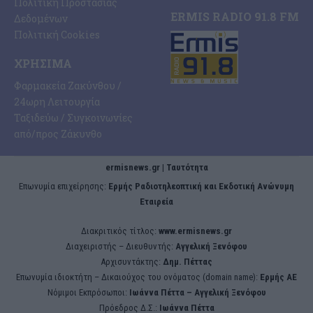
Πολιτική Προστασίας
ERMIS RADIO 91.8 FM
Δεδομένων
Πολιτική Cookies
ΧΡΉΣΙΜΑ
Φαρμακεία Ζακύνθου /
24ωρη Λειτουργία
Ταξιδεύω / Συγκοινωνίες
από/προς Ζάκυνθο
ermisnews.gr | Ταυτότητα
Eπωνυμία επιχείρησης:
Ερμής Ραδιοτηλεοπτική και Εκδοτική Ανώνυμη
Εταιρεία
Διακριτικός τίτλος:
www.ermisnews.gr
Διαχειριστής – Διευθυντής:
Αγγελική Ξενόφου
Αρχισυντάκτης:
Δημ. Πέττας
Επωνυμία ιδιοκτήτη – Δικαιούχος του ονόματος (domain name):
Ερμής ΑΕ
Νόμιμοι Εκπρόσωποι:
Iωάννα Πέττα – Αγγελική Ξενόφου
Πρόεδρος Δ.Σ.:
Iωάννα Πέττα