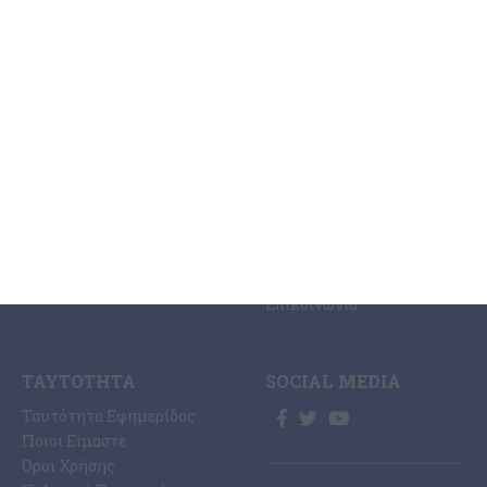
ΚΑΤΗΓΟΡΊΕΣ
ΣΧΕΤΙΚΆ ΜΕ ΕΜΆΣ
ΕΙΔΉΣΕΩΝ
Η Εφημερίδα ΕΡΜΗΣ
Ραδιοφωνικός Σταθμός
Ζάκυνθος
Ermis Radio 91.8 fm
Ελλάδα
PRINT SHOP /
Κόσμος
Εκτυπώσεις Offset –
Κοινωνία
Digital
Οικονομία
Ηλεκτρονική Έκδοση
Πολιτισμός
Εφημερίδας “ΕΡΜΗΣ”
Αθλητισμός
Συνδρομές Εφημερίδας
Αγγελίες
“ΕΡΜΗΣ”
Ermis Radio
Επικοινωνία
ΤΑΥΤΌΤΗΤΑ
SOCIAL MEDIA
Ταυτότητα Εφημερίδας
Ποιοι Είμαστε
Όροι Χρήσης