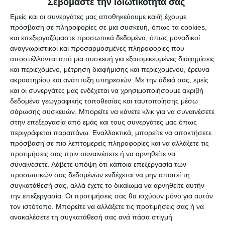
Σεβόμαστε την ιδιωτικότητά σας
Το πλοίο είχε πλήρωμα 936 άτομα και
Εμείς και οι συνεργάτες μας αποθηκεύουμε και/ή έχουμε
μετέφερε 1866 τουρίστες.
πρόσβαση σε πληροφορίες σε μια συσκευή, όπως τα cookies,
και επεξεργαζόμαστε προσωπικά δεδομένα, όπως μοναδικοί
αναγνωριστικοί και προσαρμοσμένες πληροφορίες που
αποστέλλονται από μια συσκευή για εξατομικευμένες διαφημίσεις
και περιεχόμενο, μέτρηση διαφήμισης και περιεχομένου, έρευνα
Αφήστε ένα σχόλιο
ακροατηρίου και ανάπτυξη υπηρεσιών.
Με την άδειά σας, εμείς
και οι συνεργάτες μας ενδέχεται να χρησιμοποιήσουμε ακριβή
δεδομένα γεωγραφικής τοποθεσίας και ταυτοποίησης μέσω
σάρωσης συσκευών. Μπορείτε να κάνετε κλικ για να συναινέσετε
στην επεξεργασία από εμάς και τους συνεργάτες μας όπως
ΔΙΑΒΆΣΤΕ ΕΠΊΣΗΣ
περιγράφεται παραπάνω. Εναλλακτικά, μπορείτε να αποκτήσετε
πρόσβαση σε πιο λεπτομερείς πληροφορίες και να αλλάξετε τις
προτιμήσεις σας πριν συναινέσετε ή να αρνηθείτε να
συναινέσετε.
Λάβετε υπόψη ότι κάποια επεξεργασία των
προσωπικών σας δεδομένων ενδέχεται να μην απαιτεί τη
συγκατάθεσή σας, αλλά έχετε το δικαίωμα να αρνηθείτε αυτήν
την επεξεργασία. Οι προτιμήσεις σας θα ισχύουν μόνο για αυτόν
τον ιστότοπο. Μπορείτε να αλλάξετε τις προτιμήσεις σας ή να
ανακαλέσετε τη συγκατάθεσή σας ανά πάσα στιγμή