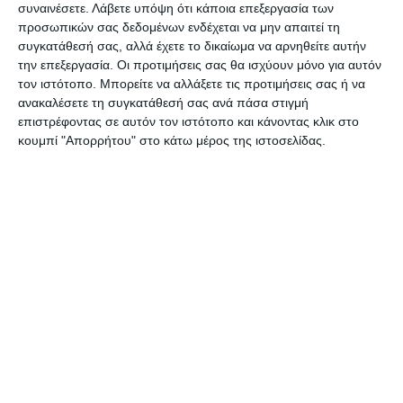
συναινέσετε.
Λάβετε υπόψη ότι κάποια επεξεργασία των
υποδεχτούμε! Μη χάσετε τα «προικιά», την
προσωπικών σας δεδομένων ενδέχεται να μην απαιτεί τη
στέψη, τα αναγεννησιακά χορευτικά από την
συγκατάθεσή σας, αλλά έχετε το δικαίωμα να αρνηθείτε αυτήν
σχολή χορού της Σόνιας Μηχανού και τα
την επεξεργασία. Οι προτιμήσεις σας θα ισχύουν μόνο για αυτόν
τον ιστότοπο. Μπορείτε να αλλάξετε τις προτιμήσεις σας ή να
μουσικά, αναγεννησιακά ακούσματα από την
ανακαλέσετε τη συγκατάθεσή σας ανά πάσα στιγμή
φιλαρμονική Αρτεμησίων.
επιστρέφοντας σε αυτόν τον ιστότοπο και κάνοντας κλικ στο
κουμπί "Απορρήτου" στο κάτω μέρος της ιστοσελίδας.
21.00 μ.μ. Στραβολέμια στον “Κόκκινο Βράχο”
Ο Τάσης Στραβόλεμος συνεχίζει την παράδοση
του μουσικοχορευτικού του πάρτι, από το 1994
και αντλώντας έμπνευση από τον Διονύση
Τραβλό, διοργανώνει και φέτος την γνωστή του
Καρναβαλική βραδιά, με εκπλήξεις και με την
ευγενική συμμετοχή των τυμπανιστών του
πολιτιστικού συλλόγου ‘Giostra di zante’, με την
πρόθυμη χορηγία των Ιδιοκτητων του