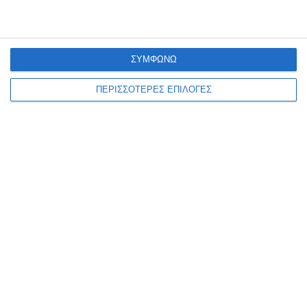
ΔΙΑΒΆΣΤΕ ΕΠΊΣΗΣ
ΣΥΜΦΩΝΩ
ΠΕΡΙΣΣΟΤΕΡΕΣ ΕΠΙΛΟΓΕΣ
ΖΆΚΥΝΘΟΣ
Συλλήψεις για παραβάσεις
της νομοθεσίας περί
ναρκωτικών στη Ζάκυνθο