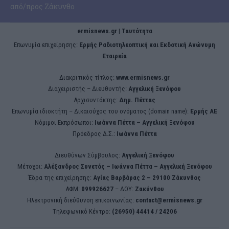
από/προς Ζάκυνθο
ermisnews.gr | Ταυτότητα
Eπωνυμία επιχείρησης:
Ερμής Ραδιοτηλεοπτική και Εκδοτική Ανώνυμη
Εταιρεία
Διακριτικός τίτλος:
www.ermisnews.gr
Διαχειριστής – Διευθυντής:
Αγγελική Ξενόφου
Αρχισυντάκτης:
Δημ. Πέττας
Επωνυμία ιδιοκτήτη – Δικαιούχος του ονόματος (domain name):
Ερμής ΑΕ
Νόμιμοι Εκπρόσωποι:
Iωάννα Πέττα – Αγγελική Ξενόφου
Πρόεδρος Δ.Σ.:
Iωάννα Πέττα
Διευθύνων Σύμβουλος:
Αγγελική Ξενόφου
Μέτοχοι:
Αλέξανδρος Συνετός – Iωάννα Πέττα – Αγγελική Ξενόφου
Έδρα της επιχείρησης:
Aγίας Βαρβάρας 2 – 29100 Ζάκυνθος
ΑΦΜ:
099926627
– ΔΟΥ:
Ζακύνθου
Ηλεκτρονική διεύθυνση επικοινωνίας:
contact@ermisnews.gr
Tηλεφωνικό Κέντρο:
(26950) 44414 / 24206