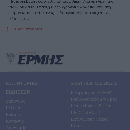
Τις μεσημβρινές ώρες χθες, ενημερώθηκε η Λιμενική Αρχή της
Ζακύνθου για την ύπαρξη ενός 57χρονου αλλοδαπού επιβάτη
(υπήκοο Μ. Βρετανίας) ενός επιβατηγού-τουριστικού (Ε/Γ-Τ/Ρ)
σκάφους, ο
…
7 Αυγούστου 2026
ΚΑΤΗΓΟΡΊΕΣ
ΣΧΕΤΙΚΆ ΜΕ ΕΜΆΣ
ΕΙΔΉΣΕΩΝ
Η Εφημερίδα ΕΡΜΗΣ
Ραδιοφωνικός Σταθμός
Ζάκυνθος
Ermis Radio 91.8 fm
Ελλάδα
PRINT SHOP /
Κόσμος
Εκτυπώσεις Offset –
Κοινωνία
Digital
Οικονομία