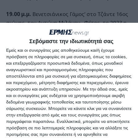
19.00 μ.μ.
Βενετσιάνικος Γάμος’ στο Τζάντε 16ος
αιώνας, του Αντώνη Μιλάνου. Φέτος, το 2023 η
παράσταση αφιερώνεται, ως φόρος τιμής, στον
εμπνευστή και δημιουργό της, Αντώνη Μιλάνο,
Σεβόμαστε την ιδιωτικότητά σας
ζωγράφο και εθνικό καραβογράφο, όπου το
Εμείς και οι συνεργάτες μας αποθηκεύουμε και/ή έχουμε
ιστορικό και εικαστικό του έργο είναι
πρόσβαση σε πληροφορίες σε μια συσκευή, όπως τα cookies,
και επεξεργαζόμαστε προσωπικά δεδομένα, όπως μοναδικοί
παρακαταθήκη για το έθνος, μια ανιδιοτελής
αναγνωριστικοί και προσαρμοσμένες πληροφορίες που
πολιτιστική συνεισφορά στην Ζάκυνθο και όχι
αποστέλλονται από μια συσκευή για εξατομικευμένες διαφημίσεις
μόνον. Με το δρώμενο του Βενετσιάνικου Γάμου
και περιεχόμενο, μέτρηση διαφήμισης και περιεχομένου, έρευνα
ακροατηρίου και ανάπτυξη υπηρεσιών.
Με την άδειά σας, εμείς
γυρίζουμε νοερά, πεντακόσια χρόνια πίσω
και οι συνεργάτες μας ενδέχεται να χρησιμοποιήσουμε ακριβή
πραγματοποιώντας ένα «Τζαντιώτικο» Γάμο, με
δεδομένα γεωγραφικής τοποθεσίας και ταυτοποίησης μέσω
γεύση Βενετίας και με κυρίαρχα στοιχεία
σάρωσης συσκευών. Μπορείτε να κάνετε κλικ για να συναινέσετε
στην επεξεργασία από εμάς και τους συνεργάτες μας όπως
εποχής. Μη χάσετε την υποδοχή του νικητή
περιγράφεται παραπάνω. Εναλλακτικά, μπορείτε να αποκτήσετε
Γαμπρού από την μεγάλη Ναυμαχία του Lepanto,
πρόσβαση σε πιο λεπτομερείς πληροφορίες και να αλλάξετε τις
όταν με κωδωνοκρουσίες και τύμπανα, θα τον
προτιμήσεις σας πριν συναινέσετε ή να αρνηθείτε να