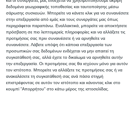
και οι συνεργάτες μας ενδέχεται να χρησιμοποιήσουμε ακριβή
δεδομένα γεωγραφικής τοποθεσίας και ταυτοποίησης μέσω
σάρωσης συσκευών. Μπορείτε να κάνετε κλικ για να συναινέσετε
Με την πρόταση συμφώνησαν τόσο η
στην επεξεργασία από εμάς και τους συνεργάτες μας όπως
Περιφερειάρχης Ρόδη Κράτσα όσο και ο πρώην
περιγράφεται παραπάνω. Εναλλακτικά, μπορείτε να αποκτήσετε
Περιφερειάρχης Θεόδωρος Γαλιατσάτος αλλά
πρόσβαση σε πιο λεπτομερείς πληροφορίες και να αλλάξετε τις
προτιμήσεις σας πριν συναινέσετε ή να αρνηθείτε να
διαφώνησε η παράταξη της “Λαϊκής
συναινέσετε.
Λάβετε υπόψη ότι κάποια επεξεργασία των
Συσπείρωσης”.
προσωπικών σας δεδομένων ενδέχεται να μην απαιτεί τη
συγκατάθεσή σας, αλλά έχετε το δικαίωμα να αρνηθείτε αυτήν
Το θέμα άνοιξε με επίκαιρη ερώτηση προς την
την επεξεργασία. Οι προτιμήσεις σας θα ισχύουν μόνο για αυτόν
τον ιστότοπο. Μπορείτε να αλλάξετε τις προτιμήσεις σας ή να
Περιφέρειάρχη, ο επικεφαλής της Αντιπολίτευσης
ανακαλέσετε τη συγκατάθεσή σας ανά πάσα στιγμή
Θεόδωρος Γαλιατσάτος ο οποίος κατηγόρησε την
επιστρέφοντας σε αυτόν τον ιστότοπο και κάνοντας κλικ στο
κα Ρόδη Κράτσα – Τσαγκαροπούλου και την κα
κουμπί "Απορρήτου" στο κάτω μέρος της ιστοσελίδας.
Κατερίνα Μοθωναίου ότι εξαγγέλουν μέτρα και
παρεμβάσεις για το ναυάγιο, τα οποία στη
συνέχεια διαψεύδονται από τις ανακοινώσεις της
κυβέρνησης και του κου Ευθύμιου Λέκκα.