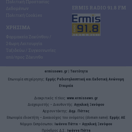
Πολιτική Προστασίας
ERMIS RADIO 91.8 FM
Δεδομένων
Πολιτική Cookies
ΧΡΉΣΙΜΑ
Φαρμακεία Ζακύνθου /
24ωρη Λειτουργία
Ταξιδεύω / Συγκοινωνίες
από/προς Ζάκυνθο
ermisnews.gr | Ταυτότητα
Eπωνυμία επιχείρησης:
Ερμής Ραδιοτηλεοπτική και Εκδοτική Ανώνυμη
Εταιρεία
Διακριτικός τίτλος:
www.ermisnews.gr
Διαχειριστής – Διευθυντής:
Αγγελική Ξενόφου
Αρχισυντάκτης:
Δημ. Πέττας
Επωνυμία ιδιοκτήτη – Δικαιούχος του ονόματος (domain name):
Ερμής ΑΕ
Νόμιμοι Εκπρόσωποι:
Iωάννα Πέττα – Αγγελική Ξενόφου
Πρόεδρος Δ.Σ.:
Iωάννα Πέττα