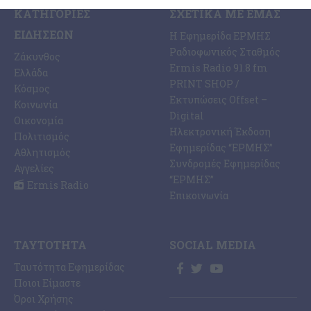
ΚΑΤΗΓΟΡΊΕΣ
ΣΧΕΤΙΚΆ ΜΕ ΕΜΆΣ
ΕΙΔΉΣΕΩΝ
Η Εφημερίδα ΕΡΜΗΣ
Ραδιοφωνικός Σταθμός
Ζάκυνθος
Ermis Radio 91.8 fm
Ελλάδα
PRINT SHOP /
Κόσμος
Εκτυπώσεις Offset –
Κοινωνία
Digital
Οικονομία
Ηλεκτρονική Έκδοση
Πολιτισμός
Εφημερίδας “ΕΡΜΗΣ”
Αθλητισμός
Συνδρομές Εφημερίδας
Αγγελίες
“ΕΡΜΗΣ”
Ermis Radio
Επικοινωνία
ΤΑΥΤΌΤΗΤΑ
SOCIAL MEDIA
Ταυτότητα Εφημερίδας
Ποιοι Είμαστε
Όροι Χρήσης