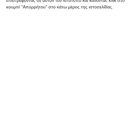
επιστρέφοντας σε αυτόν τον ιστότοπο και κάνοντας κλικ στο
΄Aκαρπη υπήρξε η συνεδρίαση του Δημοτικού Συμβουλίου το
κουμπί "Απορρήτου" στο κάτω μέρος της ιστοσελίδας.
βράδυ της Τρίτης με κύριο θέμα την αναμόρφωση του
προϋπολογισμού για την αντιμετώπιση των δαπανών ως προς
…
4 Αυγούστου 2026
ΕΛΛΆΔΑ
ΖΆΚΥΝΘΟΣ
Συλλήψεις 3 ατόμων για