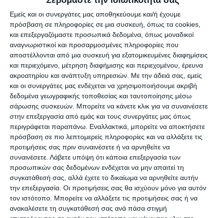
Εμείς και οι συνεργάτες μας αποθηκεύουμε και/ή έχουμε
πρόσβαση σε πληροφορίες σε μια συσκευή, όπως τα cookies,
και επεξεργαζόμαστε προσωπικά δεδομένα, όπως μοναδικοί
αναγνωριστικοί και προσαρμοσμένες πληροφορίες που
αποστέλλονται από μια συσκευή για εξατομικευμένες διαφημίσεις
και περιεχόμενο, μέτρηση διαφήμισης και περιεχομένου, έρευνα
ακροατηρίου και ανάπτυξη υπηρεσιών.
Με την άδειά σας, εμείς
και οι συνεργάτες μας ενδέχεται να χρησιμοποιήσουμε ακριβή
δεδομένα γεωγραφικής τοποθεσίας και ταυτοποίησης μέσω
σάρωσης συσκευών. Μπορείτε να κάνετε κλικ για να συναινέσετε
στην επεξεργασία από εμάς και τους συνεργάτες μας όπως
ΑΘΛΗΤΙΣΜΌΣ
ΕΛΛΆΔΑ
ΖΆΚΥΝΘΟΣ
περιγράφεται παραπάνω. Εναλλακτικά, μπορείτε να αποκτήσετε
πρόσβαση σε πιο λεπτομερείς πληροφορίες και να αλλάξετε τις
Χωρίς απόφαση η συνεδρίαση
προτιμήσεις σας πριν συναινέσετε ή να αρνηθείτε να
συναινέσετε.
Λάβετε υπόψη ότι κάποια επεξεργασία των
του Δημοτικού Συμβουλίου
προσωπικών σας δεδομένων ενδέχεται να μην απαιτεί τη
Ζακύνθου για τα έργα στο
συγκατάθεσή σας, αλλά έχετε το δικαίωμα να αρνηθείτε αυτήν
την επεξεργασία. Οι προτιμήσεις σας θα ισχύουν μόνο για αυτόν
Δημοτικό στάδιο
τον ιστότοπο. Μπορείτε να αλλάξετε τις προτιμήσεις σας ή να
ανακαλέσετε τη συγκατάθεσή σας ανά πάσα στιγμή