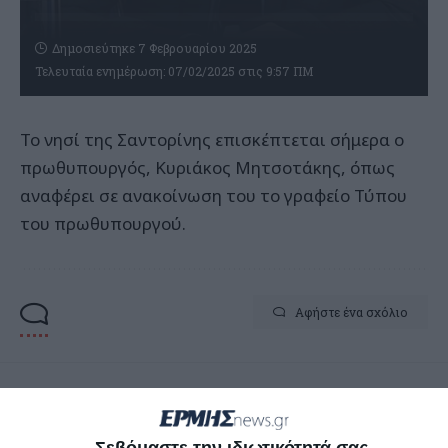
Δημοσιεύτηκε 7 Φεβρουαρίου 2025
Τελευταία ενημέρωση: 07/02/2025 στις 9:57 ΠΜ
Το νησί της Σαντορίνης επισκέπτεται σήμερα ο
πρωθυπουργός, Κυριάκος Μητσοτάκης, όπως
αναφέρει σε ανακοίνωση του το γραφείο Τύπου
του πρωθυπουργού.
Αφήστε ένα σχόλιο
ΔΙΑΒΆΣΤΕ ΕΠΊΣΗΣ
Σεβόμαστε την ιδιωτικότητά σας