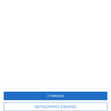
ΕΛΛΆΔΑ
Κηδεύεται στην Πάτρα ο
ξενοδόχος Ν.
Αποστολόπουλος
Αύριο Τρίτη 4 Αυγούστου τελείται στην Πάτρα η νεκρώσιμος
ακολουθία για τον επιχειρηματία-ξενοδόχο Νικόλαο Γ.
ΣΥΜΦΩΝΩ
Αποστολόπουλο που έφυγε από τη ζωή σε ηλικία 75 ετών,
…
ΠΕΡΙΣΣΟΤΕΡΕΣ ΕΠΙΛΟΓΕΣ
3 Αυγούστου 2026