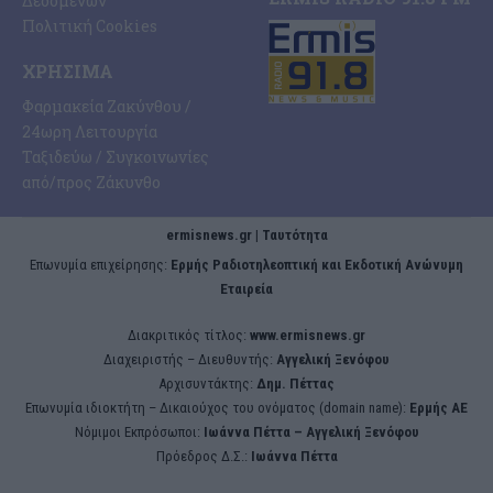
Δεδομένων
Πολιτική Cookies
ΧΡΉΣΙΜΑ
Φαρμακεία Ζακύνθου /
24ωρη Λειτουργία
Ταξιδεύω / Συγκοινωνίες
από/προς Ζάκυνθο
ermisnews.gr | Ταυτότητα
Eπωνυμία επιχείρησης:
Ερμής Ραδιοτηλεοπτική και Εκδοτική Ανώνυμη
Εταιρεία
Διακριτικός τίτλος:
www.ermisnews.gr
Διαχειριστής – Διευθυντής:
Αγγελική Ξενόφου
Αρχισυντάκτης:
Δημ. Πέττας
Επωνυμία ιδιοκτήτη – Δικαιούχος του ονόματος (domain name):
Ερμής ΑΕ
Νόμιμοι Εκπρόσωποι:
Iωάννα Πέττα – Αγγελική Ξενόφου
Πρόεδρος Δ.Σ.:
Iωάννα Πέττα