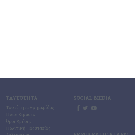
ΕΙΔΉΣΕΩΝ
Η Εφημερίδα ΕΡΜΗΣ
Ραδιοφωνικός Σταθμός
Ζάκυνθος
Ermis Radio 91.8 fm
Ελλάδα
PRINT SHOP /
Κόσμος
Εκτυπώσεις Offset –
Κοινωνία
Digital
Οικονομία
Ηλεκτρονική Έκδοση
Πολιτισμός
Εφημερίδας “ΕΡΜΗΣ”
Αθλητισμός
Συνδρομές Εφημερίδας
Αγγελίες
“ΕΡΜΗΣ”
Ermis Radio
Επικοινωνία
ΤΑΥΤΌΤΗΤΑ
SOCIAL MEDIA
Ταυτότητα Εφημερίδας
Ποιοι Είμαστε
Όροι Χρήσης
Πολιτική Προστασίας
ERMIS RADIO 91.8 FM