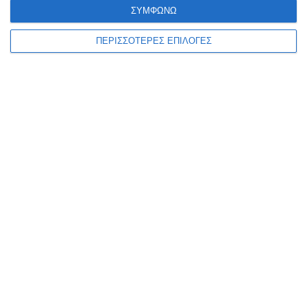
ΣΥΜΦΩΝΩ
ΠΕΡΙΣΣΟΤΕΡΕΣ ΕΠΙΛΟΓΕΣ
ΕΛΛΆΔΑ
ΖΆΚΥΝΘΟΣ
Στον Εισαγγελέα τουρίστας
που κατηγορείται για
σεξουαλική κακοποίηση στη
Ζάκυνθο
Η καταγγελία μιας αλλοδαπής τουρίστριας και η σύλληψη ενός
επίσης αλλοδαπού τουρίστα καθώς και η προσαγωγή του, σήμερα
το μεσημέρι, στην Εισαγγελία Ζακύνθου, με διατυπωμένες
…