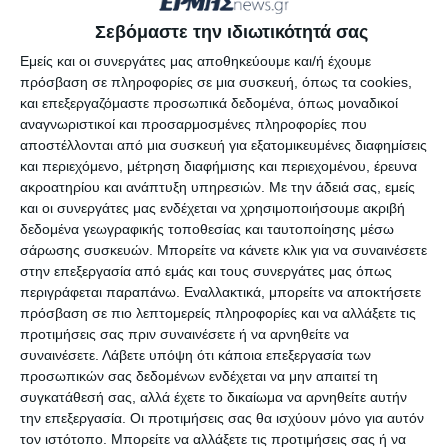
ευρώ, τα οποία βρέθηκαν στην κατοχή του και
Σεβόμαστε την ιδιωτικότητά σας
επιστράφηκαν στην κάτοχό τους.
Εμείς και οι συνεργάτες μας αποθηκεύουμε και/ή έχουμε
πρόσβαση σε πληροφορίες σε μια συσκευή, όπως τα cookies,
Προανάκριση για την υπόθεση
και επεξεργαζόμαστε προσωπικά δεδομένα, όπως μοναδικοί
αναγνωριστικοί και προσαρμοσμένες πληροφορίες που
πραγματοποιήθηκε από το Τμήμα Ασφαλείας
αποστέλλονται από μια συσκευή για εξατομικευμένες διαφημίσεις
Ζακύνθου.
και περιεχόμενο, μέτρηση διαφήμισης και περιεχομένου, έρευνα
ακροατηρίου και ανάπτυξη υπηρεσιών.
Με την άδειά σας, εμείς
και οι συνεργάτες μας ενδέχεται να χρησιμοποιήσουμε ακριβή
Ο συλληφθείς οδηγήθηκε στον κ. Εισαγγελέα
δεδομένα γεωγραφικής τοποθεσίας και ταυτοποίησης μέσω
Πλημμελειοδικών Ζακύνθου.
σάρωσης συσκευών. Μπορείτε να κάνετε κλικ για να συναινέσετε
στην επεξεργασία από εμάς και τους συνεργάτες μας όπως
περιγράφεται παραπάνω. Εναλλακτικά, μπορείτε να αποκτήσετε
πρόσβαση σε πιο λεπτομερείς πληροφορίες και να αλλάξετε τις
Αφήστε ένα σχόλιο
προτιμήσεις σας πριν συναινέσετε ή να αρνηθείτε να
συναινέσετε.
Λάβετε υπόψη ότι κάποια επεξεργασία των
προσωπικών σας δεδομένων ενδέχεται να μην απαιτεί τη
συγκατάθεσή σας, αλλά έχετε το δικαίωμα να αρνηθείτε αυτήν
την επεξεργασία. Οι προτιμήσεις σας θα ισχύουν μόνο για αυτόν
ΔΙΑΒΆΣΤΕ ΕΠΊΣΗΣ
τον ιστότοπο. Μπορείτε να αλλάξετε τις προτιμήσεις σας ή να