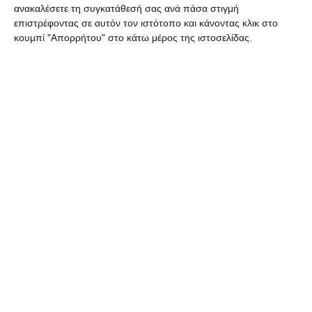
ανακαλέσετε τη συγκατάθεσή σας ανά πάσα στιγμή
επιστρέφοντας σε αυτόν τον ιστότοπο και κάνοντας κλικ στο
κουμπί "Απορρήτου" στο κάτω μέρος της ιστοσελίδας.
ΖΆΚΥΝΘΟΣ
Σύλληψη αλλοδαπού για
παραεμπόριο
Συνελήφθη, από αστυνομικούς του Αστυνομικού Τμήματος
Ζακύνθου, 40χρονος αλλοδαπός, για άσκηση υπαίθριου εμπορίου,
στερούμενος σχετικής άδειας από την αρμόδια Αρχή. Η σύλληψη