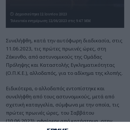
Δημοσιεύτηκε 12 Ιουνίου 2023
Τελευταία ενημέρωση: 12/06/2023 στις 9:47 ΜΜ
Συνελήφθη, κατά την αυτόφωρη διαδικασία, στις
11.06.2023, τις πρώτες πρωινές ώρες, στη
Ζάκυνθο, από αστυνομικούς της Ομάδας
Πρόληψης και Καταστολής Εγκληματικότητας
(Ο.Π.Κ.Ε.), αλλοδαπός, για το αδίκημα της κλοπής.
Ειδικότερα, ο αλλοδαπός εντοπίστηκε και
συνελήφθη από τους αστυνομικούς, μετά από
σχετική καταγγελία, σύμφωνα με την οποία, τις
πρώτες πρωινές ώρες, του Σαββάτου
(10.06.2023), αφαίρεσε από κατάστημα, στην
περιοχή του Λαγανά, γυαλιά οράσεως αξίας -250-