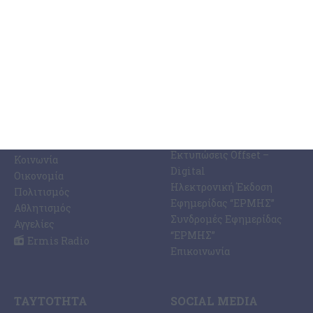
ΚΑΤΗΓΟΡΊΕΣ
ΣΧΕΤΙΚΆ ΜΕ ΕΜΆΣ
ΕΙΔΉΣΕΩΝ
Η Εφημερίδα ΕΡΜΗΣ
Ραδιοφωνικός Σταθμός
Ζάκυνθος
Ermis Radio 91.8 fm
Ελλάδα
PRINT SHOP /
Κόσμος
Εκτυπώσεις Offset –
Κοινωνία
Digital
Οικονομία
Ηλεκτρονική Έκδοση
Πολιτισμός
Εφημερίδας “ΕΡΜΗΣ”
Αθλητισμός
Συνδρομές Εφημερίδας
Αγγελίες
“ΕΡΜΗΣ”
Ermis Radio
Επικοινωνία
ΤΑΥΤΌΤΗΤΑ
SOCIAL MEDIA