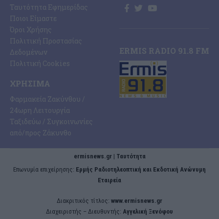
Ταυτότητα Εφημερίδας
Ποιοι Είμαστε
Όροι Χρήσης
Πολιτική Προστασίας
ERMIS RADIO 91.8 FM
Δεδομένων
Πολιτική Cookies
ΧΡΉΣΙΜΑ
Φαρμακεία Ζακύνθου /
24ωρη Λειτουργία
Ταξιδεύω / Συγκοινωνίες
από/προς Ζάκυνθο
ermisnews.gr | Ταυτότητα
Eπωνυμία επιχείρησης:
Ερμής Ραδιοτηλεοπτική και Εκδοτική Ανώνυμη
Εταιρεία
Διακριτικός τίτλος:
www.ermisnews.gr
Διαχειριστής – Διευθυντής:
Αγγελική Ξενόφου