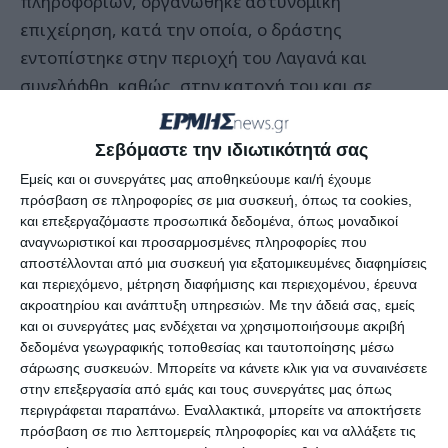
πληροφοριών, οργανώθηκε αστυνομική
επιχείρηση, κατά την οποία, ο δράστης
εντοπίστηκε στην περιοχή του Λαγανά και
συνελήφθη, καθώς, στην κατοχή του και σε
έρευνα που πραγματοποιήθηκε στην οικία του και
σε παρακείμενη αποθήκη αυτής (ειδικά
Σεβόμαστε την ιδιωτικότητά σας
διαμορφωμένη «κρύπτη» σε γυψοσανίδα οροφής),
Εμείς και οι συνεργάτες μας αποθηκεύουμε και/ή έχουμε
βρέθηκαν και κατασχέθηκαν:
πρόσβαση σε πληροφορίες σε μια συσκευή, όπως τα cookies,
και επεξεργαζόμαστε προσωπικά δεδομένα, όπως μοναδικοί
αναγνωριστικοί και προσαρμοσμένες πληροφορίες που
-131,3- γραμμάρια ακατέργαστης κάνναβης,
αποστέλλονται από μια συσκευή για εξατομικευμένες διαφημίσεις
και περιεχόμενο, μέτρηση διαφήμισης και περιεχομένου, έρευνα
-34,5- γραμμάρια κοκαΐνης,
ακροατηρίου και ανάπτυξη υπηρεσιών.
Με την άδειά σας, εμείς
-1- κινητό τηλέφωνο και
και οι συνεργάτες μας ενδέχεται να χρησιμοποιήσουμε ακριβή
δεδομένα γεωγραφικής τοποθεσίας και ταυτοποίησης μέσω
το χρηματικό ποσό των -2.560- ευρώ.
σάρωσης συσκευών. Μπορείτε να κάνετε κλικ για να συναινέσετε
στην επεξεργασία από εμάς και τους συνεργάτες μας όπως
περιγράφεται παραπάνω. Εναλλακτικά, μπορείτε να αποκτήσετε
Η προανάκριση διενεργήθηκε από το Τμήμα
πρόσβαση σε πιο λεπτομερείς πληροφορίες και να αλλάξετε τις
Ασφαλείας Ζακύνθου.