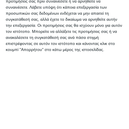
προτιμήσεις σας πριν συναινέσετε ή να αρνηθείτε να
συναινέσετε.
Λάβετε υπόψη ότι κάποια επεξεργασία των
Ο συλληφθείς οδηγήθηκε στον κ. Εισαγγελέα
προσωπικών σας δεδομένων ενδέχεται να μην απαιτεί τη
συγκατάθεσή σας, αλλά έχετε το δικαίωμα να αρνηθείτε αυτήν
Πλημμελειοδικών Ζακύνθου.
την επεξεργασία. Οι προτιμήσεις σας θα ισχύουν μόνο για αυτόν
τον ιστότοπο. Μπορείτε να αλλάξετε τις προτιμήσεις σας ή να
ΣΥΛΛΗΨΗ ΓΙΑ ΚΑΤΟΧΗ
ανακαλέσετε τη συγκατάθεσή σας ανά πάσα στιγμή
επιστρέφοντας σε αυτόν τον ιστότοπο και κάνοντας κλικ στο
κουμπί "Απορρήτου" στο κάτω μέρος της ιστοσελίδας.
Συνελήφθησαν, τη Δευτέρα (29.05.2023), βραδινές
ώρες, στο πλαίσιο στοχευμένων ελέγχων, από
αστυνομικούς των Διευθύνσεων Αστυνομίας
Ζακύνθου και Λευκάδας, δύο άτομα (ημεδαπός και
αλλοδαπός) για κατοχή ναρκωτικών ουσιών.
Ειδικότερα, στην πρώτη περίπτωση, στην
περιοχή του Λαγανά Ζακύνθου, εντοπίστηκε
αλλοδαπός και συνελήφθη, από αστυνομικούς
της Ομάδας Πρόληψης και Καταστολής