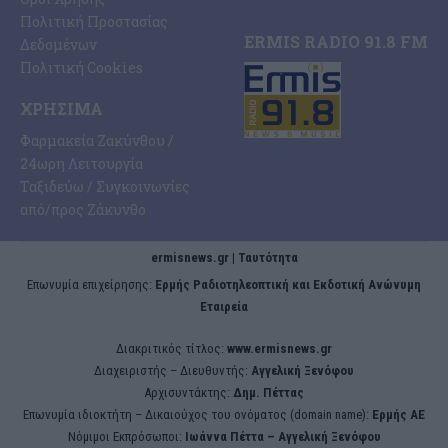
Πολιτική Προστασίας
ERMIS RADIO 91.8 FM
Δεδομένων
Πολιτική Cookies
ΧΡΉΣΙΜΑ
Φαρμακεία Ζακύνθου /
24ωρη Λειτουργία
Ταξιδεύω / Συγκοινωνίες
από/προς Ζάκυνθο
ermisnews.gr | Ταυτότητα
Eπωνυμία επιχείρησης:
Ερμής Ραδιοτηλεοπτική και Εκδοτική Ανώνυμη
Εταιρεία
Διακριτικός τίτλος:
www.ermisnews.gr
Διαχειριστής – Διευθυντής:
Αγγελική Ξενόφου
Αρχισυντάκτης:
Δημ. Πέττας
Επωνυμία ιδιοκτήτη – Δικαιούχος του ονόματος (domain name):
Ερμής ΑΕ
Νόμιμοι Εκπρόσωποι:
Iωάννα Πέττα – Αγγελική Ξενόφου