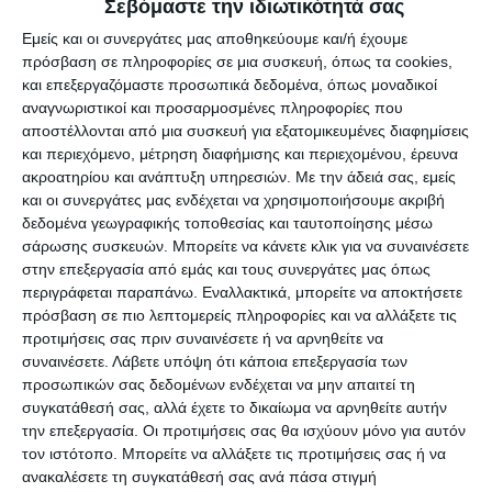
Σεβόμαστε την ιδιωτικότητά σας
Εμείς και οι συνεργάτες μας αποθηκεύουμε και/ή έχουμε
Οι συλληφθέντες οδηγήθηκαν στον κ. Εισαγγελέα
πρόσβαση σε πληροφορίες σε μια συσκευή, όπως τα cookies,
Πλημμελειοδικών Ζακύνθου.
και επεξεργαζόμαστε προσωπικά δεδομένα, όπως μοναδικοί
αναγνωριστικοί και προσαρμοσμένες πληροφορίες που
αποστέλλονται από μια συσκευή για εξατομικευμένες διαφημίσεις
και περιεχόμενο, μέτρηση διαφήμισης και περιεχομένου, έρευνα
ακροατηρίου και ανάπτυξη υπηρεσιών.
Με την άδειά σας, εμείς
Αφήστε ένα σχόλιο
και οι συνεργάτες μας ενδέχεται να χρησιμοποιήσουμε ακριβή
δεδομένα γεωγραφικής τοποθεσίας και ταυτοποίησης μέσω
σάρωσης συσκευών. Μπορείτε να κάνετε κλικ για να συναινέσετε
στην επεξεργασία από εμάς και τους συνεργάτες μας όπως
περιγράφεται παραπάνω. Εναλλακτικά, μπορείτε να αποκτήσετε
ΔΙΑΒΆΣΤΕ ΕΠΊΣΗΣ
πρόσβαση σε πιο λεπτομερείς πληροφορίες και να αλλάξετε τις
προτιμήσεις σας πριν συναινέσετε ή να αρνηθείτε να
συναινέσετε.
Λάβετε υπόψη ότι κάποια επεξεργασία των
προσωπικών σας δεδομένων ενδέχεται να μην απαιτεί τη
συγκατάθεσή σας, αλλά έχετε το δικαίωμα να αρνηθείτε αυτήν
την επεξεργασία. Οι προτιμήσεις σας θα ισχύουν μόνο για αυτόν
τον ιστότοπο. Μπορείτε να αλλάξετε τις προτιμήσεις σας ή να
ανακαλέσετε τη συγκατάθεσή σας ανά πάσα στιγμή