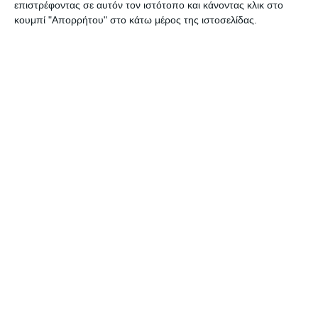
επιστρέφοντας σε αυτόν τον ιστότοπο και κάνοντας κλικ στο
κουμπί "Απορρήτου" στο κάτω μέρος της ιστοσελίδας.
ΖΆΚΥΝΘΟΣ
Σύλληψη αλλοδαπού για
παραεμπόριο
Συνελήφθη, από αστυνομικούς του Αστυνομικού Τμήματος
Ζακύνθου, 40χρονος αλλοδαπός, για άσκηση υπαίθριου εμπορίου,
στερούμενος σχετικής άδειας από την αρμόδια Αρχή. Η σύλληψη
του αλλοδαπού έγινε
…
8 Αυγούστου 2026