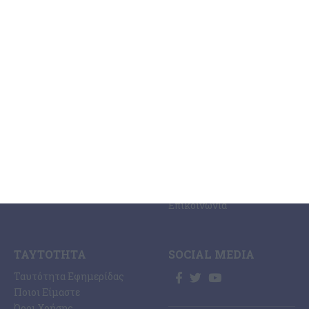
ΚΑΤΗΓΟΡΊΕΣ
ΣΧΕΤΙΚΆ ΜΕ ΕΜΆΣ
ΕΙΔΉΣΕΩΝ
Η Εφημερίδα ΕΡΜΗΣ
Ραδιοφωνικός Σταθμός
Ζάκυνθος
Ermis Radio 91.8 fm
Ελλάδα
PRINT SHOP /
Κόσμος
Εκτυπώσεις Offset –
Κοινωνία
Digital
Οικονομία
Ηλεκτρονική Έκδοση
Πολιτισμός
Εφημερίδας “ΕΡΜΗΣ”
Αθλητισμός
Συνδρομές Εφημερίδας
Αγγελίες
“ΕΡΜΗΣ”
Ermis Radio
Επικοινωνία
ΤΑΥΤΌΤΗΤΑ
SOCIAL MEDIA
Ταυτότητα Εφημερίδας
Ποιοι Είμαστε
Όροι Χρήσης