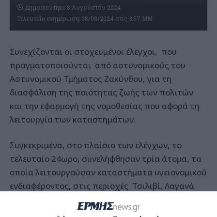
Δημοσιεύτηκε 8 Αυγούστου 2024
Τελευταία ενημέρωση: 08/08/2024 στις 3:57 ΜΜ
Συνεχίζονται οι στοχευμένοι έλεγχοι, που
πραγματοποιούνται από αστυνομικούς του
Αστυνομικού Τμήματος Ζακύνθου, για τη
διασφάλιση της ποιότητας ζωής των πολιτών
και την εφαρμογή της νομοθεσίας που αφορά τη
λειτουργία των καταστημάτων.
Συγκεκριμένα, στο πλαίσιο των ελέγχων, το
τελευταίο 24ωρο, συνελήφθησαν τρία άτομα, τα
οποία λειτουργούσαν καταστήματα υγειονομικού
ενδιαφέροντος, στις περιοχές Τσιλιβί, Λαγανά
και Αργάσι, αναπαράγοντας μουσική που
υπερέβαινε το επιτρεπτό όριο ήχου.