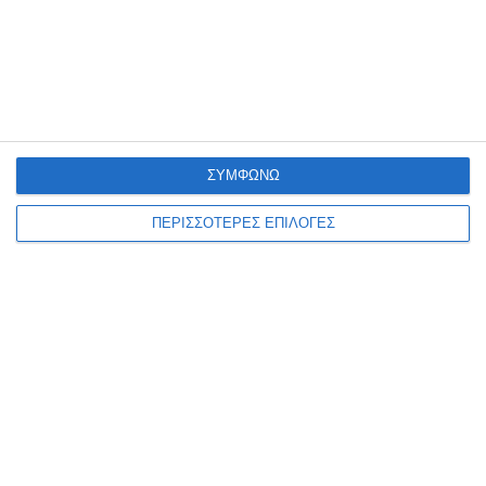
ΣΥΜΦΩΝΩ
ΠΕΡΙΣΣΟΤΕΡΕΣ ΕΠΙΛΟΓΕΣ
ΖΆΚΥΝΘΟΣ
Λαϊκή Συσπείρωση:
Εκρηκτικό το πρόβλημα με τα
λύματα
Διαμαρτυρία κατέθεσε ο συνδυασμός της Λαϊκής Συσπείρωσης
του Δημοτικού Συμβουλίου για ητ διαχείριση των λυμάτων της
Ζακύνθου και σε ανακοίνωση που εξέδωσε αναφέρει: Για άλλη
…