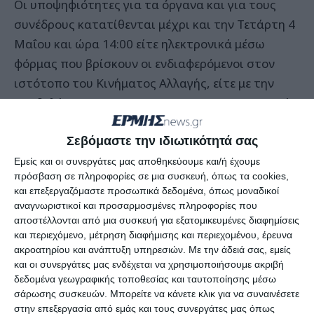
Οι υποψηφιότητες για τα όργανα και για τους
συνέδρους κατατίθενται μέχρι και την Τετάρτη 4
Μαΐου και ώρα 14:00 είτε ηλεκτρονικά μέσω
φόρμας που βρίσκουν οι ενδιαφερόμενοι στον
ιστότοπο του Κινήματος Αλλαγής, είτε με την
υποβολή email στο:
ekloges8maiou@gmail.com
ή
ακόμη και τηλεφωνικά στο 210-3665302.
Σεβόμαστε την ιδιωτικότητά σας
Δικαίωμα υποβολής υποψηφιότητας έχουν
αποκλειστικά και μόνο τα μέλη του Κινήματος.
Εμείς και οι συνεργάτες μας αποθηκεύουμε και/ή έχουμε
πρόσβαση σε πληροφορίες σε μια συσκευή, όπως τα cookies,
Κανένα μέλος δεν έχει δικαίωμα να καταθέσει
και επεξεργαζόμαστε προσωπικά δεδομένα, όπως μοναδικοί
υποψηφιότητα σε περισσότερα του ενός
αναγνωριστικοί και προσαρμοσμένες πληροφορίες που
οργάνου, έχει όμως δικαίωμα να θέσει
αποστέλλονται από μια συσκευή για εξατομικευμένες διαφημίσεις
και περιεχόμενο, μέτρηση διαφήμισης και περιεχομένου, έρευνα
υποψηφιότητα για τη συμμετοχή του σε ένα
ακροατηρίου και ανάπτυξη υπηρεσιών.
Με την άδειά σας, εμείς
όργανο και επίσης για να εκλεγεί σύνεδρος.
και οι συνεργάτες μας ενδέχεται να χρησιμοποιήσουμε ακριβή
δεδομένα γεωγραφικής τοποθεσίας και ταυτοποίησης μέσω
σάρωσης συσκευών. Μπορείτε να κάνετε κλικ για να συναινέσετε
Ο αριθμός των συνέδρων κατανέμεται ως εξής:
στην επεξεργασία από εμάς και τους συνεργάτες μας όπως