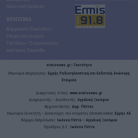
Πολιτική Cookies
ΧΡΉΣΙΜΑ
Φαρμακεία Ζακύνθου /
24ωρη Λειτουργία
Ταξιδεύω / Συγκοινωνίες
από/προς Ζάκυνθο
ermisnews.gr | Ταυτότητα
Eπωνυμία επιχείρησης:
Ερμής Ραδιοτηλεοπτική και Εκδοτική Ανώνυμη
Εταιρεία
Διακριτικός τίτλος:
www.ermisnews.gr
Διαχειριστής – Διευθυντής:
Αγγελική Ξενόφου
Αρχισυντάκτης:
Δημ. Πέττας
Επωνυμία ιδιοκτήτη – Δικαιούχος του ονόματος (domain name):
Ερμής ΑΕ
Νόμιμοι Εκπρόσωποι:
Iωάννα Πέττα – Αγγελική Ξενόφου
Πρόεδρος Δ.Σ.:
Iωάννα Πέττα