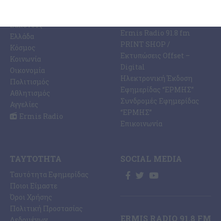
ΕΙΔΉΣΕΩΝ
Η Εφημερίδα ΕΡΜΗΣ
Ραδιοφωνικός Σταθμός
Ζάκυνθος
Ermis Radio 91.8 fm
Ελλάδα
PRINT SHOP /
Κόσμος
Εκτυπώσεις Offset –
Κοινωνία
Digital
Οικονομία
Ηλεκτρονική Έκδοση
Πολιτισμός
Εφημερίδας “ΕΡΜΗΣ”
Αθλητισμός
Συνδρομές Εφημερίδας
Αγγελίες
“ΕΡΜΗΣ”
Ermis Radio
Επικοινωνία
ΤΑΥΤΌΤΗΤΑ
SOCIAL MEDIA
Ταυτότητα Εφημερίδας
Ποιοι Είμαστε
Όροι Χρήσης
Πολιτική Προστασίας
ERMIS RADIO 91.8 FM
Δεδομένων