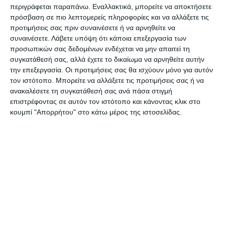
περιγράφεται παραπάνω. Εναλλακτικά, μπορείτε να αποκτήσετε
Εξωτερικό 38
πρόσβαση σε πιο λεπτομερείς πληροφορίες και να αλλάξετε τις
προτιμήσεις σας πριν συναινέσετε ή να αρνηθείτε να
συναινέσετε.
Λάβετε υπόψη ότι κάποια επεξεργασία των
ΠΕΡΙΦΕΡΕΙΑ ΑΤΤΙΚΗΣ 1.220
προσωπικών σας δεδομένων ενδέχεται να μην απαιτεί τη
συγκατάθεσή σας, αλλά έχετε το δικαίωμα να αρνηθείτε αυτήν
ΠΕΡΙΦΕΡΕΙΑ ΑΝΑΤΟΛΙΚΗΣ ΜΑΚΕΔΟΝΙΑΣ ΚΑΙ
την επεξεργασία. Οι προτιμήσεις σας θα ισχύουν μόνο για αυτόν
τον ιστότοπο. Μπορείτε να αλλάξετε τις προτιμήσεις σας ή να
ΘΡΑΚΗΣ 198
ανακαλέσετε τη συγκατάθεσή σας ανά πάσα στιγμή
επιστρέφοντας σε αυτόν τον ιστότοπο και κάνοντας κλικ στο
ΠΕΡΙΦΕΡΕΙΑ ΒΟΡΕΙΟΥ ΑΙΓΑΙΟΥ 67
κουμπί "Απορρήτου" στο κάτω μέρος της ιστοσελίδας.
ΠΕΡΙΦΕΡΕΙΑ ΔΥΤΙΚΗΣ ΕΛΛΑΔΑΣ 374
ΠΕΡΙΦΕΡΕΙΑ ΔΥΤΙΚΗΣ ΜΑΚΕΔΟΝΙΑΣ 118
ΠΕΡΙΦΕΡΕΙΑ ΗΠΕΙΡΟΥ 163
ΠΕΡΙΦΕΡΕΙΑ ΘΕΣΣΑΛΙΑΣ 253