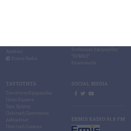
Ραδιοφωνικός Σταθμός
Ζάκυνθος
Ermis Radio 91.8 fm
Ελλάδα
PRINT SHOP /
Κόσμος
Εκτυπώσεις Offset –
Κοινωνία
Digital
Οικονομία
Ηλεκτρονική Έκδοση
Πολιτισμός
Εφημερίδας “ΕΡΜΗΣ”
Αθλητισμός
Συνδρομές Εφημερίδας
Αγγελίες
“ΕΡΜΗΣ”
Ermis Radio
Επικοινωνία
ΤΑΥΤΌΤΗΤΑ
SOCIAL MEDIA
Ταυτότητα Εφημερίδας
Ποιοι Είμαστε
Όροι Χρήσης
Πολιτική Προστασίας
ERMIS RADIO 91.8 FM
Δεδομένων
Πολιτική Cookies