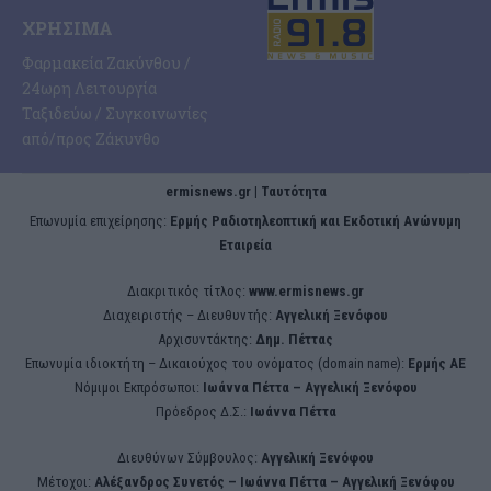
ΧΡΉΣΙΜΑ
Φαρμακεία Ζακύνθου /
24ωρη Λειτουργία
Ταξιδεύω / Συγκοινωνίες
από/προς Ζάκυνθο
ermisnews.gr | Ταυτότητα
Eπωνυμία επιχείρησης:
Ερμής Ραδιοτηλεοπτική και Εκδοτική Ανώνυμη
Εταιρεία
Διακριτικός τίτλος:
www.ermisnews.gr
Διαχειριστής – Διευθυντής:
Αγγελική Ξενόφου
Αρχισυντάκτης:
Δημ. Πέττας
Επωνυμία ιδιοκτήτη – Δικαιούχος του ονόματος (domain name):
Ερμής ΑΕ
Νόμιμοι Εκπρόσωποι:
Iωάννα Πέττα – Αγγελική Ξενόφου
Πρόεδρος Δ.Σ.:
Iωάννα Πέττα
Διευθύνων Σύμβουλος:
Αγγελική Ξενόφου
Μέτοχοι:
Αλέξανδρος Συνετός – Iωάννα Πέττα – Αγγελική Ξενόφου