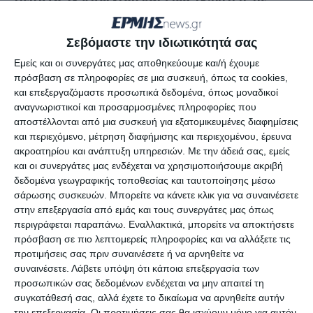
Πέμπτη 28 Απριλίου και ώρα 15:00 μ.μ. με
τηλεδιάσκεψη μέσω της υπηρεσίας
e:
Presence.gov.gr
, με αποκλειστικό θέμα:
Σεβόμαστε την ιδιωτικότητά σας
«Απολογισμός Πεπραγμένων Περιφέρειας
Εμείς και οι συνεργάτες μας αποθηκεύουμε και/ή έχουμε
Ιονίων Νήσων έτους 2021».
πρόσβαση σε πληροφορίες σε μια συσκευή, όπως τα cookies,
και επεξεργαζόμαστε προσωπικά δεδομένα, όπως μοναδικοί
αναγνωριστικοί και προσαρμοσμένες πληροφορίες που
Ο Πρόεδρος Περιφερειακού Συμβουλίου
αποστέλλονται από μια συσκευή για εξατομικευμένες διαφημίσεις
Περιφέρειας Ιονίων Νήσων
και περιεχόμενο, μέτρηση διαφήμισης και περιεχομένου, έρευνα
ακροατηρίου και ανάπτυξη υπηρεσιών.
Με την άδειά σας, εμείς
Νικόλαος Μουζακίτης
και οι συνεργάτες μας ενδέχεται να χρησιμοποιήσουμε ακριβή
δεδομένα γεωγραφικής τοποθεσίας και ταυτοποίησης μέσω
σάρωσης συσκευών. Μπορείτε να κάνετε κλικ για να συναινέσετε
στην επεξεργασία από εμάς και τους συνεργάτες μας όπως
Αφήστε ένα σχόλιο
περιγράφεται παραπάνω. Εναλλακτικά, μπορείτε να αποκτήσετε
πρόσβαση σε πιο λεπτομερείς πληροφορίες και να αλλάξετε τις
προτιμήσεις σας πριν συναινέσετε ή να αρνηθείτε να
συναινέσετε.
Λάβετε υπόψη ότι κάποια επεξεργασία των
προσωπικών σας δεδομένων ενδέχεται να μην απαιτεί τη
ΔΙΑΒΆΣΤΕ ΕΠΊΣΗΣ
συγκατάθεσή σας, αλλά έχετε το δικαίωμα να αρνηθείτε αυτήν
την επεξεργασία. Οι προτιμήσεις σας θα ισχύουν μόνο για αυτόν