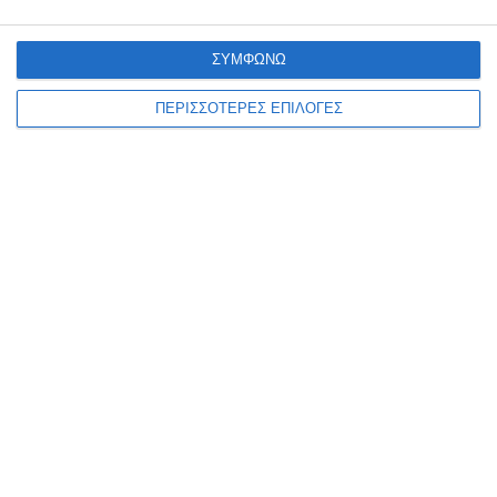
5 Αυγούστου 2026
ΣΥΜΦΩΝΩ
ΠΕΡΙΣΣΟΤΕΡΕΣ ΕΠΙΛΟΓΕΣ
ΖΆΚΥΝΘΟΣ
Πνίγηκε 75χρονος
Ζακυνθινός στο Λαγανά
Ζακύνθου