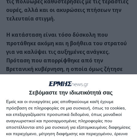
τις πολύωρες καθυστερήσεις με τις τεράστιες
ουρές, αλλά και οι ακυρώσεις πτήσεων την
τελευταία στιγμή.
Η κατάσταση είναι τόσο δύσκολη που
προτάθηκε ακόμη και η βοήθεια του στρατού
για να καλύψει τις αυξημένες ανάγκες.
Πρόταση που απορρίφθηκε από την
Βρετανική κυβέρνηση, η οποία όμως ζήτησε
από τις αεροπορικές εταιρείες να
διευκρινίσουν μέχρι την Παρασκευή ποιες
Σεβόμαστε την ιδιωτικότητά σας
πτήσεις δεν θα πραγματοποιηθούν, αλλά και
Εμείς και οι συνεργάτες μας αποθηκεύουμε και/ή έχουμε
να καταθέσουν προτάσεις για την οριστική
πρόσβαση σε πληροφορίες σε μια συσκευή, όπως τα cookies,
λύση του προβλήματος.
και επεξεργαζόμαστε προσωπικά δεδομένα, όπως μοναδικοί
αναγνωριστικοί και προσαρμοσμένες πληροφορίες που
Αξίζει να σημειωθεί ότι τα προβλήματα
αποστέλλονται από μια συσκευή για εξατομικευμένες διαφημίσεις
και περιεχόμενο, μέτρηση διαφήμισης και περιεχομένου, έρευνα
αφορούν κυρίως τις αεροπορικές εταιρείες