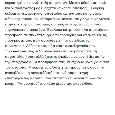
ακροατηρίου και ανάπτυξη υπηρεσιών.
Με την άδειά σας, εμείς
British
Airways
και
Easyjet
, της οποίας
και οι συνεργάτες μας ενδέχεται να χρησιμοποιήσουμε ακριβή
μάλιστα ο Γενικός Διευθυντής Επιχειρήσεων
δεδομένα γεωγραφικής τοποθεσίας και ταυτοποίησης μέσω
σάρωσης συσκευών. Μπορείτε να κάνετε κλικ για να συναινέσετε
παραιτήθηκε τη Δευτέρα καθώς η εταιρεία
στην επεξεργασία από εμάς και τους συνεργάτες μας όπως
του αναγκάστηκε να ακυρώσει 742 πτήσεις
περιγράφεται παραπάνω. Εναλλακτικά, μπορείτε να αποκτήσετε
μόνο τον προηγούμενο μήνα.
πρόσβαση σε πιο λεπτομερείς πληροφορίες και να αλλάξετε τις
προτιμήσεις σας πριν συναινέσετε ή να αρνηθείτε να
συναινέσετε.
Λάβετε υπόψη ότι κάποια επεξεργασία των
Καθησυχάζει ο ΕΟΤ
προσωπικών σας δεδομένων ενδέχεται να μην απαιτεί τη
συγκατάθεσή σας, αλλά έχετε το δικαίωμα να αρνηθείτε αυτήν
την επεξεργασία. Οι προτιμήσεις σας θα ισχύουν μόνο για αυτόν
Μιλώντας στο ΑΠΕ-ΜΠΕ, η προϊσταμένη του
τον ιστότοπο. Μπορείτε να αλλάξετε τις προτιμήσεις σας ή να
γραφείου του ΕΟΤ Ηνωμένου Βασιλείου &
ανακαλέσετε τη συγκατάθεσή σας ανά πάσα στιγμή
Ιρλανδίας Ελένη Σκαρβέλη ήταν
επιστρέφοντας σε αυτόν τον ιστότοπο και κάνοντας κλικ στο
κουμπί "Απορρήτου" στο κάτω μέρος της ιστοσελίδας.
καθησυχαστική για τις πτήσεις που αφορούν
την Ελλάδα. «Σε αυτή τη δεδομένη στιγμή, και
κατόπιν επαφών μας με την βρετανική αγορά,
δεν ανησυχούμε για τις ακυρώσεις κάποιων
πτήσεων από το Ηνωμένο Βασίλειο λόγω της