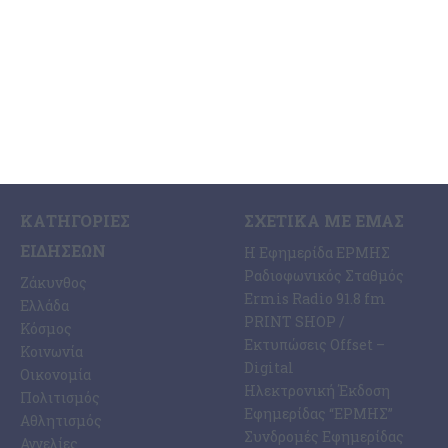
4 Αυγούστου 2026
ΚΑΤΗΓΟΡΊΕΣ
ΣΧΕΤΙΚΆ ΜΕ ΕΜΆΣ
ΕΙΔΉΣΕΩΝ
Η Εφημερίδα ΕΡΜΗΣ
Ραδιοφωνικός Σταθμός
Ζάκυνθος
Ermis Radio 91.8 fm
Ελλάδα
PRINT SHOP /
Κόσμος
Εκτυπώσεις Offset –
Κοινωνία
Digital
Οικονομία
Ηλεκτρονική Έκδοση
Πολιτισμός
Εφημερίδας “ΕΡΜΗΣ”
Αθλητισμός
Συνδρομές Εφημερίδας
Αγγελίες