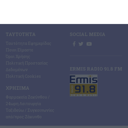
Συνδρομές Εφημερίδας
Αγγελίες
“ΕΡΜΗΣ”
Ermis Radio
Επικοινωνία
ΤΑΥΤΌΤΗΤΑ
SOCIAL MEDIA
Ταυτότητα Εφημερίδας
Ποιοι Είμαστε
Όροι Χρήσης
Πολιτική Προστασίας
ERMIS RADIO 91.8 FM
Δεδομένων
Πολιτική Cookies
ΧΡΉΣΙΜΑ
Φαρμακεία Ζακύνθου /
24ωρη Λειτουργία
Ταξιδεύω / Συγκοινωνίες
από/προς Ζάκυνθο