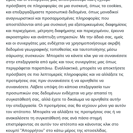
ΔΙΑΒΆΣΤΕ ΕΠΊΣΗΣ
πρόσβαση σε πληροφορίες σε μια συσκευή, όπως τα cookies,
και επεξεργαζόμαστε προσωπικά δεδομένα, όπως μοναδικοί
αναγνωριστικοί και προσαρμοσμένες πληροφορίες που
αποστέλλονται από μια συσκευή για εξατομικευμένες διαφημίσεις
και περιεχόμενο, μέτρηση διαφήμισης και περιεχομένου, έρευνα
ακροατηρίου και ανάπτυξη υπηρεσιών.
Με την άδειά σας, εμείς
και οι συνεργάτες μας ενδέχεται να χρησιμοποιήσουμε ακριβή
δεδομένα γεωγραφικής τοποθεσίας και ταυτοποίησης μέσω
σάρωσης συσκευών. Μπορείτε να κάνετε κλικ για να συναινέσετε
στην επεξεργασία από εμάς και τους συνεργάτες μας όπως
περιγράφεται παραπάνω. Εναλλακτικά, μπορείτε να αποκτήσετε
πρόσβαση σε πιο λεπτομερείς πληροφορίες και να αλλάξετε τις
προτιμήσεις σας πριν συναινέσετε ή να αρνηθείτε να
συναινέσετε.
Λάβετε υπόψη ότι κάποια επεξεργασία των
ΖΆΚΥΝΘΟΣ
προσωπικών σας δεδομένων ενδέχεται να μην απαιτεί τη
συγκατάθεσή σας, αλλά έχετε το δικαίωμα να αρνηθείτε αυτήν
Σύλληψη αλλοδαπού για
την επεξεργασία. Οι προτιμήσεις σας θα ισχύουν μόνο για αυτόν
παραεμπόριο
τον ιστότοπο. Μπορείτε να αλλάξετε τις προτιμήσεις σας ή να
ανακαλέσετε τη συγκατάθεσή σας ανά πάσα στιγμή
επιστρέφοντας σε αυτόν τον ιστότοπο και κάνοντας κλικ στο
Συνελήφθη, από αστυνομικούς του Αστυνομικού Τμήματος
κουμπί "Απορρήτου" στο κάτω μέρος της ιστοσελίδας.