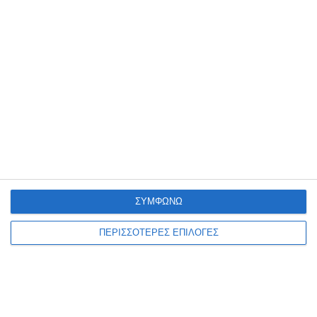
ΖΆΚΥΝΘΟΣ
Συλλήψεις για παραβάσεις
της νομοθεσίας περί
ναρκωτικών στη Ζάκυνθο
Από αστυνομικούς Υπηρεσιών της Διεύθυνσης Αστυνομίας
Ζακύνθου (Τμήμα Δίωξης και Εξιχνίασης Εγκλημάτων Ζακύνθου,
ΔΙ.ΑΣ. και Ο.Π.Κ.Ε.) συνελήφθησαν, το τελευταίο 48ωρο, πέντε άτομα,
εκ των οποίων
…
ΣΥΜΦΩΝΩ
7 Αυγούστου 2026
ΠΕΡΙΣΣΟΤΕΡΕΣ ΕΠΙΛΟΓΕΣ