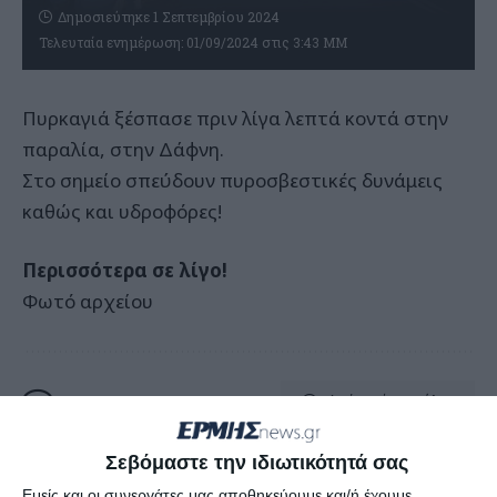
Δημοσιεύτηκε 1 Σεπτεμβρίου 2024
Τελευταία ενημέρωση: 01/09/2024 στις 3:43 ΜΜ
Πυρκαγιά ξέσπασε πριν λίγα λεπτά κοντά στην
παραλία, στην Δάφνη.
Στο σημείο σπεύδουν πυροσβεστικές δυνάμεις
καθώς και υδροφόρες!
Περισσότερα σε λίγο!
Φωτό αρχείου
Αφήστε ένα σχόλιο
Σεβόμαστε την ιδιωτικότητά σας
Εμείς και οι συνεργάτες μας αποθηκεύουμε και/ή έχουμε