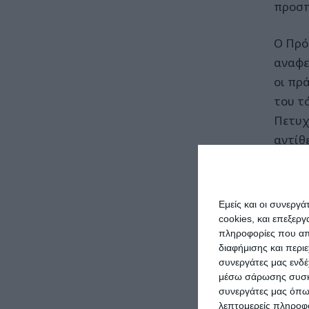
προσπ
Ο Πρό
αναφε
οι πρ
του τ
Πετυχ
αντίθε
αυτές 
λιγότ
συγκε
Εμείς και οι συνεργ
cookies, και επεξε
Για τ
πληροφορίες που απο
διαφήμισης και περι
συμβο
συνεργάτες μας ενδέ
κάτοι
μέσω σάρωσης συσκευ
ότι θ
συνεργάτες μας όπω
λεπτομερείς πληροφορ