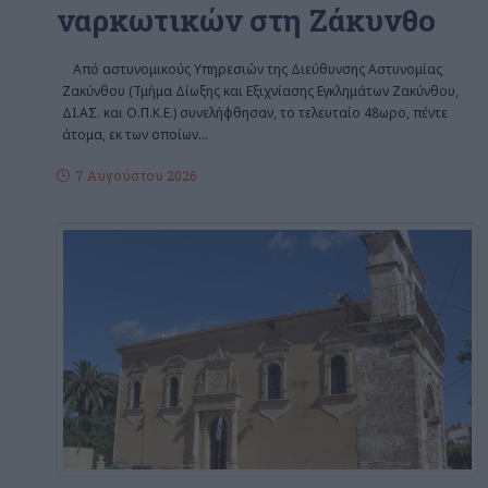
ναρκωτικών στη Ζάκυνθο
Από αστυνομικούς Υπηρεσιών της Διεύθυνσης Αστυνομίας
Ζακύνθου (Τμήμα Δίωξης και Εξιχνίασης Εγκλημάτων Ζακύνθου,
ΔΙ.ΑΣ. και Ο.Π.Κ.Ε.) συνελήφθησαν, το τελευταίο 48ωρο, πέντε
άτομα, εκ των οποίων
…
7 Αυγούστου 2026