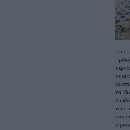
Για τι
Πρόεδρ
περνά 
σε αυ
Δυστυ
τα ίδ
συμβο
των τ
οπωσδ
σημαν