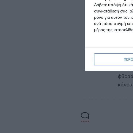
έχει γ
Λάβετε υπόψη ότι κά
έτοιμ
συγκατάθεσή σας, αλ
από τ
μόνο για αυτόν τον 
ανά πάσα στιγμή επι
κάποι
μέρος της ιστοσελίδα
Όσες 
θα βγε
από τη
μείνει
ΠΕΡΙ
εξαιρέ
φθορά
κάνου