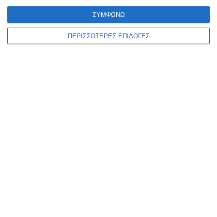
Πόσες φορές ακόμη πρέπει να αναδειχθεί το ίδιο πρόβλημα στα
ΣΥΜΦΩΝΩ
επείγοντα του Νοσοκομείου για να υπάρξει λύση; αναρωτιέται η
Νομαρχιακή Επιτροπή ΠΑΣΟΚ Ζακύνθου η οποία
…
ΠΕΡΙΣΣΟΤΕΡΕΣ ΕΠΙΛΟΓΕΣ
8 Αυγούστου 2026
ΑΘΛΗΤΙΣΜΌΣ
ΖΆΚΥΝΘΟΣ
0-0 με την ιστορική Λάρισα ο