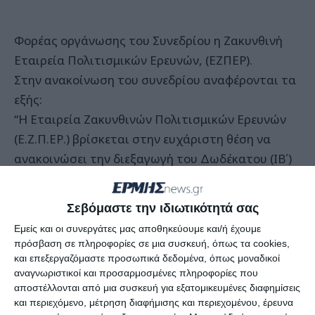
Φορέας οργάνωσης του Συνεδρίου η Ζακυνθινή
Εταιρεία Πολιτισμικών Ερευνών, (ΕΖΠΕΡ).
Στην ανακοίνωση του συνεδρίου αναφέρονται τα
εξής:
“Η Εταιρεία Ζακυνθινών Πολιτισμικών Ερευνών
(Ε.Ζ.Π.ΕΡ.) βρίσκεται στην ευχάριστη θέση να
ανακοινώσει την διεξαγωγή του Δωδέκατου (ΙΒ΄)
Πανιονίου Συνεδρίου, ως συνέχεια του
σημαντικού αυτού θεσμού που αποτελεί την
Σεβόμαστε την ιδιωτικότητά σας
κορυφαία επιστημονική οργάνωση στον χώρο
Εμείς και οι συνεργάτες μας αποθηκεύουμε και/ή έχουμε
των Ιονίων Νήσων.
πρόσβαση σε πληροφορίες σε μια συσκευή, όπως τα cookies,
και επεξεργαζόμαστε προσωπικά δεδομένα, όπως μοναδικοί
αναγνωριστικοί και προσαρμοσμένες πληροφορίες που
αποστέλλονται από μια συσκευή για εξατομικευμένες διαφημίσεις
Tο Δωδέκατο (ΙΒ΄) Πανιόνιο Συνέδριο
και περιεχόμενο, μέτρηση διαφήμισης και περιεχομένου, έρευνα
διοργανώνεται από την Εταιρεία Ζακυνθινών