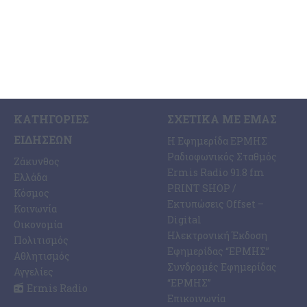
ΚΑΤΗΓΟΡΊΕΣ
ΣΧΕΤΙΚΆ ΜΕ ΕΜΆΣ
ΕΙΔΉΣΕΩΝ
Η Εφημερίδα ΕΡΜΗΣ
Ραδιοφωνικός Σταθμός
Ζάκυνθος
Ermis Radio 91.8 fm
Ελλάδα
PRINT SHOP /
Κόσμος
Εκτυπώσεις Offset –
Κοινωνία
Digital
Οικονομία
Ηλεκτρονική Έκδοση
Πολιτισμός
Εφημερίδας “ΕΡΜΗΣ”
Αθλητισμός
Συνδρομές Εφημερίδας
Αγγελίες
“ΕΡΜΗΣ”
Ermis Radio
Επικοινωνία