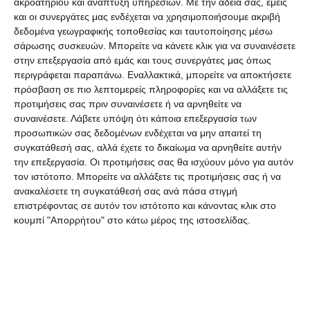
ακροατηρίου και ανάπτυξη υπηρεσιών.
Με την άδειά σας, εμείς
Πολιτισμικών Ερευνών (Ε.Ζ.Π.ΕΡ.), μία πενταετία
και οι συνεργάτες μας ενδέχεται να χρησιμοποιήσουμε ακριβή
δεδομένα γεωγραφικής τοποθεσίας και ταυτοποίησης μέσω
μετά το ΙΑ΄, που έλαβε χώρα στην Κεφαλλονιά τον
σάρωσης συσκευών. Μπορείτε να κάνετε κλικ για να συναινέσετε
Μάιο του 2018, λόγω των ειδικών συνθηκών του
στην επεξεργασία από εμάς και τους συνεργάτες μας όπως
κορωνοϊού (κατά παρέκκλιση των υπαγορεύσεων
περιγράφεται παραπάνω. Εναλλακτικά, μπορείτε να αποκτήσετε
πρόσβαση σε πιο λεπτομερείς πληροφορίες και να αλλάξετε τις
του θεσμού που καθορίστηκε το 1914 και ορίζει
προτιμήσεις σας πριν συναινέσετε ή να αρνηθείτε να
την πραγματοποίησή του κάθε τέσσερα χρόνια),
συναινέσετε.
Λάβετε υπόψη ότι κάποια επεξεργασία των
από 18 έως 21 Οκτωβρίου 2023 με φυσική
προσωπικών σας δεδομένων ενδέχεται να μην απαιτεί τη
συγκατάθεσή σας, αλλά έχετε το δικαίωμα να αρνηθείτε αυτήν
παρουσία, στην Ζάκυνθο. Τις δυσκολίες της
την επεξεργασία. Οι προτιμήσεις σας θα ισχύουν μόνο για αυτόν
συντόμευσης του χρόνου οργάνωσης του
τον ιστότοπο. Μπορείτε να αλλάξετε τις προτιμήσεις σας ή να
Συνεδρίου η Ε.Ζ.Π.ΕΡ. επιχειρεί να ξεπεράσει με
ανακαλέσετε τη συγκατάθεσή σας ανά πάσα στιγμή
επιστρέφοντας σε αυτόν τον ιστότοπο και κάνοντας κλικ στο
την επικουρία της Τεχνολογίας.
κουμπί "Απορρήτου" στο κάτω μέρος της ιστοσελίδας.
Καλούνται τα Μέλη της Επιστημονικής
Κοινότητας να δηλώσουν τη συμμετοχή τους είτε
στην ιστοσελίδα του Συνεδρίου: