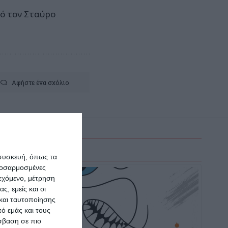
πό τον Σταύρο
Αφήστε ένα σχόλιο
 συσκευή, όπως τα
προσαρμοσμένες
ιεχόμενο, μέτρηση
ς, εμείς και οι
και ταυτοποίησης
ό εμάς και τους
σβαση σε πιο