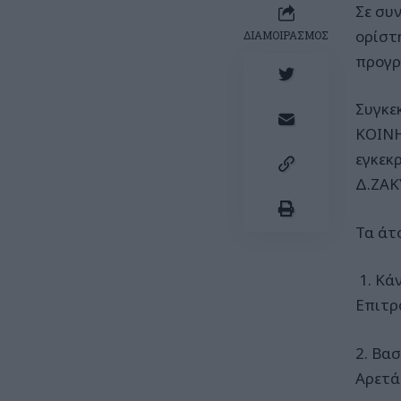
Σε συ
ορίστ
ΔΙΑΜΟΙΡΑΣΜΟΣ
προγρ
Συγκε
ΚΟΙΝΗ
εγκεκ
Δ.ΖΑΚ
Τα άτο
1. Κά
Επιτρ
2. Βα
Αρετά