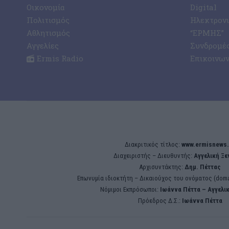
Οικονομία
Digital
Πολιτισμός
Ηλεκτρον
Αθλητισμός
“ΕΡΜΗΣ”
Αγγελίες
Συνδρομέ
Ermis Radio
Επικοινων
Διακριτικός τίτλος:
www.ermisnews.
Διαχειριστής – Διευθυντής:
Αγγελική Ξ
Αρχισυντάκτης:
Δημ. Πέττας
Επωνυμία ιδιοκτήτη – Δικαιούχος του ονόματος (doma
Νόμιμοι Εκπρόσωποι:
Iωάννα Πέττα – Αγγελι
Πρόεδρος Δ.Σ.:
Iωάννα Πέττα