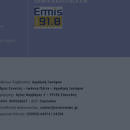
ERMIS RADIO 91.8 FM
ρη
πό/προς
υθύνων Σύμβουλος:
Αγγελική Ξενόφου
δρος Συνετός – Iωάννα Πέττα – Αγγελική Ξενόφου
χείρησης:
Aγίας Βαρβάρας 2 – 29100 Ζάκυνθος
ΑΦΜ:
099926627
– ΔΟΥ:
Ζακύνθου
διεύθυνση επικοινωνίας:
contact@ermisnews.gr
εφωνικό Κέντρο:
(26950) 44414 / 24206