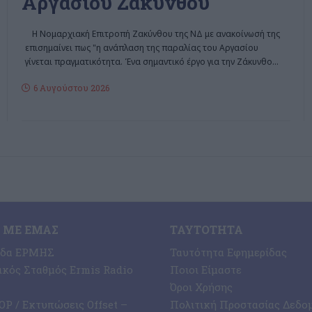
Αργασίου Ζακύνθου
Η Νομαρχιακή Επιτροπή Ζακύνθου της ΝΔ με ανακοίνωσή της
επισημαίνει πως "η ανάπλαση της παραλίας του Αργασίου
γίνεται πραγματικότητα. Ένα σημαντικό έργο για την Ζάκυνθο
…
6 Αυγούστου 2026
 ΜΕ ΕΜΆΣ
ΤΑΥΤΌΤΗΤΑ
ίδα ΕΡΜΗΣ
Ταυτότητα Εφημερίδας
κός Σταθμός Ermis Radio
Ποιοι Είμαστε
Όροι Χρήσης
P / Εκτυπώσεις Offset –
Πολιτική Προστασίας Δεδο