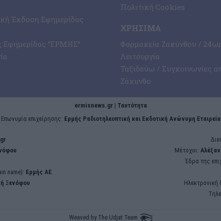
Πολιτική Cookies
ική Έκδοση Εφημερίδας
ΧΡΉΣΙΜΑ
ς Εφημερίδας “ΕΡΜΗΣ”
Φαρμακεία Ζακύνθου / 24ω
ία
Λειτουργία
Ταξιδεύω / Συγκοινωνίες α
Ζάκυνθο
ermisnews.gr | Ταυτότητα
Eπωνυμία επιχείρησης:
Ερμής Ραδιοτηλεοπτική και Εκδοτική Ανώνυμη Εταιρεία
gr
Διε
ενόφου
Μέτοχοι:
Αλέξαν
Έδρα της επι
in name):
Ερμής ΑΕ
κή Ξενόφου
Ηλεκτρονική 
Tηλ
Weaved by
The Udjat Team