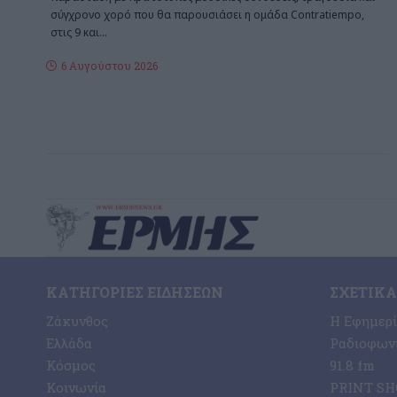
σύγχρονο χορό που θα παρουσιάσει η ομάδα Contratiempo,
στις 9 και
…
6 Αυγούστου 2026
ΚΑΤΗΓΟΡΊΕΣ ΕΙΔΉΣΕΩΝ
ΣΧΕΤΙΚΆ
Ζάκυνθος
Η Εφημερ
Ελλάδα
Ραδιοφωνι
Κόσμος
91.8 fm
Κοινωνία
PRINT SHO