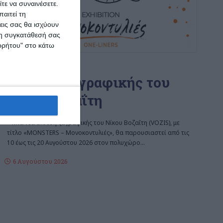
τε να συναινέσετε.
αιτεί τη
εις σας θα ισχύουν
 τη συγκατάθεσή σας
ορρήτου" στο κάτω
ΖΆΚΥΝΘΟΣ
Έκθεση ζωγραφικής του
Νίκου Βοζαΐτη
Μια νέα έκθεση ζωγραφικής του Νίκου Βοζαΐτη (VOZIS), με
τίτλο «MONSTERS – Μονοκοντυλιές», θα παρουσιαστεί από τις
10 έως τις 20 Αυγούστου 2026 στον πολυχώρο
…
6 Αυγούστου 2026