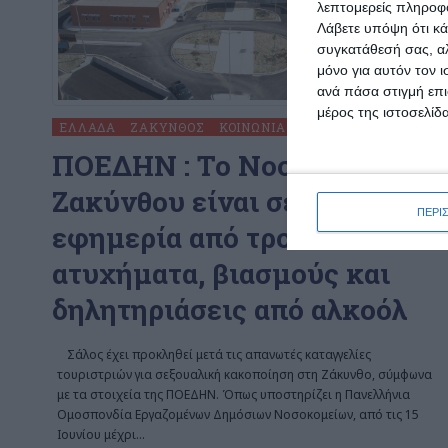
λεπτομερείς πληροφορ
Λάβετε υπόψη ότι κά
συγκατάθεσή σας, αλ
μόνο για αυτόν τον 
ανά πάσα στιγμή επι
μέρος της ιστοσελίδα
ΕΛΛΆΔΑ
ΖΆΚΥΝΘΟΣ
ΚΟΙΝΩΝΊΑ
ΠΟΕΔΗΝ : To Νοσοκομείο
Ζακύνθου είναι σε διαρκή
ΠΕΡΙ
εφημερία από τροχαία
ατυχήματα, βιασμούς και
δηλητηριάσεις από αλκοόλ
Σάλος έχει προκληθεί μετά τις απανωτές καταγγελίες
τουριστριών για σεξουαλική κακοποίηση στη Ζάκυνθο, σύμφωνα
με τα στοιχεία της ΠΟΕΔΗΝ. Όπως υποστηρίζει η Πανελλήνια
Ομοσπονδία Εργαζομένων Δημόσιων Νοσοκομείων, από τις 15
Ιουνίου μέχρι
…