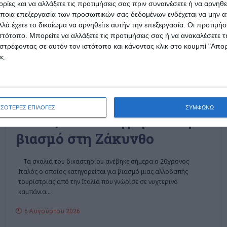
ίες και να αλλάξετε τις προτιμήσεις σας πριν συναινέσετε ή να αρνηθεί
ποια επεξεργασία των προσωπικών σας δεδομένων ενδέχεται να μην απ
λά έχετε το δικαίωμα να αρνηθείτε αυτήν την επεξεργασία. Οι προτιμήσ
ιστότοπο. Μπορείτε να αλλάξετε τις προτιμήσεις σας ή να ανακαλέσετε
στρέφοντας σε αυτόν τον ιστότοπο και κάνοντας κλικ στο κουμπί "Απ
ς.
ΖΆΚΥΝΘΟΣ
Ελεύθερος με
περιοριστικούς όρους ο
ΣΣΟΤΕΡΕΣ ΕΠΙΛΟΓΕΣ
ΣΥΜΦΩΝΩ
Ιταλός που κατηγορείται για
βιασμό στη Ζάκυνθο
Τα σκαλιά του δικαστηρίου ανέβηκε σήμερα ο 20χρονος
Ιταλός ο οποίος κατηγορείται για βιασμό μιας αλλοδαπής
τουρίστριας από την Ιταλία που γνώρισε σε νυχτερινό
καμπάνια
…
6 Αυγούστου 2026