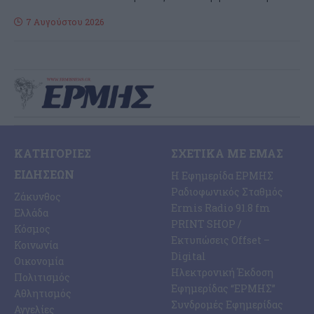
7 Αυγούστου 2026
ΚΑΤΗΓΟΡΊΕΣ
ΣΧΕΤΙΚΆ ΜΕ ΕΜΆΣ
ΕΙΔΉΣΕΩΝ
Η Εφημερίδα ΕΡΜΗΣ
Ραδιοφωνικός Σταθμός
Ζάκυνθος
Ermis Radio 91.8 fm
Ελλάδα
PRINT SHOP /
Κόσμος
Εκτυπώσεις Offset –
Κοινωνία
Digital
Οικονομία
Ηλεκτρονική Έκδοση
Πολιτισμός
Εφημερίδας “ΕΡΜΗΣ”
Αθλητισμός
Συνδρομές Εφημερίδας
Αγγελίες