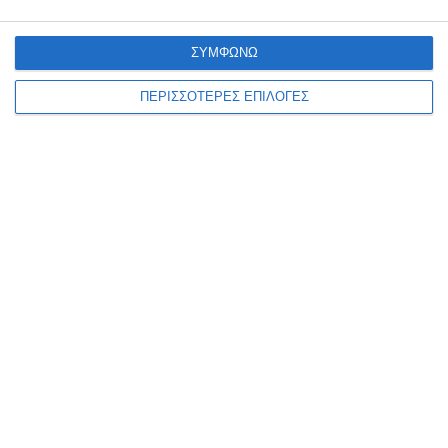
ΔΙΑΒΆΣΤΕ ΕΠΊΣΗΣ
ΣΥΜΦΩΝΩ
ΠΕΡΙΣΣΟΤΕΡΕΣ ΕΠΙΛΟΓΕΣ
ΖΆΚΥΝΘΟΣ
Σύλληψη αλλοδαπού για
παραεμπόριο
Συνελήφθη, από αστυνομικούς του Αστυνομικού Τμήματος
Ζακύνθου, 40χρονος αλλοδαπός, για άσκηση υπαίθριου εμπορίου,