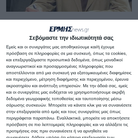
ΕΠΙΒΕΒΑΙΩΝΕΤΑΙ ΜΟΛΥΝΣΗ ΑΠΟ ΤΑ ΛΥΜΑΤΑ
ΣΤΟ ΠΟΤΑΜΙ
Σεβόμαστε την ιδιωτικότητά σας
Εμείς και οι συνεργάτες μας αποθηκεύουμε και/ή έχουμε
“Περιμένουμε τον Περιφερειάρχη αυτήν την
πρόσβαση σε πληροφορίες σε μια συσκευή, όπως τα cookies,
εβδομάδα. Δεν έχει επισημοποιηθεί ακόμα η
και επεξεργαζόμαστε προσωπικά δεδομένα, όπως μοναδικοί
ημερομηνία. Αυτό που αξίζει να αναφέρουμε είναι
αναγνωριστικοί και προσαρμοσμένες πληροφορίες που
αποστέλλονται από μια συσκευή για εξατομικευμένες διαφημίσεις
ότι μετά από παρεμβάσεις δικές μου αλλά και την
και περιεχόμενο, μέτρηση διαφήμισης και περιεχομένου, έρευνα
πίεση των πολιτών άρχισαν να γίνονται
ακροατηρίου και ανάπτυξη υπηρεσιών.
Με την άδειά σας, εμείς
αναλύσεις πάνω σε δειγματοληψίες στην περιοχή
και οι συνεργάτες μας ενδέχεται να χρησιμοποιήσουμε ακριβή
δεδομένα γεωγραφικής τοποθεσίας και ταυτοποίησης μέσω
του ποταμιού.
σάρωσης συσκευών. Μπορείτε να κάνετε κλικ για να συναινέσετε
στην επεξεργασία από εμάς και τους συνεργάτες μας όπως
Η πρώτη δειγματοληψία έγινε στις 18/06. Οι
περιγράφεται παραπάνω. Εναλλακτικά, μπορείτε να αποκτήσετε
πρόσβαση σε πιο λεπτομερείς πληροφορίες και να αλλάξετε τις
επόμενες ήταν 26/06 και 27/06.
προτιμήσεις σας πριν συναινέσετε ή να αρνηθείτε να
συναινέσετε.
Λάβετε υπόψη ότι κάποια επεξεργασία των