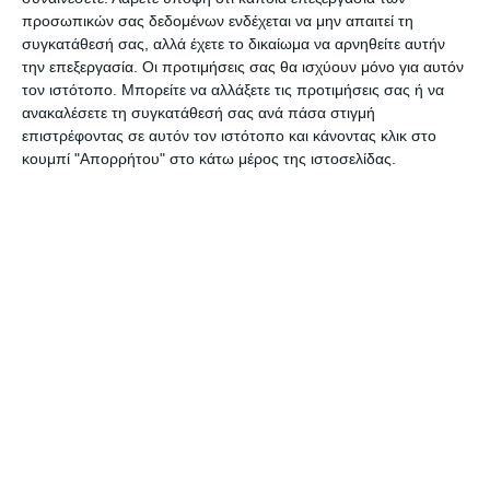
Τα αποτελέσματα που βγαίνουν δεν είναι θετικά.
προσωπικών σας δεδομένων ενδέχεται να μην απαιτεί τη
Βλέπουμε ότι το υγρό που βγαίνει από την
συγκατάθεσή σας, αλλά έχετε το δικαίωμα να αρνηθείτε αυτήν
την επεξεργασία. Οι προτιμήσεις σας θα ισχύουν μόνο για αυτόν
σωλήνα του βιολογικού στο ποτάμι είναι
τον ιστότοπο. Μπορείτε να αλλάξετε τις προτιμήσεις σας ή να
επιβαρυμένο. Από εκεί και πέρα, η Διεύθυνση
ανακαλέσετε τη συγκατάθεσή σας ανά πάσα στιγμή
Περιβάλλοντος έχει κάνει προτάσεις και συζητάει
επιστρέφοντας σε αυτόν τον ιστότοπο και κάνοντας κλικ στο
κουμπί "Απορρήτου" στο κάτω μέρος της ιστοσελίδας.
δυναμικά ώστε να δουν πως θα αντιμετωπιστεί
αυτό το πράγμα. Αυτό είναι κάτι που ανησυχεί
όλο το νησί. Αυτή η διαδικασία θα συνεχίσει έτσι.