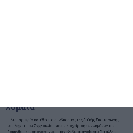
ΖΆΚΥΝΘΟΣ
Λαϊκή Συσπείρωση:
Εκρηκτικό το πρόβλημα με τα
λύματα
Διαμαρτυρία κατέθεσε ο συνδυασμός της Λαϊκής Συσπείρωσης
του Δημοτικού Συμβουλίου για ητ διαχείριση των λυμάτων της
Ζακύνθου και σε ανακοίνωση που εξέδωσε αναφέρει: Για άλλη
…