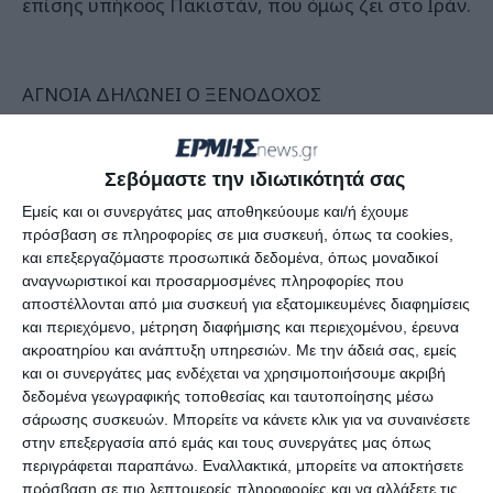
επίσης υπήκοος Πακιστάν, που όμως ζει στο Ιράν.
ΑΓΝΟΙΑ ΔΗΛΩΝΕΙ Ο ΞΕΝΟΔΟΧΟΣ
Σεβόμαστε την ιδιωτικότητά σας
΄Εκπληκτος από τις εξελίξεις και για λόγους που
δεν γνωρίζει αποδίδει την ανάμιξη του στην
Εμείς και οι συνεργάτες μας αποθηκεύουμε και/ή έχουμε
πρόσβαση σε πληροφορίες σε μια συσκευή, όπως τα cookies,
υπόθεση τρομοκρατίας που αποκαλύφθηκε μετά
και επεξεργαζόμαστε προσωπικά δεδομένα, όπως μοναδικοί
από συνεργασία ελληνικών και ξένων μυστικών
αναγνωριστικοί και προσαρμοσμένες πληροφορίες που
υπηρεσιών ο ξενοδόχος της Ζακύνθου,
αποστέλλονται από μια συσκευή για εξατομικευμένες διαφημίσεις
και περιεχόμενο, μέτρηση διαφήμισης και περιεχομένου, έρευνα
φωτογραφία του οποίου βρέθηκε στο κινητό του
ακροατηρίου και ανάπτυξη υπηρεσιών.
Με την άδειά σας, εμείς
Syed Irtaza Haider ως υποψήφιο θύμα προς
και οι συνεργάτες μας ενδέχεται να χρησιμοποιήσουμε ακριβή
εκτέλεση.
δεδομένα γεωγραφικής τοποθεσίας και ταυτοποίησης μέσω
σάρωσης συσκευών. Μπορείτε να κάνετε κλικ για να συναινέσετε
Σύμφωνα με αποκλειστικές πληροφορίες ο
στην επεξεργασία από εμάς και τους συνεργάτες μας όπως
συγκεκριμένος ξενοδόχος εντοπίστηκε και
περιγράφεται παραπάνω. Εναλλακτικά, μπορείτε να αποκτήσετε
κλήθηκε από την Ασφάλεια Ζακύνθου να
πρόσβαση σε πιο λεπτομερείς πληροφορίες και να αλλάξετε τις