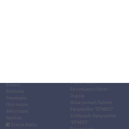
ΚΑΤΗΓΟΡΊΕΣ
ΣΧΕΤΙΚΆ ΜΕ ΕΜΆΣ
ΕΙΔΉΣΕΩΝ
Η Εφημερίδα ΕΡΜΗΣ
Ραδιοφωνικός Σταθμός
Ζάκυνθος
Ermis Radio 91.8 fm
Ελλάδα
PRINT SHOP /
Κόσμος
Εκτυπώσεις Offset –
Κοινωνία
Digital
Οικονομία
Ηλεκτρονική Έκδοση
Πολιτισμός
Εφημερίδας “ΕΡΜΗΣ”
Αθλητισμός
Συνδρομές Εφημερίδας
Αγγελίες
“ΕΡΜΗΣ”
Ermis Radio
Επικοινωνία