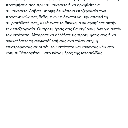
προτιμήσεις σας πριν συναινέσετε ή να αρνηθείτε να
καταθέσει λεπτομέρειες για την σχέση που είχε
συναινέσετε.
Λάβετε υπόψη ότι κάποια επεξεργασία των
με τον συγκεκριμένο Πακιστανό.
προσωπικών σας δεδομένων ενδέχεται να μην απαιτεί τη
Ο ξενοδόχος φέρεται να παραδέχθηκε ότι
συγκατάθεσή σας, αλλά έχετε το δικαίωμα να αρνηθείτε αυτήν
την επεξεργασία. Οι προτιμήσεις σας θα ισχύουν μόνο για αυτόν
χρησιμοποιούσε τους προηγούμενους μήνες για
τον ιστότοπο. Μπορείτε να αλλάξετε τις προτιμήσεις σας ή να
εποχιακές εργασίες τον συγκεκριμένο μετανάστη
ανακαλέσετε τη συγκατάθεσή σας ανά πάσα στιγμή
και ότι κάποια μέρα που έβρεχε φέρεται να τον
επιστρέφοντας σε αυτόν τον ιστότοπο και κάνοντας κλικ στο
κουμπί "Απορρήτου" στο κάτω μέρος της ιστοσελίδας.
μετέφερε στο σπίτι που διέμενε στο Λαγανά, απ’
όπου και η φωτογραφία που τον δείχνει να οδηγεί
το αυτοκίνητό του. ΄Οσο για τους λόγους που
στοχοποιήθηκε από τους Παιστανούς
τρομοκράτες, ο συγκεκριμένο ξενοδόχος δήλωσε
πλήρη άγνοια.
Στο μεταξύ χθες στην Αθήνα δημοσιεύτηκε η
φωτογραφία του φερόμενου ως εγκέφαλου της
επιχείρησης με το ψευδώνυμο Shani.
Σε βίντεο που έχει ανεβάσει ο ίδιος στον