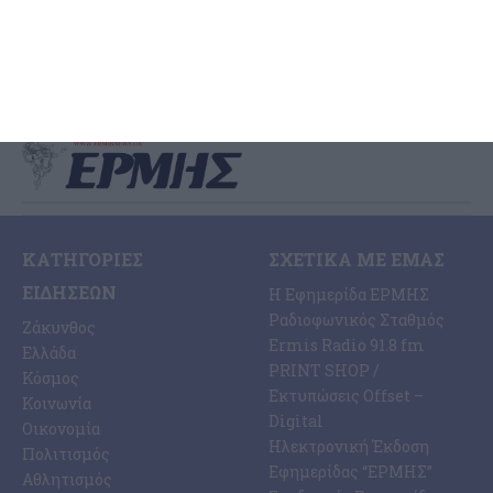
Συμβουλίου. Δια ζώσης συνεδρίαση ζητά και η Λαϊκή
…
7 Αυγούστου 2026
ΚΑΤΗΓΟΡΊΕΣ
ΣΧΕΤΙΚΆ ΜΕ ΕΜΆΣ
ΕΙΔΉΣΕΩΝ
Η Εφημερίδα ΕΡΜΗΣ
Ραδιοφωνικός Σταθμός
Ζάκυνθος
Ermis Radio 91.8 fm
Ελλάδα
PRINT SHOP /
Κόσμος
Εκτυπώσεις Offset –
Κοινωνία
Digital
Οικονομία
Ηλεκτρονική Έκδοση
Πολιτισμός
Εφημερίδας “ΕΡΜΗΣ”
Αθλητισμός