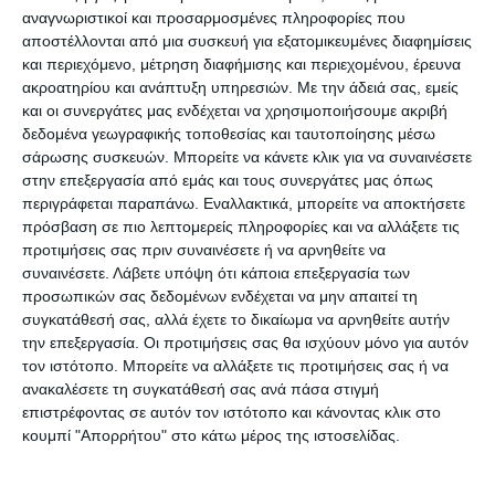
αναγνωριστικοί και προσαρμοσμένες πληροφορίες που
αποστέλλονται από μια συσκευή για εξατομικευμένες διαφημίσεις
και περιεχόμενο, μέτρηση διαφήμισης και περιεχομένου, έρευνα
ακροατηρίου και ανάπτυξη υπηρεσιών.
Με την άδειά σας, εμείς
και οι συνεργάτες μας ενδέχεται να χρησιμοποιήσουμε ακριβή
δεδομένα γεωγραφικής τοποθεσίας και ταυτοποίησης μέσω
σάρωσης συσκευών. Μπορείτε να κάνετε κλικ για να συναινέσετε
στην επεξεργασία από εμάς και τους συνεργάτες μας όπως
περιγράφεται παραπάνω. Εναλλακτικά, μπορείτε να αποκτήσετε
πρόσβαση σε πιο λεπτομερείς πληροφορίες και να αλλάξετε τις
προτιμήσεις σας πριν συναινέσετε ή να αρνηθείτε να
Ο Διονύσης Ακτύπης
συναινέσετε.
Λάβετε υπόψη ότι κάποια επεξεργασία των
προσωπικών σας δεδομένων ενδέχεται να μην απαιτεί τη
συγκατάθεσή σας, αλλά έχετε το δικαίωμα να αρνηθείτε αυτήν
την επεξεργασία. Οι προτιμήσεις σας θα ισχύουν μόνο για αυτόν
τον ιστότοπο. Μπορείτε να αλλάξετε τις προτιμήσεις σας ή να
ανακαλέσετε τη συγκατάθεσή σας ανά πάσα στιγμή
επιστρέφοντας σε αυτόν τον ιστότοπο και κάνοντας κλικ στο
κουμπί "Απορρήτου" στο κάτω μέρος της ιστοσελίδας.