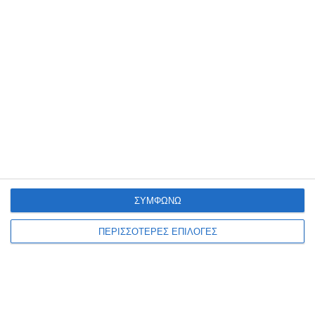
προετοιμασίας της στο Καρπενήσι, όπου πραγματοποιεί το βασικό
στάδιο της προετοιμασίας της, μένοντας στο 0-0
…
8 Αυγούστου 2026
ΣΥΜΦΩΝΩ
ΠΕΡΙΣΣΟΤΕΡΕΣ ΕΠΙΛΟΓΕΣ
ΖΆΚΥΝΘΟΣ
Συλλήψεις για παραβάσεις
της νομοθεσίας περί