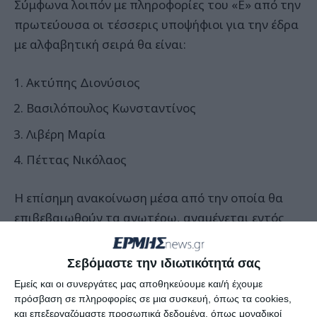
Σύμφωνα λοιπόν με πληροφορίες του «Ε» από την
πρωτεύουσα οι τέσσερις υποψήφιοι για την έδρα
με αλφαβητική σειρά θα είναι:
Ακτύπης Διονύσιος
Βασιλόπουλος Κωνσταντίνος
Λιβέρη Μαρία
Πέττας Νικόλαος
Η επίσημη ανακοίνωση μέσα από την οποία θα
επιβεβαιωθούν τα ανωτέρω, αναμένεται εντός
του Σαββατοκύριακου.
Σεβόμαστε την ιδιωτικότητά σας
Εμείς και οι συνεργάτες μας αποθηκεύουμε και/ή έχουμε
πρόσβαση σε πληροφορίες σε μια συσκευή, όπως τα cookies,
και επεξεργαζόμαστε προσωπικά δεδομένα, όπως μοναδικοί