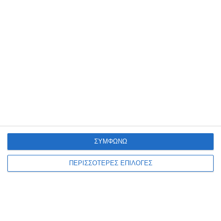
ΖΆΚΥΝΘΟΣ
Έκθεση ζωγραφικής του
Νίκου Βοζαΐτη
Μια νέα έκθεση ζωγραφικής του Νίκου Βοζαΐτη (VOZIS), με τίτλο
«MONSTERS – Μονοκοντυλιές», θα παρουσιαστεί από τις 10 έως τις
20 Αυγούστου 2026 στον πολυχώρο
…
6 Αυγούστου 2026
ΣΥΜΦΩΝΩ
ΠΕΡΙΣΣΟΤΕΡΕΣ ΕΠΙΛΟΓΕΣ