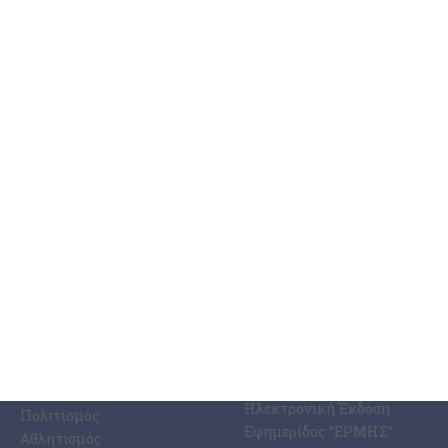
το μεσημέρι, στην Εισαγγελία Ζακύνθου, με διατυπωμένες
…
6 Αυγούστου 2026
ΚΑΤΗΓΟΡΊΕΣ
ΣΧΕΤΙΚΆ ΜΕ ΕΜΆΣ
ΕΙΔΉΣΕΩΝ
Η Εφημερίδα ΕΡΜΗΣ
Ραδιοφωνικός Σταθμός
Ζάκυνθος
Ermis Radio 91.8 fm
Ελλάδα
PRINT SHOP /
Κόσμος
Εκτυπώσεις Offset –
Κοινωνία
Digital
Οικονομία
Ηλεκτρονική Έκδοση
Πολιτισμός
Εφημερίδας “ΕΡΜΗΣ”
Αθλητισμός