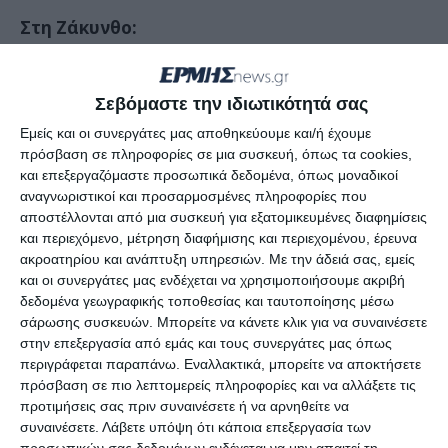
Στη Ζάκυνθο:
-222-
έλεγχοι ατόμων,
Σεβόμαστε την ιδιωτικότητά σας
-164-
έλεγχοι οχημάτων,
Εμείς και οι συνεργάτες μας αποθηκεύουμε και/ή έχουμε
-26-
προσαγωγές,
πρόσβαση σε πληροφορίες σε μια συσκευή, όπως τα cookies,
και επεξεργαζόμαστε προσωπικά δεδομένα, όπως μοναδικοί
-11-
συλλήψεις (μεταξύ των οποίων -2- για
αναγνωριστικοί και προσαρμοσμένες πληροφορίες που
ναρκωτικά, -3- για ηχορύπανση και -3- για
αποστέλλονται από μια συσκευή για εξατομικευμένες διαφημίσεις
και περιεχόμενο, μέτρηση διαφήμισης και περιεχομένου, έρευνα
στέρηση διπλώματος), ενώ
ακροατηρίου και ανάπτυξη υπηρεσιών.
Με την άδειά σας, εμείς
βεβαιώθηκαν και –
69
– παραβάσεις Κ.Ο.Κ. και
και οι συνεργάτες μας ενδέχεται να χρησιμοποιήσουμε ακριβή
δεδομένα γεωγραφικής τοποθεσίας και ταυτοποίησης μέσω
ακινητοποιήθηκαν -8- οχήματα, λόγω μέθης και
σάρωσης συσκευών. Μπορείτε να κάνετε κλικ για να συναινέσετε
στέρησης προστατευτικού κράνους.
στην επεξεργασία από εμάς και τους συνεργάτες μας όπως
περιγράφεται παραπάνω. Εναλλακτικά, μπορείτε να αποκτήσετε
πρόσβαση σε πιο λεπτομερείς πληροφορίες και να αλλάξετε τις
Οι έλεγχοι εστιάστηκαν και στον
Λαγανά
, όπου
προτιμήσεις σας πριν συναινέσετε ή να αρνηθείτε να
από τις παραπάνω συλλήψεις
συναινέσετε.
Λάβετε υπόψη ότι κάποια επεξεργασία των