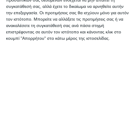
πραγματοποιήθηκαν οι -4- και συγκεκριμένα -2-
προσωπικών σας δεδομένων ενδέχεται να μην απαιτεί τη
συγκατάθεσή σας, αλλά έχετε το δικαίωμα να αρνηθείτε αυτήν
για ναρκωτικά με κατάσχεση ποσότητας
την επεξεργασία. Οι προτιμήσεις σας θα ισχύουν μόνο για αυτόν
κοκαΐνης καθώς και -2- για ηχορύπανση.
τον ιστότοπο. Μπορείτε να αλλάξετε τις προτιμήσεις σας ή να
Παράλληλα βεβαιώθηκαν -24- παραβάσεις Κ.Ο.Κ.
ανακαλέσετε τη συγκατάθεσή σας ανά πάσα στιγμή
επιστρέφοντας σε αυτόν τον ιστότοπο και κάνοντας κλικ στο
μεταξύ των οποίων -6- για ταχύτητα, -5- για
κουμπί "Απορρήτου" στο κάτω μέρος της ιστοσελίδας.
κράνος, -2- για ζώνη και -1- για μέθη.
Αφήστε ένα σχόλιο
ΔΙΑΒΆΣΤΕ ΕΠΊΣΗΣ