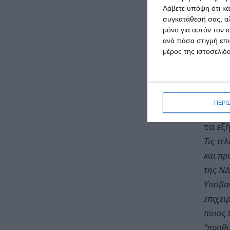
Λάβετε υπόψη ότι κά
μάτια 
συγκατάθεσή σας, αλ
ευθύνε
μόνο για αυτόν τον 
Σε αυτ
ανά πάσα στιγμή επι
μέρος της ιστοσελίδα
χειρισ
πελάζε
ΠΕΡΙ
To KKE
τα εξή
Τις τε
και πρ
της ΝΔ
Υπόβαθ
επιχει
ποιος 
“προθυ