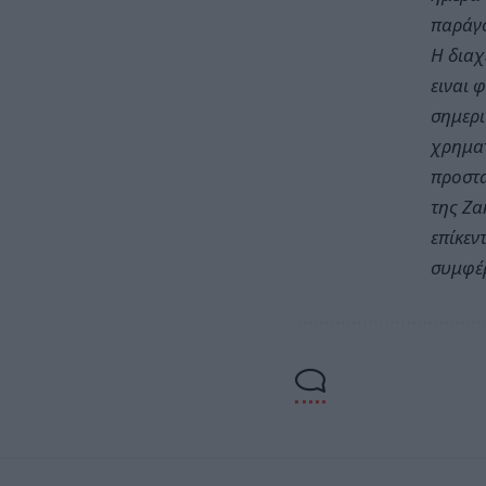
παράγο
Η διαχ
ειναι 
σημερι
χρηματ
προστα
της Ζα
επίκεν
συμφέ