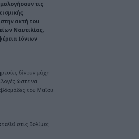
μολογήσουν τις
σεισμικής
 στην ακτή του
είων Ναυτιλίας,
φέρεια Ιόνιων
ηρεσίες δίνουν μάχη
ιλογές ώστε να
 εβδομάδες του Μαΐου
σταθεί στις Βολίμες