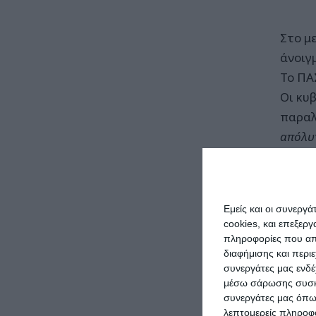
Στο μ
άνοιγ
Το ΠΑ
Οι κυβ
παραλ
απόλυτ
περνάε
Μετά τ
πολιτώ
Εμείς και οι συνεργ
πολιτι
cookies, και επεξε
Χαρακτ
πληροφορίες που απο
αποφασ
διαφήμισης και περι
συνεργάτες μας ενδέ
ανακοι
μέσω σάρωσης συσκευ
νομοθε
συνεργάτες μας όπω
Πρόκει
λεπτομερείς πληροφορ