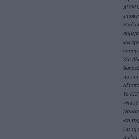
ΛΗΨΗΣ 
επισκέ
Επιδιώ
σήμερα
έλεγχο
ναυαγί
Και όλ
δυνατό
που απ
αξιοπο
Το ΚΚΕ
«Ναυάγ
Ναυαγί
και τη
Για τη
ημέρα 