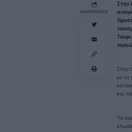
Στην 
αναγκ
ΔΙΑΜΟΙΡΑΣΜΟΣ
Προστ
ναυαγ
Τουρι
νησιώ
Στην ο
με το
κατασ
και π
Το πρ
κλιμά