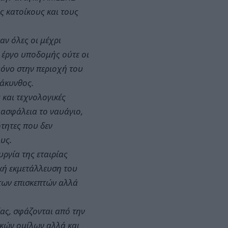
 κατοίκους και τους
αν όλες οι μέχρι
ό έργο υποδομής ούτε οι
 μόνο στην περιοχή του
Ζάκυνθος.
 και τεχνολογικές
 ασφάλεια το ναυάγιο,
τητες που δεν
υς.
υργία της εταιρίας
ική εκμετάλλευση του
 των επισκεπτών αλλά
ίας, σφάζονται από την
ικών ομίλων αλλά και