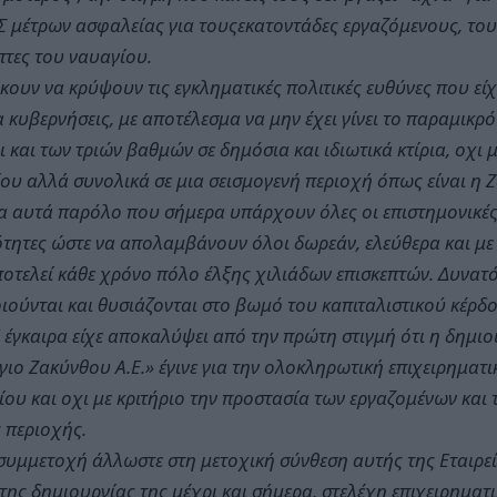
μέτρων ασφαλείας για τουςεκατοντάδες εργαζόμενους, τους
πτες του ναυαγίου.
κουν να κρύψουν τις εγκληματικές πολιτικές ευθύνες που είχ
 κυβερνήσεις, με αποτέλεσμα να μην έχει γίνει το παραμικρ
ι και των τριών βαθμών σε δημόσια και ιδιωτικά κτίρια, οχι
ου αλλά συνολικά σε μια σεισμογενή περιοχή όπως είναι η 
α αυτά παρόλο που σήμερα υπάρχουν όλες οι επιστημονικές
τητες ώστε να απολαμβάνουν όλοι δωρεάν, ελεύθερα και με
οτελεί κάθε χρόνο πόλο έλξης χιλιάδων επισκεπτών. Δυνατό
ιούνται και θυσιάζονται στο βωμό του καπιταλιστικού κέρδο
 έγκαιρα είχε αποκαλύψει από την πρώτη στιγμή ότι η δημιο
ιο Ζακύνθου Α.Ε.» έγινε για την ολοκληρωτική επιχειρηματ
ου και οχι με κριτήριο την προστασία των εργαζομένων και
ς περιοχής.
 συμμετοχή άλλωστε στη μετοχική σύνθεση αυτής της Εταιρε
της δημιουργίας της μέχρι και σήμερα, στελέχη επιχειρηματ