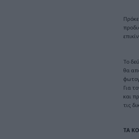
Πρόκε
προδι
επικί
Το δε
θα απ
φωτογ
Για τ
και π
τις δι
ΤΑ Κ