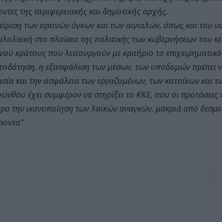
ντες της περιφερειακής και δημοτικής αρχής.
είριση των ορεινών όγκων και των αιγιαλών, όπως και του ν
φιλολαϊκή στο πλαίσιο της πολιτικής των κυβερνήσεων του κ
νού κράτους που λειτουργούν με κριτήριο το επιχειρηματικό
οδότηση, η εξασφάλιση των μέσων, των υποδομών πρέπει να
σία και την ασφάλεια των εργαζομένων, των κατοίκων και τ
κύνθου έχει συμφέρον να στηρίξει το ΚΚΕ, που οι προτάσεις
τρο την ικανοποίηση των λαϊκών αναγκών, μακριά από δεσμεύ
ροντα”