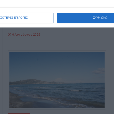
H Διεύθυνση Αγροτικής Οικονομίας και Κτηνιατρικής της
Περιφερειακής Ενότητας Ζακύνθου, ανακοινώνει προς τους
ΣΣΟΤΕΡΕΣ ΕΠΙΛΟΓΕΣ
ΣΥΜΦΩΝΩ
ενδιαφερόμενους ελαιοπαραγωγούς, ότι από την Πέμπτη
6/8/2026 θα ξεκινήσει η διενέργεια δολωματικού ψεκασμού
…
6 Αυγούστου 2026