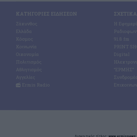
ΚΑΤΗΓΟΡΊΕΣ ΕΙΔΉΣΕΩΝ
ΣΧΕΤΙΚΆ
Ζάκυνθος
Η Εφημερ
Ελλάδα
Ραδιοφωνι
Κόσμος
91.8 fm
Κοινωνία
PRINT SHO
Οικονομία
Digital
Πολιτισμός
Ηλεκτρον
Αθλητισμός
“ΕΡΜΗΣ”
Αγγελίες
Συνδρομέ
Ermis Radio
Επικοινων
Διακριτικός τίτλος:
www.ermisnews.