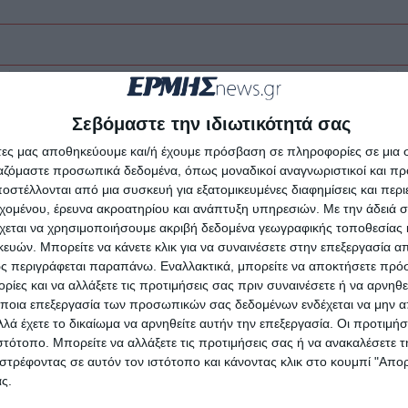
Σεβόμαστε την ιδιωτικότητά σας
άτες μας αποθηκεύουμε και/ή έχουμε πρόσβαση σε πληροφορίες σε μια
ργαζόμαστε προσωπικά δεδομένα, όπως μοναδικοί αναγνωριστικοί και 
στέλλονται από μια συσκευή για εξατομικευμένες διαφημίσεις και περ
εχομένου, έρευνα ακροατηρίου και ανάπτυξη υπηρεσιών.
Με την άδειά σα
χεται να χρησιμοποιήσουμε ακριβή δεδομένα γεωγραφικής τοποθεσίας 
ών. Μπορείτε να κάνετε κλικ για να συναινέσετε στην επεξεργασία απ
ς περιγράφεται παραπάνω. Εναλλακτικά, μπορείτε να αποκτήσετε πρό
ίες και να αλλάξετε τις προτιμήσεις σας πριν συναινέσετε ή να αρνηθεί
ΖΆΚΥΝΘΟΣ
ΟΙΚΟΝΟΜΊΑ
ποια επεξεργασία των προσωπικών σας δεδομένων ενδέχεται να μην απ
λά έχετε το δικαίωμα να αρνηθείτε αυτήν την επεξεργασία. Οι προτιμήσ
Σε εφαρμογή το πρόγραμμα
ιστότοπο. Μπορείτε να αλλάξετε τις προτιμήσεις σας ή να ανακαλέσετε
δακοκτονίας σε 20
στρέφοντας σε αυτόν τον ιστότοπο και κάνοντας κλικ στο κουμπί "Απ
ς.
κοινότητες της Ζακύνθου