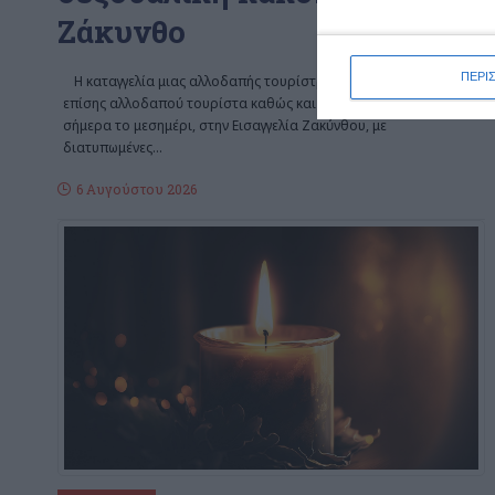
Ζάκυνθο
ΠΕΡΙ
Η καταγγελία μιας αλλοδαπής τουρίστριας και η σύλληψη ενός
επίσης αλλοδαπού τουρίστα καθώς και η προσαγωγή του,
σήμερα το μεσημέρι, στην Εισαγγελία Ζακύνθου, με
διατυπωμένες
…
6 Αυγούστου 2026