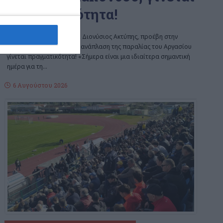
πραγματικότητα!
Ο Βουλευτής Ζακύνθου, Διονύσιος Ακτύπης, προέβη στην
ακόλουθη ανακοίνωση: Η ανάπλαση της παραλίας του Αργασίου
γίνεται πραγματικότητα! «Σήμερα είναι μια ιδιαίτερα σημαντική
ημέρα για τη
…
6 Αυγούστου 2026