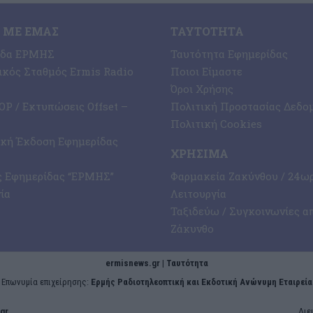
 ΜΕ ΕΜΆΣ
ΤΑΥΤΌΤΗΤΑ
ίδα ΕΡΜΗΣ
Ταυτότητα Εφημερίδας
κός Σταθμός Ermis Radio
Ποιοι Είμαστε
Όροι Χρήσης
P / Εκτυπώσεις Offset –
Πολιτική Προστασίας Δεδο
Πολιτική Cookies
ική Έκδοση Εφημερίδας
ΧΡΉΣΙΜΑ
ς Εφημερίδας “ΕΡΜΗΣ”
Φαρμακεία Ζακύνθου / 24ω
ία
Λειτουργία
Ταξιδεύω / Συγκοινωνίες α
Ζάκυνθο
ermisnews.gr | Ταυτότητα
Eπωνυμία επιχείρησης:
Ερμής Ραδιοτηλεοπτική και Εκδοτική Ανώνυμη Εταιρεία
gr
Διε