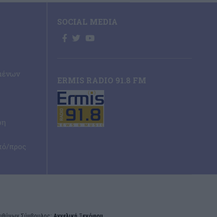
SOCIAL MEDIA
μένων
ERMIS RADIO 91.8 FM
ρη
πό/προς
υθύνων Σύμβουλος:
Αγγελική Ξενόφου