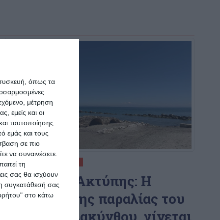
 συσκευή, όπως τα
προσαρμοσμένες
ιεχόμενο, μέτρηση
ς, εμείς και οι
και ταυτοποίησης
ό εμάς και τους
σβαση σε πιο
τε να συναινέσετε.
ΕΛΛΆΔΑ
ΖΆΚΥΝΘΟΣ
αιτεί τη
εις σας θα ισχύουν
Διονύσιος Ακτύπης: Η
 τη συγκατάθεσή σας
ανάπλαση της παραλίας του
ορρήτου" στο κάτω
Αργασίου Ζακύνθου, γίνεται