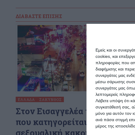
ΔΙΑΒΆΣΤΕ ΕΠΊΣΗΣ
Εμείς και οι συνεργ
cookies, και επεξε
πληροφορίες που απο
διαφήμισης και περι
συνεργάτες μας ενδέ
μέσω σάρωσης συσκευ
συνεργάτες μας όπω
λεπτομερείς πληροφορ
ΕΛΛΆΔΑ
ΖΆΚΥΝΘΟΣ
Λάβετε υπόψη ότι κά
συγκατάθεσή σας, αλ
Στον Εισαγγελέα τουρίστας
μόνο για αυτόν τον 
που κατηγορείται για
ανά πάσα στιγμή επι
μέρος της ιστοσελίδα
σεξουαλική κακοποίηση στη