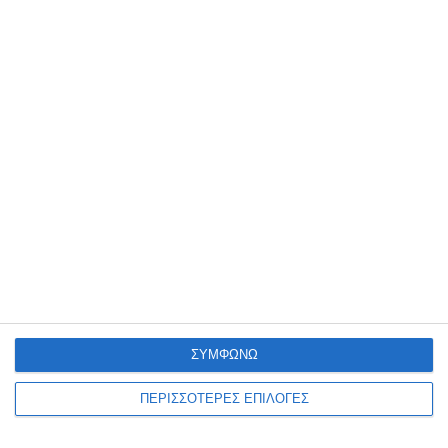
ΑΘΛΗΤΙΣΜΌΣ
ΖΆΚΥΝΘΟΣ
0-0 με την ιστορική Λάρισα ο
ΑΠΣ στο Καρπενήσι
Η Ζάκυνθος έδωσε το πρώτο δυνατό φιλικό τεστ της θερινής
προετοιμασίας της στο Καρπενήσι, όπου πραγματοποιεί το βασικό
στάδιο της προετοιμασίας της, μένοντας στο 0-0
…
8 Αυγούστου 2026
ΣΥΜΦΩΝΩ
ΠΕΡΙΣΣΟΤΕΡΕΣ ΕΠΙΛΟΓΕΣ