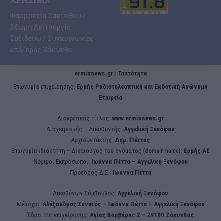
Φαρμακεία Ζακύνθου /
24ωρη Λειτουργία
Ταξιδεύω / Συγκοινωνίες
από/προς Ζάκυνθο
ermisnews.gr | Ταυτότητα
Eπωνυμία επιχείρησης:
Ερμής Ραδιοτηλεοπτική και Εκδοτική Ανώνυμη
Εταιρεία
Διακριτικός τίτλος:
www.ermisnews.gr
Διαχειριστής – Διευθυντής:
Αγγελική Ξενόφου
Αρχισυντάκτης:
Δημ. Πέττας
Επωνυμία ιδιοκτήτη – Δικαιούχος του ονόματος (domain name):
Ερμής ΑΕ
Νόμιμοι Εκπρόσωποι:
Iωάννα Πέττα – Αγγελική Ξενόφου
Πρόεδρος Δ.Σ.:
Iωάννα Πέττα
Διευθύνων Σύμβουλος:
Αγγελική Ξενόφου
Μέτοχοι:
Αλέξανδρος Συνετός – Iωάννα Πέττα – Αγγελική Ξενόφου
Έδρα της επιχείρησης:
Aγίας Βαρβάρας 2 – 29100 Ζάκυνθος