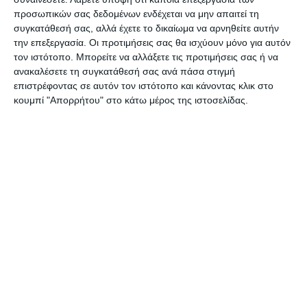
προσωπικών σας δεδομένων ενδέχεται να μην απαιτεί τη
Ραβένα της Ιταλίας.
συγκατάθεσή σας, αλλά έχετε το δικαίωμα να αρνηθείτε αυτήν
την επεξεργασία. Οι προτιμήσεις σας θα ισχύουν μόνο για αυτόν
Σήμερα έχουμε έκτακτα άφιξη κι άλλου
τον ιστότοπο. Μπορείτε να αλλάξετε τις προτιμήσεις σας ή να
κρουαζιεροπλοίου στο νησί μας και πρόκειται
ανακαλέσετε τη συγκατάθεσή σας ανά πάσα στιγμή
επιστρέφοντας σε αυτόν τον ιστότοπο και κάνοντας κλικ στο
για το Elysium.
κουμπί "Απορρήτου" στο κάτω μέρος της ιστοσελίδας.
Οι τοπικές αρχές οφείλουν να λάβουν μέτρα
για την διευθέτηση της κυκλοφορίας και να
δούμε στους δρόμους αστυνομικούς και
λιμενικούς. Στο σημείο που φτάνουν οι
τουρίστες από το κρουαζιερόπλοιο πρέπει να
μην υπάρχουν σταθμευμένα οχήματα που δεν
επιτρέπουν την διέλευση των τουριστικών
λεωφορείων και επιπλέον σε όλο το μήκος
της παραλίας χρειάζεται αστυνόμευση.