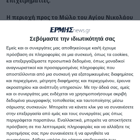
επιχειρηματίες.
Η περιοχή προς το Μώλο του Αγίου Νικολάου
αλλά και το σύνολο της παραλιακής
λεωφόρου Κ. Λομβάρδου, μέχρι τα φανάρια
Σεβόμαστε την ιδιωτικότητά σας
της γέφυρας του Αγ. Χαραλάμπους, ήταν
Εμείς και οι συνεργάτες μας αποθηκεύουμε και/ή έχουμε
συνέχεια μποτιλιαρισμένη, κάτι που
πρόσβαση σε πληροφορίες σε μια συσκευή, όπως τα cookies,
προκάλεσε ανησυχία για το τι θα
και επεξεργαζόμαστε προσωπικά δεδομένα, όπως μοναδικοί
αναγνωριστικοί και προσαρμοσμένες πληροφορίες που
επακολουθήσει τον Αύγουστο μήνα που
αποστέλλονται από μια συσκευή για εξατομικευμένες διαφημίσεις
προφανώς ο κόσμος θα είναι περισσότερος.
και περιεχόμενο, μέτρηση διαφήμισης και περιεχομένου, έρευνα
ακροατηρίου και ανάπτυξη υπηρεσιών.
Με την άδειά σας, εμείς
και οι συνεργάτες μας ενδέχεται να χρησιμοποιήσουμε ακριβή
Τ κρουαζιερόπλοιο
Celebrity
Constellation
δεδομένα γεωγραφικής τοποθεσίας και ταυτοποίησης μέσω
έφτασε στο νησί μας το πρωί, λίγα λεπτά
σάρωσης συσκευών. Μπορείτε να κάνετε κλικ για να συναινέσετε
μετά τις 8, προερχόμενο από το λιμάνι του
στην επεξεργασία από εμάς και τους συνεργάτες μας όπως
περιγράφεται παραπάνω. Εναλλακτικά, μπορείτε να αποκτήσετε
Πειραιά. Μετέφερε 1391 επιβάτες και 693
πρόσβαση σε πιο λεπτομερείς πληροφορίες και να αλλάξετε τις
άτομα πλήρωμα. Αναχώρησε το απόγευμα
προτιμήσεις σας πριν συναινέσετε ή να αρνηθείτε να
στις 7 παρά 20 με επόμενο σταθμό του τη
συναινέσετε.
Λάβετε υπόψη ότι κάποια επεξεργασία των