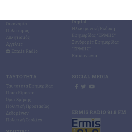
Ermis Radio 91.8 fm
Ελλάδα
PRINT SHOP /
Κόσμος
Εκτυπώσεις Offset –
Κοινωνία
Digital
Οικονομία
Ηλεκτρονική Έκδοση
Πολιτισμός
Εφημερίδας “ΕΡΜΗΣ”
Αθλητισμός
Συνδρομές Εφημερίδας
Αγγελίες
“ΕΡΜΗΣ”
Ermis Radio
Επικοινωνία
ΤΑΥΤΌΤΗΤΑ
SOCIAL MEDIA
Ταυτότητα Εφημερίδας
Ποιοι Είμαστε
Όροι Χρήσης
Πολιτική Προστασίας
ERMIS RADIO 91.8 FM
Δεδομένων
Πολιτική Cookies
ΧΡΉΣΙΜΑ