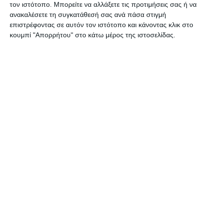
τον ιστότοπο. Μπορείτε να αλλάξετε τις προτιμήσεις σας ή να
ανακαλέσετε τη συγκατάθεσή σας ανά πάσα στιγμή
επιστρέφοντας σε αυτόν τον ιστότοπο και κάνοντας κλικ στο
ΔΙΑΒΆΣΤΕ ΕΠΊΣΗΣ
κουμπί "Απορρήτου" στο κάτω μέρος της ιστοσελίδας.
ΖΆΚΥΝΘΟΣ
Συλλήψεις για παραβάσεις
της νομοθεσίας περί