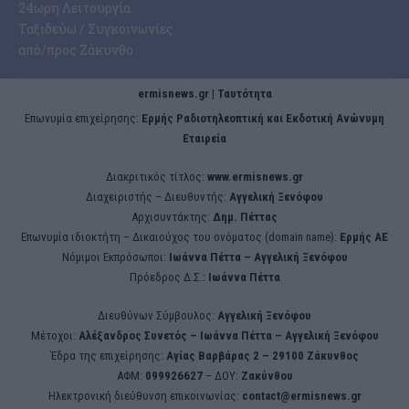
24ωρη Λειτουργία
Ταξιδεύω / Συγκοινωνίες
από/προς Ζάκυνθο
ermisnews.gr | Ταυτότητα
Eπωνυμία επιχείρησης:
Ερμής Ραδιοτηλεοπτική και Εκδοτική Ανώνυμη
Εταιρεία
Διακριτικός τίτλος:
www.ermisnews.gr
Διαχειριστής – Διευθυντής:
Αγγελική Ξενόφου
Αρχισυντάκτης:
Δημ. Πέττας
Επωνυμία ιδιοκτήτη – Δικαιούχος του ονόματος (domain name):
Ερμής ΑΕ
Νόμιμοι Εκπρόσωποι:
Iωάννα Πέττα – Αγγελική Ξενόφου
Πρόεδρος Δ.Σ.:
Iωάννα Πέττα
Διευθύνων Σύμβουλος:
Αγγελική Ξενόφου
Μέτοχοι:
Αλέξανδρος Συνετός – Iωάννα Πέττα – Αγγελική Ξενόφου
Έδρα της επιχείρησης:
Aγίας Βαρβάρας 2 – 29100 Ζάκυνθος
ΑΦΜ:
099926627
– ΔΟΥ:
Ζακύνθου
Ηλεκτρονική διεύθυνση επικοινωνίας:
contact@ermisnews.gr