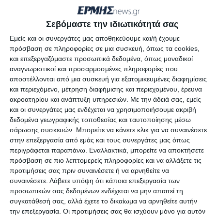
εμπνέει ανησυχία αλλά επέμεινε στο κλείσιμο της
περιοχής του Ναυαγίου λόγω του κινδύνου
Σεβόμαστε την ιδιωτικότητά σας
καταπτώσεων.
Εμείς και οι συνεργάτες μας αποθηκεύουμε και/ή έχουμε
πρόσβαση σε πληροφορίες σε μια συσκευή, όπως τα cookies,
Συγκεκριμένα δήλωσε: «Ο σεισμός ήταν αισθητός
και επεξεργαζόμαστε προσωπικά δεδομένα, όπως μοναδικοί
στη Ζάκυνθο, δεν υπάρχει κανένα ιδιαίτερο
αναγνωριστικοί και προσαρμοσμένες πληροφορίες που
αποστέλλονται από μια συσκευή για εξατομικευμένες διαφημίσεις
πρόβλημα ωστόσο. Επιβεβαιώνεται όμως, το ότι
και περιεχόμενο, μέτρηση διαφήμισης και περιεχομένου, έρευνα
πρέπει να κλείσει το Ναυάγιο, επειδή υπάρχει
ακροατηρίου και ανάπτυξη υπηρεσιών.
Με την άδειά σας, εμείς
κίνδυνος καταπτώσεων και κατολισθήσεων από
και οι συνεργάτες μας ενδέχεται να χρησιμοποιήσουμε ακριβή
δεδομένα γεωγραφικής τοποθεσίας και ταυτοποίησης μέσω
σεισμούς. Δε νομίζω να υπάρξουν μετασεισμοί,
σάρωσης συσκευών. Μπορείτε να κάνετε κλικ για να συναινέσετε
αλλά το παρακολουθούμε» τόνισε
στην επεξεργασία από εμάς και τους συνεργάτες μας όπως
χαρακτηριστικά ο κ. Λέκκας.
περιγράφεται παραπάνω. Εναλλακτικά, μπορείτε να αποκτήσετε
πρόσβαση σε πιο λεπτομερείς πληροφορίες και να αλλάξετε τις
προτιμήσεις σας πριν συναινέσετε ή να αρνηθείτε να
συναινέσετε.
Λάβετε υπόψη ότι κάποια επεξεργασία των
προσωπικών σας δεδομένων ενδέχεται να μην απαιτεί τη
1 Σχόλιο
συγκατάθεσή σας, αλλά έχετε το δικαίωμα να αρνηθείτε αυτήν
την επεξεργασία. Οι προτιμήσεις σας θα ισχύουν μόνο για αυτόν