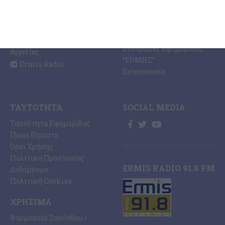
Εκτυπώσεις Offset –
Κοινωνία
Digital
Οικονομία
Ηλεκτρονική Έκδοση
Πολιτισμός
Εφημερίδας “ΕΡΜΗΣ”
Αθλητισμός
Συνδρομές Εφημερίδας
Αγγελίες
“ΕΡΜΗΣ”
Ermis Radio
Επικοινωνία
ΤΑΥΤΌΤΗΤΑ
SOCIAL MEDIA
Ταυτότητα Εφημερίδας
Ποιοι Είμαστε
Όροι Χρήσης
Πολιτική Προστασίας
ERMIS RADIO 91.8 FM
Δεδομένων
Πολιτική Cookies
ΧΡΉΣΙΜΑ
Φαρμακεία Ζακύνθου /