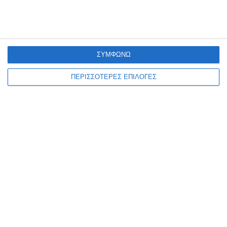
ΣΥΜΦΩΝΩ
ΠΕΡΙΣΣΟΤΕΡΕΣ ΕΠΙΛΟΓΕΣ
ΖΆΚΥΝΘΟΣ
Βραδυά ζακυνθινής μουσικής
Το Μορφωτικό Κέντρο Λόγου και Τέχνης «Αληθώς», σε συνεργασία
με την πολυφωνική Χορωδία του Φιλανθρωπικού Συλλόγου «Το
όνειρο του Παιδιού», στο πλαίσιο του Δεκαπενταύγουστου,
διοργανώνει
…
7 Αυγούστου 2026